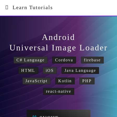
Learn Tutorials
Android
Universal Image Loader
C# Language
Cordova
firebase
HTML
iOS
Java Language
JavaScript
Kotlin
PHP
react-native