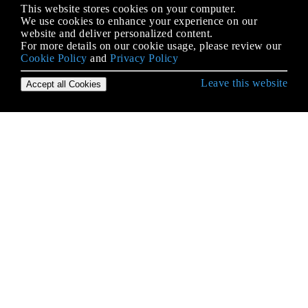
This website stores cookies on your computer.
We use cookies to enhance your experience on our
website and deliver personalized content.
For more details on our cookie usage, please review our
Cookie Policy
and
Privacy Policy
Leave this website
Accept all Cookies
Erste Schritte mit Android
9-Patch-Bilder
Absicht
ACRA
ADB (Android Debug Bridge)
ADB Shell
AdMob
AIDL
Aktivität