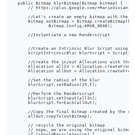
    public Bitmap blurBitmap(Bitmap bitmap) {

        // https://plus.google.com/+MarioViviani/p
        //Let's create an empty bitmap with the sa
        Bitmap outBitmap = Bitmap.createBitmap(bit
                Bitmap.Config.ARGB_8888);

        //Instantiate a new Renderscript

        //Create an Intrinsic Blur Script using th
        ScriptIntrinsicBlur blurScript = ScriptInt
        //Create the in/out Allocations with the R
        Allocation allIn = Allocation.createFromBi
        Allocation allOut = Allocation.createFromB
        //Set the radius of the blur

        blurScript.setRadius(25.f);

        //Perform the Renderscript

        blurScript.setInput(allIn);

        blurScript.forEach(allOut);

        //Copy the final bitmap created by the out
        allOut.copyTo(outBitmap);

        // recycle the original bitmap

        // nope, we are using the original bitmap 
        if (shouldRecycleSource) {
