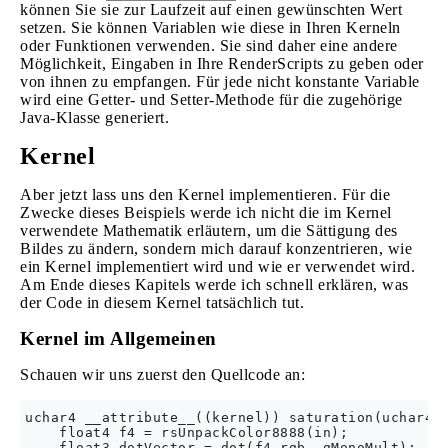
können Sie sie zur Laufzeit auf einen gewünschten Wert
setzen. Sie können Variablen wie diese in Ihren Kerneln
oder Funktionen verwenden. Sie sind daher eine andere
Möglichkeit, Eingaben in Ihre RenderScripts zu geben oder
von ihnen zu empfangen. Für jede nicht konstante Variable
wird eine Getter- und Setter-Methode für die zugehörige
Java-Klasse generiert.
Kernel
Aber jetzt lass uns den Kernel implementieren. Für die
Zwecke dieses Beispiels werde ich nicht die im Kernel
verwendete Mathematik erläutern, um die Sättigung des
Bildes zu ändern, sondern mich darauf konzentrieren, wie
ein Kernel implementiert wird und wie er verwendet wird.
Am Ende dieses Kapitels werde ich schnell erklären, was
der Code in diesem Kernel tatsächlich tut.
Kernel im Allgemeinen
Schauen wir uns zuerst den Quellcode an:
uchar4 __attribute__((kernel)) saturation(uchar4 i
    float4 f4 = rsUnpackColor8888(in);

    float3 dotVector = dot(f4.rgb, gMonoMult);
