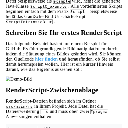
Datei beispielsweise als
wird, heißt die generierte
example
Java-Klasse
. Alle vordefinierten Skripts
ScriptC_example
beginnen einfach mit dem Präfix
- beispielsweise
Script
heißt das Gaußsche Bild-Unschärfeskript
.
ScriptIntrinsicBlur
Schreiben Sie Ihr erstes RenderScript
Das folgende Beispiel basiert auf einem Beispiel für
GitHub. Es führt grundlegende Bildmanipulationen durch,
indem die Sättigung eines Bildes geändert wird. Sie können
den Quellcode
hier finden
und herausfinden, ob Sie selbst
damit herumspielen wollen. Hier ist ein kurzer Hinweis
darauf, wie das Ergebnis aussehen soll:
RenderScript-Zwischenablage
RenderScript-Dateien befinden sich im Ordner
in Ihrem Projekt. Jede Datei hat die
src/main/rs
Dateierweiterung
und muss oben zwei
.rs
#pragma
Anweisungen enthalten: