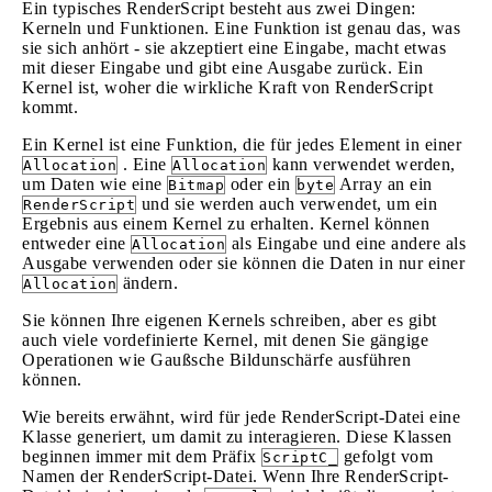
Ein typisches RenderScript besteht aus zwei Dingen:
Kerneln und Funktionen. Eine Funktion ist genau das, was
sie sich anhört - sie akzeptiert eine Eingabe, macht etwas
mit dieser Eingabe und gibt eine Ausgabe zurück. Ein
Kernel ist, woher die wirkliche Kraft von RenderScript
kommt.
Ein Kernel ist eine Funktion, die für jedes Element in einer
. Eine
kann verwendet werden,
Allocation
Allocation
um Daten wie eine
oder ein
Array an ein
Bitmap
byte
und sie werden auch verwendet, um ein
RenderScript
Ergebnis aus einem Kernel zu erhalten. Kernel können
entweder eine
als Eingabe und eine andere als
Allocation
Ausgabe verwenden oder sie können die Daten in nur einer
ändern.
Allocation
Sie können Ihre eigenen Kernels schreiben, aber es gibt
auch viele vordefinierte Kernel, mit denen Sie gängige
Operationen wie Gaußsche Bildunschärfe ausführen
können.
Wie bereits erwähnt, wird für jede RenderScript-Datei eine
Klasse generiert, um damit zu interagieren. Diese Klassen
beginnen immer mit dem Präfix
gefolgt vom
ScriptC_
Namen der RenderScript-Datei. Wenn Ihre RenderScript-