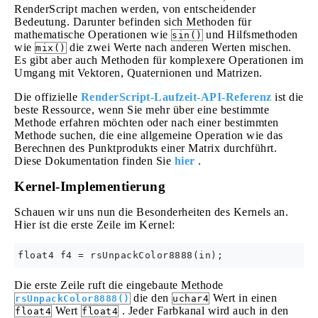
RenderScript machen werden, von entscheidender
Bedeutung. Darunter befinden sich Methoden für
mathematische Operationen wie
und Hilfsmethoden
sin()
wie
die zwei Werte nach anderen Werten mischen.
mix()
Es gibt aber auch Methoden für komplexere Operationen im
Umgang mit Vektoren, Quaternionen und Matrizen.
Die offizielle
RenderScript-Laufzeit-API-Referenz
ist die
beste Ressource, wenn Sie mehr über eine bestimmte
Methode erfahren möchten oder nach einer bestimmten
Methode suchen, die eine allgemeine Operation wie das
Berechnen des Punktprodukts einer Matrix durchführt.
Diese Dokumentation finden Sie
hier
.
Kernel-Implementierung
Schauen wir uns nun die Besonderheiten des Kernels an.
Hier ist die erste Zeile im Kernel:
Die erste Zeile ruft die eingebaute Methode
die den
Wert in einen
rsUnpackColor8888()
uchar4
Wert
. Jeder Farbkanal wird auch in den
float4
float4