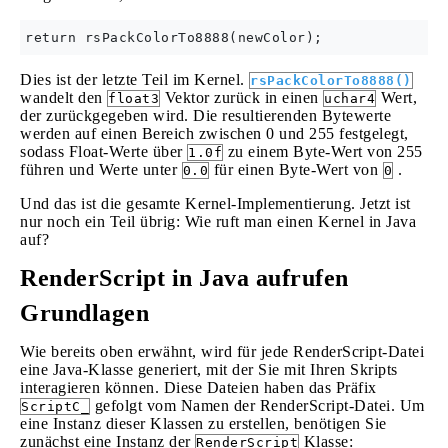
Dies ist der letzte Teil im Kernel.
rsPackColorTo8888()
wandelt den
Vektor zurück in einen
Wert,
float3
uchar4
der zurückgegeben wird. Die resultierenden Bytewerte
werden auf einen Bereich zwischen 0 und 255 festgelegt,
sodass Float-Werte über
zu einem Byte-Wert von 255
1.0f
führen und Werte unter
für einen Byte-Wert von
.
0.0
0
Und das ist die gesamte Kernel-Implementierung. Jetzt ist
nur noch ein Teil übrig: Wie ruft man einen Kernel in Java
auf?
RenderScript in Java aufrufen
Grundlagen
Wie bereits oben erwähnt, wird für jede RenderScript-Datei
eine Java-Klasse generiert, mit der Sie mit Ihren Skripts
interagieren können. Diese Dateien haben das Präfix
gefolgt vom Namen der RenderScript-Datei. Um
ScriptC_
eine Instanz dieser Klassen zu erstellen, benötigen Sie
zunächst eine Instanz der
Klasse:
RenderScript