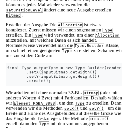
können es jedes Mal wieder verwenden die
ändert eine neue Ausgabe erstellen
saturationLevel
.
Bitmap
Erstellen der Ausgabe Die
ist etwas
Allocation
komplexer. Zuerst müssen wir einen sogenannten
Type
erstellen. Ein
wird verwendet, um einer
Type
Allocation
mitzuteilen, mit welchen Daten es sich handelt.
Normalerweise verwendet man die
Klasse,
Type.Builder
um schnell einen geeigneten
zu erstellen. Schauen wir
Type
uns zuerst den Code an:
final Type outputType = new Type.Builder(renderScr
        .setX(inputBitmap.getWidth())

        .setY(inputBitmap.getHeight())

Wir arbeiten mit einer normalen 32-Bit-
(oder mit
Bitmap
anderen Worten 4 Byte) mit 4 Farbkanälen. Deshalb wählen
wir
, um den
zu erstellen. Dann
Element.RGBA_8888
Type
verwenden wir die Methoden
und
, um die
setX()
setY()
Breite und Höhe des Ausgabebildes auf dieselbe Größe wie
das Eingabebild festzulegen. Die Methode
create()
erstellt dann den
mit den von uns angegebenen
Type