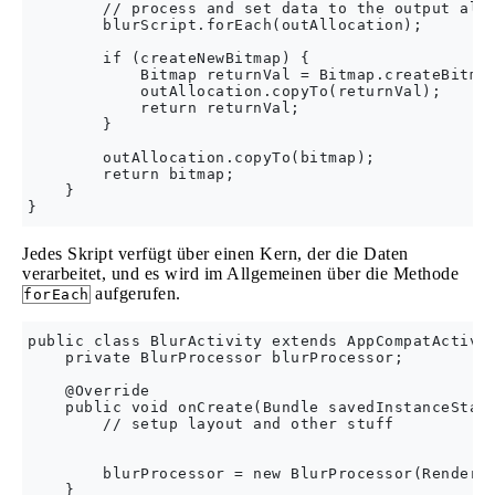
        // process and set data to the output allo
        blurScript.forEach(outAllocation);

        if (createNewBitmap) {

            Bitmap returnVal = Bitmap.createBitmap
            outAllocation.copyTo(returnVal);

            return returnVal;

        }

        outAllocation.copyTo(bitmap);

        return bitmap;

    }

Jedes Skript verfügt über einen Kern, der die Daten
verarbeitet, und es wird im Allgemeinen über die Methode
aufgerufen.
forEach
public class BlurActivity extends AppCompatActivit
    private BlurProcessor blurProcessor;

    @Override

    public void onCreate(Bundle savedInstanceState
        // setup layout and other stuff

        blurProcessor = new BlurProcessor(Rendersc
    }
