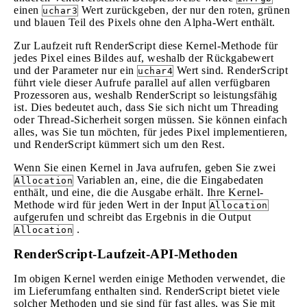
einen
Wert zurückgeben, der nur den roten, grünen
uchar3
und blauen Teil des Pixels ohne den Alpha-Wert enthält.
Zur Laufzeit ruft RenderScript diese Kernel-Methode für
jedes Pixel eines Bildes auf, weshalb der Rückgabewert
und der Parameter nur ein
Wert sind. RenderScript
uchar4
führt viele dieser Aufrufe parallel auf allen verfügbaren
Prozessoren aus, weshalb RenderScript so leistungsfähig
ist. Dies bedeutet auch, dass Sie sich nicht um Threading
oder Thread-Sicherheit sorgen müssen. Sie können einfach
alles, was Sie tun möchten, für jedes Pixel implementieren,
und RenderScript kümmert sich um den Rest.
Wenn Sie einen Kernel in Java aufrufen, geben Sie zwei
Variablen an, eine, die die Eingabedaten
Allocation
enthält, und eine, die die Ausgabe erhält. Ihre Kernel-
Methode wird für jeden Wert in der Input
Allocation
aufgerufen und schreibt das Ergebnis in die Output
.
Allocation
RenderScript-Laufzeit-API-Methoden
Im obigen Kernel werden einige Methoden verwendet, die
im Lieferumfang enthalten sind. RenderScript bietet viele
solcher Methoden und sie sind für fast alles, was Sie mit