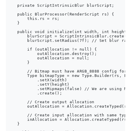
    private ScriptIntrinsicBlur blurScript;

    public BlurProcessor(RenderScript rs) {

        this.rs = rs;

    }

    public void initialize(int width, int height) 
        blurScript = ScriptIntrinsicBlur.create(rs
        blurScript.setRadius(7f); // Set blur radi
        if (outAllocation != null) {

            outAllocation.destroy();

            outAllocation = null;

        }

        // Bitmap must have ARGB_8888 config for t
        Type bitmapType = new Type.Builder(rs, Ele
            .setX(width)

            .setY(height)

            .setMipmaps(false) // We are using Mip
            .create();

        // Create output allocation

        outAllocation = Allocation.createTyped(rs,
        // Create input allocation with same type 
        inAllocation = Allocation.createTyped(rs, 
    }
