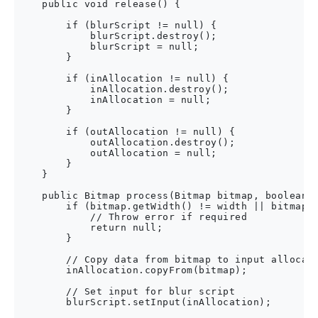
    public void release() {

        if (blurScript != null) {

            blurScript.destroy();

            blurScript = null;

        }

        if (inAllocation != null) {

            inAllocation.destroy();

            inAllocation = null;

        }

        if (outAllocation != null) {

            outAllocation.destroy();

            outAllocation = null;

        }

    }

    public Bitmap process(Bitmap bitmap, boolean c
        if (bitmap.getWidth() != width || bitmap.g
            // Throw error if required

            return null;

        }

        // Copy data from bitmap to input allocati
        inAllocation.copyFrom(bitmap);

        // Set input for blur script

        blurScript.setInput(inAllocation);
