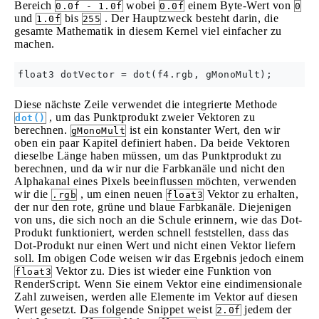
Bereich
wobei
einem Byte-Wert von
0.0f - 1.0f
0.0f
0
und
bis
. Der Hauptzweck besteht darin, die
1.0f
255
gesamte Mathematik in diesem Kernel viel einfacher zu
machen.
Diese nächste Zeile verwendet die integrierte Methode
, um das Punktprodukt zweier Vektoren zu
dot()
berechnen.
ist ein konstanter Wert, den wir
gMonoMult
oben ein paar Kapitel definiert haben. Da beide Vektoren
dieselbe Länge haben müssen, um das Punktprodukt zu
berechnen, und da wir nur die Farbkanäle und nicht den
Alphakanal eines Pixels beeinflussen möchten, verwenden
wir die
, um einen neuen
Vektor zu erhalten,
.rgb
float3
der nur den rote, grüne und blaue Farbkanäle. Diejenigen
von uns, die sich noch an die Schule erinnern, wie das Dot-
Produkt funktioniert, werden schnell feststellen, dass das
Dot-Produkt nur einen Wert und nicht einen Vektor liefern
soll. Im obigen Code weisen wir das Ergebnis jedoch einem
Vektor zu. Dies ist wieder eine Funktion von
float3
RenderScript. Wenn Sie einem Vektor eine eindimensionale
Zahl zuweisen, werden alle Elemente im Vektor auf diesen
Wert gesetzt. Das folgende Snippet weist
jedem der
2.0f