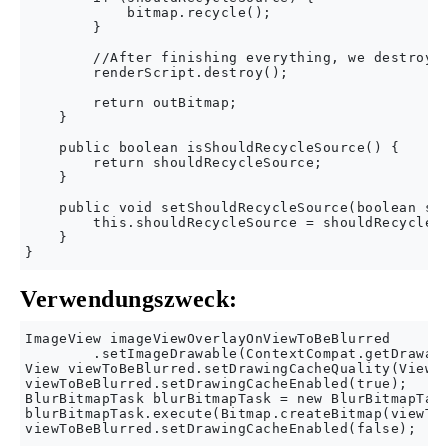
            bitmap.recycle();

        }

        //After finishing everything, we destroy t
        renderScript.destroy();

        return outBitmap;

    }

    public boolean isShouldRecycleSource() {

        return shouldRecycleSource;

    }

    public void setShouldRecycleSource(boolean sho
        this.shouldRecycleSource = shouldRecycleSo
    }

Verwendungszweck:
ImageView imageViewOverlayOnViewToBeBlurred

        .setImageDrawable(ContextCompat.getDrawabl
View viewToBeBlurred.setDrawingCacheQuality(View.D
viewToBeBlurred.setDrawingCacheEnabled(true);

BlurBitmapTask blurBitmapTask = new BlurBitmapTask
blurBitmapTask.execute(Bitmap.createBitmap(viewToB