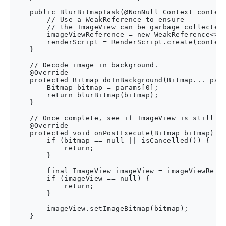
    public BlurBitmapTask(@NonNull Context context
        // Use a WeakReference to ensure

        // the ImageView can be garbage collected

        imageViewReference = new WeakReference<>(i
        renderScript = RenderScript.create(context
    }

    // Decode image in background.

    @Override

    protected Bitmap doInBackground(Bitmap... para
        Bitmap bitmap = params[0];

        return blurBitmap(bitmap);

    }

    // Once complete, see if ImageView is still ar
    @Override

    protected void onPostExecute(Bitmap bitmap) {

        if (bitmap == null || isCancelled()) {

            return;

        }

        final ImageView imageView = imageViewRefer
        if (imageView == null) {

            return;

        }

        imageView.setImageBitmap(bitmap);

    }
