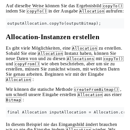
Auf dieselbe Weise können Sie das Ergebnisbild
copyTo()
indem Sie
in der Ausgabe
aufrufen:
copyTo()
Allocation
Allocation-Instanzen erstellen
Es gibt viele Möglichkeiten, eine
zu erstellen.
Allocation
Sobald Sie eine
Instanz haben, können Sie
Allocation
neue Daten von und zu diesen
mit
Allocations
copyTo()
und
wie oben beschrieben, aber um sie zu
copyFrom()
erstellen, müssen Sie zunächst wissen, mit welchen Daten
Sie genau arbeiten. Beginnen wir mit der Eingabe
:
Allocation
Wir können die statische Methode
,
createFromBitmap()
um schnell unsere Eingabe erstellen
aus einer
Allocation
:
Bitmap
In diesem Beispiel nie das Eingangsbild ändert brauchen
wir so nie die Eingabe ändern
wieder. Wir
Allocation