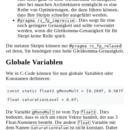
aber bei manchen Architekturen ermöglicht es eine
Reihe von Optimierungen, die dazu führen können,
dass Ihre Skripts schneller ausgeführt werden.
: Dies sorgt für eine
#pragma rs_fp_imprecise
noch geringere Genauigkeit und sollte verwendet
werden, wenn die Gleitkomma-Genauigkeit für Ihr
Skript keine Rolle spielt.
Die meisten Skripts können nur
#pragma rs_fp_relaxed
sei denn, Sie benötigen eine hohe Gleitkomma-Genauigkeit.
Globale Variablen
Wie in C-Code können Sie nun globale Variablen oder
Konstanten definieren:
const static float3 gMonoMult = {0.299f, 0.587f, 0
Die Variable
ist vom Typ
. Dies
gMonoMult
float3
bedeutet, dass es sich um einen Vektor handelt, der aus 3
Float-Nummern besteht. Die andere
Variable mit
float
dem Namen
ist nicht konstant. Daher
saturationValue