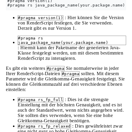
#pragma version(1)

: Hier können Sie die Version
#pragma version(1)
von RenderScript festlegen, die Sie verwenden.
Derzeit gibt es nur Version 1.
#pragma rs
java_package_name(your.package.name)
: Hiermit kann der Paketname der generierten Java-
Klasse festgelegt werden, um mit diesem bestimmten
RenderScript zu interagieren.
Es gibt ein weiteres
Sie normalerweise in jeder
#pragma
Ihrer RenderScript-Dateien
sollten. Mit diesem
#pragma
Parameter wird die Gleitkomma-Genauigkeit festgelegt. Sie
können die Gleitkommazahl auf drei verschiedene Ebenen
einstellen:
: Dies ist die strengste
#pragma rs_fp_full
Einstellung mit der höchsten Genauigkeit, und es ist
auch der Standardwert, wenn nichts angegeben wird.
Sie sollten dies verwenden, wenn Sie eine hohe
Gleitkomma-Genauigkeit benötigen.
: Dies gewährleistet zwar
#pragma rs_fp_relaxed
eine nicht ganz so hohe Gleitkomma-Genauigkeit,