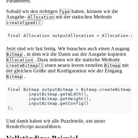
Parametern.
Sobald wir den richtigen
haben, können wir die
Type
Ausgabe-
mit der statischen Methode
Allocation
:
createTyped()
Jetzt sind wir fast fertig. Wir brauchen auch einen Ausgang
, in dem wir die Daten aus der Ausgabe kopieren
Bitmap
. Dazu müssen wir die statische Methode
Allocation
einen neuen leeren erstellen
mit
createBitmap()
Bitmap
der gleichen Größe und Konfiguration wie der Eingang
.
Bitmap
final Bitmap outputBitmap = Bitmap.createBitmap(

        inputBitmap.getWidth(),

        inputBitmap.getHeight(),

        inputBitmap.getConfig()

Und damit haben wir alle Puzzleteile, um unser
RenderScript auszuführen.