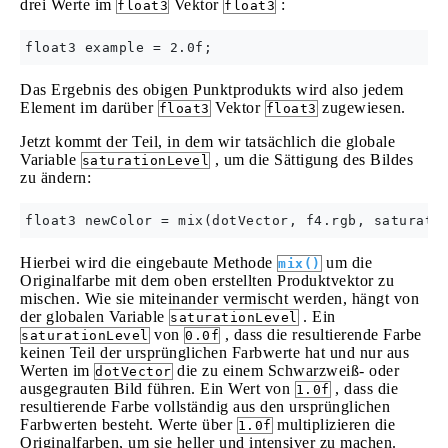
drei Werte im
Vektor
:
float3
float3
Das Ergebnis des obigen Punktprodukts wird also jedem
Element im darüber
Vektor
zugewiesen.
float3
float3
Jetzt kommt der Teil, in dem wir tatsächlich die globale
Variable
, um die Sättigung des Bildes
saturationLevel
zu ändern:
Hierbei wird die eingebaute Methode
um die
mix()
Originalfarbe mit dem oben erstellten Produktvektor zu
mischen. Wie sie miteinander vermischt werden, hängt von
der globalen Variable
. Ein
saturationLevel
von
, dass die resultierende Farbe
saturationLevel
0.0f
keinen Teil der ursprünglichen Farbwerte hat und nur aus
Werten im
die zu einem Schwarzweiß- oder
dotVector
ausgegrauten Bild führen. Ein Wert von
, dass die
1.0f
resultierende Farbe vollständig aus den ursprünglichen
Farbwerten besteht. Werte über
multiplizieren die
1.0f
Originalfarben, um sie heller und intensiver zu machen.