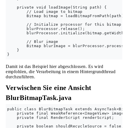
    private void loadImage(String path) {

        // Load image to bitmap

        Bitmap bitmap = loadBitmapFromPath(path);

        // Initialize processor for this bitmap

        blurProcessor.release();

        blurProcessor.initialize(bitmap.getWidth()
        // Blur image

        Bitmap blurImage = blurProcessor.process(b
    }

Damit ist das Beispiel hier abgeschlossen. Es wird
empfohlen, die Verarbeitung in einem Hintergrundthread
durchzuführen.
Verwischen Sie eine Ansicht
BlurBitmapTask.java
public class BlurBitmapTask extends AsyncTask<Bitm
    private final WeakReference<ImageView> imageVi
    private final RenderScript renderScript;

    private boolean shouldRecycleSource = false;
