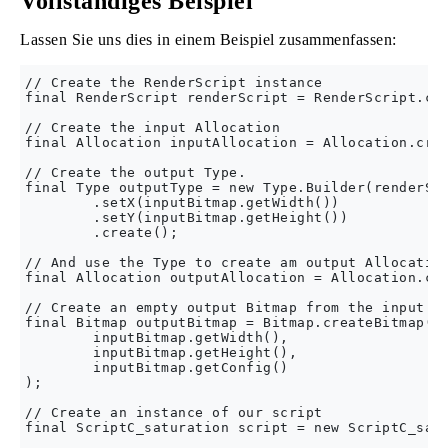
Vollständiges Beispiel
Lassen Sie uns dies in einem Beispiel zusammenfassen:
// Create the RenderScript instance

final RenderScript renderScript = RenderScript.cre
// Create the input Allocation 

final Allocation inputAllocation = Allocation.crea
// Create the output Type.

final Type outputType = new Type.Builder(renderScr
        .setX(inputBitmap.getWidth())

        .setY(inputBitmap.getHeight())

        .create();

// And use the Type to create am output Allocation
final Allocation outputAllocation = Allocation.cre
// Create an empty output Bitmap from the input Bi
final Bitmap outputBitmap = Bitmap.createBitmap(

        inputBitmap.getWidth(),

        inputBitmap.getHeight(),

        inputBitmap.getConfig()

);

// Create an instance of our script

final ScriptC_saturation script = new ScriptC_satu