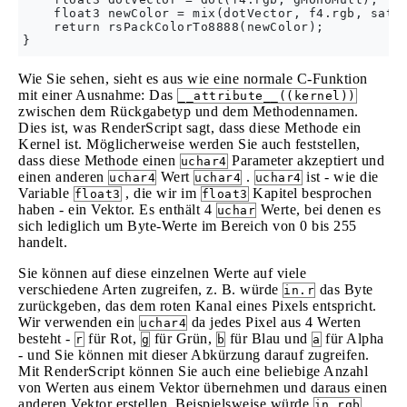
    float3 newColor = mix(dotVector, f4.rgb, satur
    return rsPackColorTo8888(newColor);

Wie Sie sehen, sieht es aus wie eine normale C-Funktion
mit einer Ausnahme: Das
__attribute__((kernel))
zwischen dem Rückgabetyp und dem Methodennamen.
Dies ist, was RenderScript sagt, dass diese Methode ein
Kernel ist. Möglicherweise werden Sie auch feststellen,
dass diese Methode einen
Parameter akzeptiert und
uchar4
einen anderen
Wert
.
ist - wie die
uchar4
uchar4
uchar4
Variable
, die wir im
Kapitel besprochen
float3
float3
haben - ein Vektor. Es enthält 4
Werte, bei denen es
uchar
sich lediglich um Byte-Werte im Bereich von 0 bis 255
handelt.
Sie können auf diese einzelnen Werte auf viele
verschiedene Arten zugreifen, z. B. würde
das Byte
in.r
zurückgeben, das dem roten Kanal eines Pixels entspricht.
Wir verwenden ein
da jedes Pixel aus 4 Werten
uchar4
besteht -
für Rot,
für Grün,
für Blau und
für Alpha
r
g
b
a
- und Sie können mit dieser Abkürzung darauf zugreifen.
Mit RenderScript können Sie auch eine beliebige Anzahl
von Werten aus einem Vektor übernehmen und daraus einen
anderen Vektor erstellen. Beispielsweise würde
in.rgb