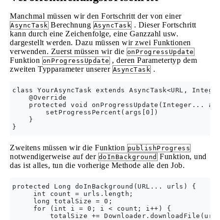
Manchmal müssen wir den Fortschritt der von einer
Berechnung
. Dieser Fortschritt
AsyncTask
AsyncTask
kann durch eine Zeichenfolge, eine Ganzzahl usw.
dargestellt werden. Dazu müssen wir zwei Funktionen
verwenden. Zuerst müssen wir die
onProgressUpdate
Funktion
, deren Parametertyp dem
onProgressUpdate
zweiten Typparameter unserer
.
AsyncTask
class YourAsyncTask extends AsyncTask<URL, Integer
    @Override

    protected void onProgressUpdate(Integer... arg
        setProgressPercent(args[0])

    }

Zweitens müssen wir die Funktion
publishProgress
notwendigerweise auf der
Funktion, und
doInBackground
das ist alles, tun die vorherige Methode alle den Job.
protected Long doInBackground(URL... urls) {

     int count = urls.length;

     long totalSize = 0;

     for (int i = 0; i < count; i++) {

         totalSize += Downloader.downloadFile(urls