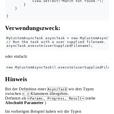
            view.setText("Match not found.");

        }

    }

Verwendungszweck:
MyCustomAsyncTask asyncTask = new MyCustomAsyncTas
// Run the task with a user supplied filename.

oder einfach:
Hinweis
Bei der Definition einer
wir drei Typen
AsyncTask
zwischen
Klammern übergeben.
< >
Definiert als
(siehe
<Params, Progress, Result>
Abschnitt Parameter
)
Im vorherigen Beispiel haben wir die Typen