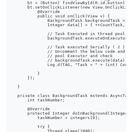
        bt = (Button) findViewById(R.id.button);

        bt.setOnClickListener(new View.OnClickList
            @Override

            public void onClick(View v) {

                BackgroundTask backgroundTask = ne
                Integer data[] = { ++CountTask, nu
                // Task Executed in thread pool ( 
                backgroundTask.executeOnExecutor(A
                // Task executed Serially ( 2 )

                // Uncomment the below code and co
                // pool Executor and check

                // backgroundTask.execute(data);

                Log.d(TAG, "Task = " + (int) Count
            }

        });

    }

    private class BackgroundTask extends AsyncTask
        int taskNumber;

        @Override

        protected Integer doInBackground(Integer..
            taskNumber = integers[0];

            try {

                Thread.sleep(1000);
