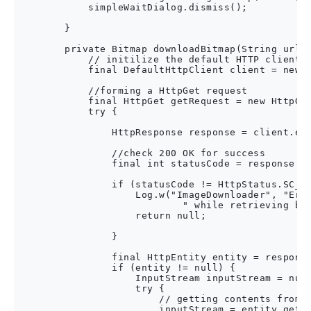
            simpleWaitDialog.dismiss();

        }

        private Bitmap downloadBitmap(String url) 
            // initilize the default HTTP client o
            final DefaultHttpClient client = new D
            //forming a HttpGet request 

            final HttpGet getRequest = new HttpGet
            try {

                HttpResponse response = client.exe
                //check 200 OK for success

                final int statusCode = response.ge
                if (statusCode != HttpStatus.SC_OK
                    Log.w("ImageDownloader", "Erro
                            " while retrieving bit
                    return null;

                }

                final HttpEntity entity = response
                if (entity != null) {

                    InputStream inputStream = null
                    try {

                        // getting contents from t
                        inputStream = entity.getCo