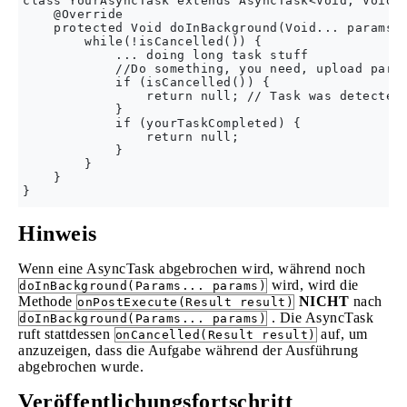
class YourAsyncTask extends AsyncTask<Void, Void, 
    @Override

    protected Void doInBackground(Void... params) 
        while(!isCancelled()) {

            ... doing long task stuff

            //Do something, you need, upload part 
            if (isCancelled()) {    

                return null; // Task was detected 
            }

            if (yourTaskCompleted) {

                return null;

            }

        }

    }

Hinweis
Wenn eine AsyncTask abgebrochen wird, während noch
wird, wird die
doInBackground(Params... params)
Methode
NICHT
nach
onPostExecute(Result result)
. Die AsyncTask
doInBackground(Params... params)
ruft stattdessen
auf, um
onCancelled(Result result)
anzuzeigen, dass die Aufgabe während der Ausführung
abgebrochen wurde.
Veröffentlichungsfortschritt