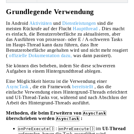
Grundlegende Verwendung
In Android
Aktivitäten
und
Dienstleistungen
sind die
meisten Rückrufe auf der Flucht
Hauptthread
. Dies macht
es einfach, die Benutzeroberfläche zu aktualisieren, aber
das Ausführen von prozessor- oder E / A-schweren Tasks
im Haupt-Thread kann dazu führen, dass Ihre
Benutzeroberfläche angehalten wird und nicht mehr reagiert
(
offizielle Dokumentation dazu,
was dann passiert).
Sie können dies beheben, indem Sie diese schwereren
Aufgaben in einem Hintergrundthread ablegen.
Eine Möglichkeit hierzu ist die Verwendung einer
AsyncTask
, die ein Framework
bereitstellt
, das die
einfache Verwendung eines Hintergrund-Threads erleichtert
und UI-Thread-Tasks vor, während und nach Abschluss der
Arbeit des Hintergrund-Threads ausführt.
Methoden, die beim Erweitern von
AsyncTask
überschrieben werden
:
AsyncTask
:
im
UI-Thread
onPreExecute()
onPreExecute()
aufgerufen, bevor die Task ausgeführt wird