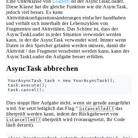
Eine Unterklasse von
Loadern
ist der AsyncTaskLoader.
Diese Klasse hat die gleiche Funktion wie die AsyncTask,
jedoch viel besser. Es kann
Aktivitätskonfigurationsänderungen einfacher handhaben
und verhält sich innerhalb der Lebenszyklen von
Fragmenten und Aktivitäten. Das Schöne ist, dass der
AsyncTaskLoader in jeder Situation verwendet werden
kann, in der die AsyncTask verwendet wird. Immer wenn
Daten in den Speicher geladen werden müssen, damit die
Aktivität / das Fragment verarbeitet werden kann, kann der
AsyncTaskLoader die Aufgabe besser erfüllen.
AsyncTask abbrechen
YourAsyncTask task = new YourAsyncTask();

task.execute();

Dies stoppt Ihre Aufgabe nicht, wenn sie gerade ausgeführt
wird. Sie setzt lediglich das Flag "
das
isCancelled()
überprüft werden kann, indem der Rückgabewert von
überprüft wird (vorausgesetzt, Ihr Code
isCancelled()
läuft derzeit).