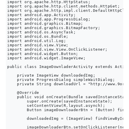
import org.apache.http.HttpStatus;

import org.apache.http.client.methods.HttpGet;

import org.apache.http.impl.client.DefaultHttpClie
import android.app.Activity;

import android.app.ProgressDialog;

import android.graphics.Bitmap;

import android.graphics.BitmapFactory;

import android.os.AsyncTask;

import android.os.Bundle;

import android.util.Log;

import android.view.View;

import android.view.View.OnClickListener;

import android.widget.Button;

import android.widget.ImageView;

public class ImageDownladerActivity extends Activi
    private ImageView downloadedImg;

    private ProgressDialog simpleWaitDialog;

    private String downloadUrl = "http://www.9ori.
    @Override

    public void onCreate(Bundle savedInstanceState
        super.onCreate(savedInstanceState);

        setContentView(R.layout.asynch);

        Button imageDownloaderBtn = (Button) findV
        downloadedImg = (ImageView) findViewById(R
        imageDownloaderBtn.setOnClickListener(new 