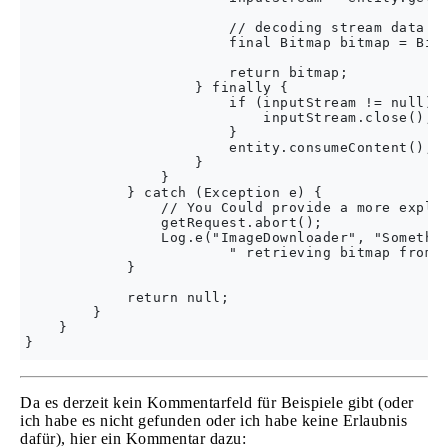
                        // decoding stream data ba
                        final Bitmap bitmap = Bitm
                        return bitmap;

                    } finally {

                        if (inputStream != null) {
                            inputStream.close();

                        }

                        entity.consumeContent();

                    }

                }

            } catch (Exception e) {

                // You Could provide a more explic
                getRequest.abort();

                Log.e("ImageDownloader", "Somethin
                        " retrieving bitmap from "
            } 

            return null;

        }

    }

Da es derzeit kein Kommentarfeld für Beispiele gibt (oder
ich habe es nicht gefunden oder ich habe keine Erlaubnis
dafür), hier ein Kommentar dazu: