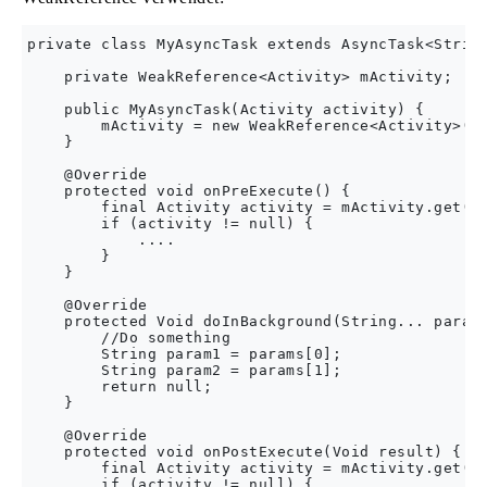
private class MyAsyncTask extends AsyncTask<String
    private WeakReference<Activity> mActivity;

    public MyAsyncTask(Activity activity) {

        mActivity = new WeakReference<Activity>(ac
    }

    @Override

    protected void onPreExecute() {

        final Activity activity = mActivity.get();
        if (activity != null) {

            ....

        }

    }

    @Override

    protected Void doInBackground(String... params
        //Do something

        String param1 = params[0];

        String param2 = params[1];

        return null;

    }

    @Override

    protected void onPostExecute(Void result) {

        final Activity activity = mActivity.get();
        if (activity != null) {
