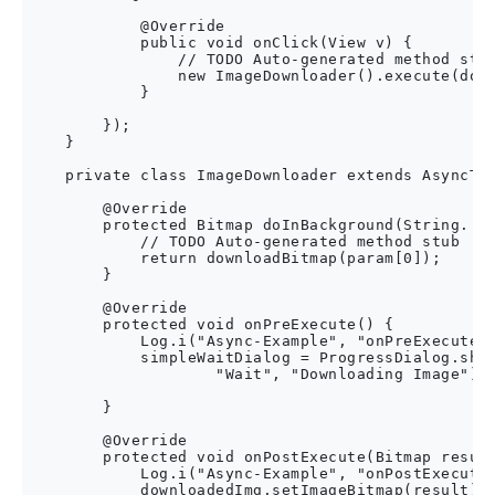
            @Override

            public void onClick(View v) {

                // TODO Auto-generated method stub
                new ImageDownloader().execute(down
            }

        });

    }

    private class ImageDownloader extends AsyncTas
        @Override

        protected Bitmap doInBackground(String... 
            // TODO Auto-generated method stub

            return downloadBitmap(param[0]);

        }

        @Override

        protected void onPreExecute() {

            Log.i("Async-Example", "onPreExecute C
            simpleWaitDialog = ProgressDialog.show
                    "Wait", "Downloading Image");

        }

        @Override

        protected void onPostExecute(Bitmap result
            Log.i("Async-Example", "onPostExecute 
            downloadedImg.setImageBitmap(result);
