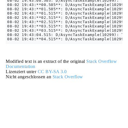
08-02 19:43:00.505: D/AsyncTaskExample(10299): Tas
08-02 19:43:**00.505**: D/AsyncTaskExample(10299):
08-02 19:43:**01.505**: D/AsyncTaskExample(10299):
08-02 19:43:**01.515**: D/AsyncTaskExample(10299):
08-02 19:43:**02.515**: D/AsyncTaskExample(10299):
08-02 19:43:**02.515**: D/AsyncTaskExample(10299):
08-02 19:43:**03.515**: D/AsyncTaskExample(10299):
08-02 19:43:**03.515**: D/AsyncTaskExample(10299):
08-02 19:43:04.515: D/AsyncTaskExample(10299): Tas
Modified text is an extract of the original
Stack Overflow
Documentation
Lizenziert unter
CC BY-SA 3.0
Nicht angeschlossen an
Stack Overflow