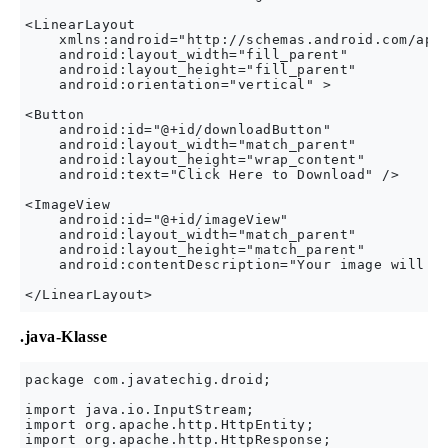
<LinearLayout 

    xmlns:android="http://schemas.android.com/apk/
    android:layout_width="fill_parent"

    android:layout_height="fill_parent"

    android:orientation="vertical" >

<Button

    android:id="@+id/downloadButton"

    android:layout_width="match_parent"

    android:layout_height="wrap_content"

    android:text="Click Here to Download" />

<ImageView

    android:id="@+id/imageView"

    android:layout_width="match_parent"

    android:layout_height="match_parent"

    android:contentDescription="Your image will ap
.java-Klasse
package com.javatechig.droid;

import java.io.InputStream;

import org.apache.http.HttpEntity;

import org.apache.http.HttpResponse;
