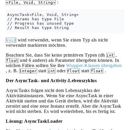
:
<File, Void, String>
AsyncTask<File, Void, String>

// Params has type File

// Progress has unused type

wird verwendet, wenn Sie einen Typ als nicht
Void
verwendet markieren möchten.
Beachten Sie, dass Sie keine primitiven Typen (dh
,
int
und 6 andere) als Parameter übergeben können. In
float
solchen Fällen sollten Sie ihre
Wrapper-Klassen übergeben
, z. B.
statt
oder
statt
.
Integer
int
Float
float
Der AsyncTask- und Activity-Lebenszyklus
AsyncTasks folgen nicht dem Lebenszyklus der
Aktivitätsinstanzen. Wenn Sie eine AsyncTask in einer
Aktivität starten und das Gerät drehen, wird die Aktivität
zerstört und eine neue Instanz erstellt. Aber die AsyncTask
wird nicht sterben. Es wird weiterleben, bis es fertig ist.
Lösung: AsyncTaskLoader