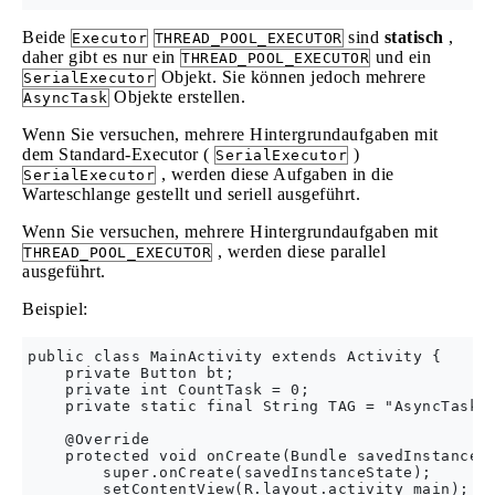
Beide
sind
statisch
,
Executor
THREAD_POOL_EXECUTOR
daher gibt es nur ein
und ein
THREAD_POOL_EXECUTOR
Objekt. Sie können jedoch mehrere
SerialExecutor
Objekte erstellen.
AsyncTask
Wenn Sie versuchen, mehrere Hintergrundaufgaben mit
dem Standard-Executor (
)
SerialExecutor
, werden diese Aufgaben in die
SerialExecutor
Warteschlange gestellt und seriell ausgeführt.
Wenn Sie versuchen, mehrere Hintergrundaufgaben mit
, werden diese parallel
THREAD_POOL_EXECUTOR
ausgeführt.
Beispiel:
public class MainActivity extends Activity {

    private Button bt;

    private int CountTask = 0;

    private static final String TAG = "AsyncTaskEx
    @Override

    protected void onCreate(Bundle savedInstanceSt
        super.onCreate(savedInstanceState);

        setContentView(R.layout.activity_main);
