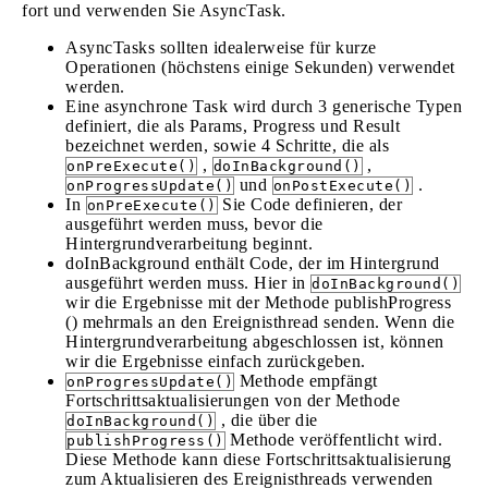
fort und verwenden Sie AsyncTask.
AsyncTasks sollten idealerweise für kurze
Operationen (höchstens einige Sekunden) verwendet
werden.
Eine asynchrone Task wird durch 3 generische Typen
definiert, die als Params, Progress und Result
bezeichnet werden, sowie 4 Schritte, die als
,
,
onPreExecute()
doInBackground()
und
.
onProgressUpdate()
onPostExecute()
In
Sie Code definieren, der
onPreExecute()
ausgeführt werden muss, bevor die
Hintergrundverarbeitung beginnt.
doInBackground enthält Code, der im Hintergrund
ausgeführt werden muss. Hier in
doInBackground()
wir die Ergebnisse mit der Methode publishProgress
() mehrmals an den Ereignisthread senden. Wenn die
Hintergrundverarbeitung abgeschlossen ist, können
wir die Ergebnisse einfach zurückgeben.
Methode empfängt
onProgressUpdate()
Fortschrittsaktualisierungen von der Methode
, die über die
doInBackground()
Methode veröffentlicht wird.
publishProgress()
Diese Methode kann diese Fortschrittsaktualisierung
zum Aktualisieren des Ereignisthreads verwenden