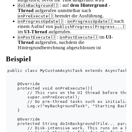
: auf
dem Hintergrund
-
doInBackground()
Thread
aufgerufen unmittelbar nach
beendet die Ausführung.
onPreExecute()
:
nach
onProgressUpdate()
onProgressUpdate()
einem Aufruf von
publishProgress(Progress...)
im
UI-Thread
aufgerufen.
:
im
UI-
onPostExecute()
onPostExecute()
Thread
aufgerufen, nachdem die
Hintergrundberechnung abgeschlossen ist
Beispiel
public class MyCustomAsyncTask extends AsyncTask<F
    @Override

    protected void onPreExecute(){

        // This runs on the UI thread before the b
        super.onPreExecute();

        // Do pre-thread tasks such as initializin
        Log.v("myBackgroundTask", "Starting Backgr
    }

    @Override

    protected String doInBackground(File... params
        // Disk-intensive work. This runs on a bac