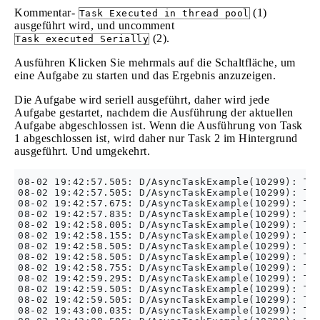
Kommentar-
(1)
Task Executed in thread pool
ausgeführt wird, und uncomment
(2).
Task executed Serially
Ausführen Klicken Sie mehrmals auf die Schaltfläche, um
eine Aufgabe zu starten und das Ergebnis anzuzeigen.
Die Aufgabe wird seriell ausgeführt, daher wird jede
Aufgabe gestartet, nachdem die Ausführung der aktuellen
Aufgabe abgeschlossen ist. Wenn die Ausführung von Task
1 abgeschlossen ist, wird daher nur Task 2 im Hintergrund
ausgeführt. Und umgekehrt.
08-02 19:42:57.505: D/AsyncTaskExample(10299): Tas
08-02 19:42:57.505: D/AsyncTaskExample(10299): Tas
08-02 19:42:57.675: D/AsyncTaskExample(10299): Tas
08-02 19:42:57.835: D/AsyncTaskExample(10299): Tas
08-02 19:42:58.005: D/AsyncTaskExample(10299): Tas
08-02 19:42:58.155: D/AsyncTaskExample(10299): Tas
08-02 19:42:58.505: D/AsyncTaskExample(10299): Tas
08-02 19:42:58.505: D/AsyncTaskExample(10299): Tas
08-02 19:42:58.755: D/AsyncTaskExample(10299): Tas
08-02 19:42:59.295: D/AsyncTaskExample(10299): Tas
08-02 19:42:59.505: D/AsyncTaskExample(10299): Tas
08-02 19:42:59.505: D/AsyncTaskExample(10299): Tas
08-02 19:43:00.035: D/AsyncTaskExample(10299): Tas