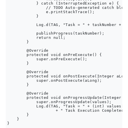
            } catch (InterruptedException e) {

                // TODO Auto-generated catch block
                e.printStackTrace();

            }

            Log.d(TAG, "Task = " + taskNumber + " 
            publishProgress(taskNumber);

            return null;

        }

        @Override

        protected void onPreExecute() {

            super.onPreExecute();

        }

        @Override

        protected void onPostExecute(Integer aLong
            super.onPostExecute(aLong);

        }

        @Override

        protected void onProgressUpdate(Integer...
            super.onProgressUpdate(values);

            Log.d(TAG, "Task = " + (int) values[0]
                    + " Task Execution Completed")
        }

    }
