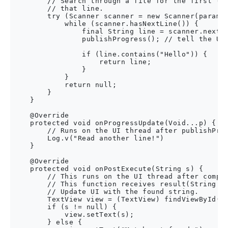
        // Search through a file for the first lin
        // that line.

        try (Scanner scanner = new Scanner(params[
            while (scanner.hasNextLine()) {

                final String line = scanner.nextLi
                publishProgress(); // tell the UI 
                if (line.contains("Hello")) {

                    return line;

                }

            }

            return null;

        }

    }

    @Override

    protected void onProgressUpdate(Void...p) {

        // Runs on the UI thread after publishProg
        Log.v("Read another line!")

    }        

    @Override

    protected void onPostExecute(String s) {

        // This runs on the UI thread after comple
        // This function receives result(String s)
        // Update UI with the found string.

        TextView view = (TextView) findViewById(R.
        if (s != null) {

            view.setText(s);

        } else {
