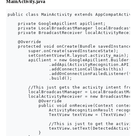
MainActivity.java
public class MainActivity extends AppCompatActivit
    private GoogleApiClient apiClient;

    private LocalBroadcastManager localBroadcastMa
    private BroadcastReceiver localActivityReceive
    @Override

    protected void onCreate(Bundle savedInstanceSt
        super.onCreate(savedInstanceState);

        setContentView(R.layout.activity_main);

        apiClient = new GoogleApiClient.Builder(th
                .addApi(ActivityRecognition.API)

                .addConnectionCallbacks(this)

                .addOnConnectionFailedListener(thi
                .build();

        //This just gets the activity intent from 
        localBroadcastManager = LocalBroadcastMana
        localActivityReceiver = new BroadcastRecei
            @Override

            public void onReceive(Context context,
                ActivityRecognitionResult recognit
                TextView textView = (TextView) fin
                //This is just to get the activity
                textView.setText(DetectedActivity.
            }
