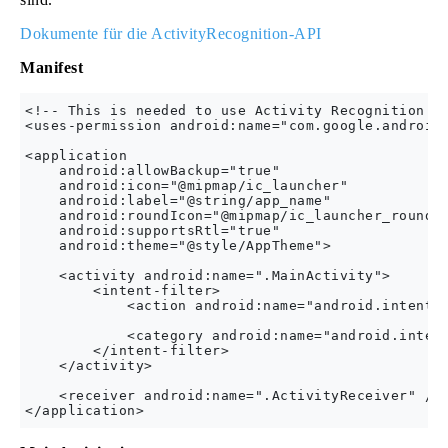
Dokumente für die ActivityRecognition-API
Manifest
<!-- This is needed to use Activity Recognition! -
<uses-permission android:name="com.google.android.
<application

    android:allowBackup="true"

    android:icon="@mipmap/ic_launcher"

    android:label="@string/app_name"

    android:roundIcon="@mipmap/ic_launcher_round"

    android:supportsRtl="true"

    android:theme="@style/AppTheme">

    <activity android:name=".MainActivity">

        <intent-filter>

            <action android:name="android.intent.a
            <category android:name="android.intent
        </intent-filter>

    </activity>

    <receiver android:name=".ActivityReceiver" />
