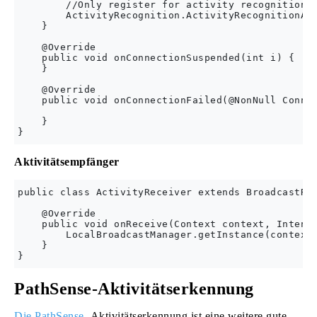
        //Only register for activity recognition i
        ActivityRecognition.ActivityRecognitionApi
    }

    @Override

    public void onConnectionSuspended(int i) {

    }

    @Override

    public void onConnectionFailed(@NonNull Connec
    }

Aktivitätsempfänger
public class ActivityReceiver extends BroadcastRec
    @Override

    public void onReceive(Context context, Intent 
        LocalBroadcastManager.getInstance(context)
    }

PathSense-Aktivitätserkennung
Die PathSense-
Aktivitätserkennung ist eine weitere gute