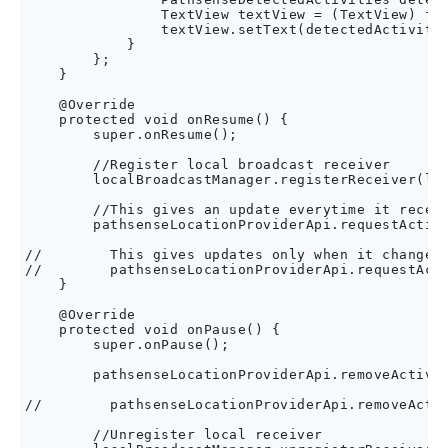
                TextView textView = (TextView) fin
                textView.setText(detectedActivitie
            }

        };

    }

    @Override

    protected void onResume() {

        super.onResume();

        //Register local broadcast receiver

        localBroadcastManager.registerReceiver(loc
        //This gives an update everytime it receiv
        pathsenseLocationProviderApi.requestActivi
//        This gives updates only when it changes 
//        pathsenseLocationProviderApi.requestActi
    }

    @Override

    protected void onPause() {

        super.onPause();

        pathsenseLocationProviderApi.removeActivit
//        pathsenseLocationProviderApi.removeActiv
        //Unregister local receiver
