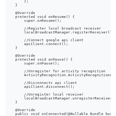
        };

    }

    @Override

    protected void onResume() {

        super.onResume();

        //Register local broadcast receiver

        localBroadcastManager.registerReceiver(loc
        //Connect google api client

        apiClient.connect();

    }

    @Override

    protected void onPause() {

        super.onPause();

        //Unregister for activity recognition

        ActivityRecognition.ActivityRecognitionApi
        //Disconnects api client

        apiClient.disconnect();

        //Unregister local receiver

        localBroadcastManager.unregisterReceiver(l
    }

    @Override

    public void onConnected(@Nullable Bundle bundl