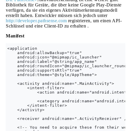
Bibliothek für Geräte, die über keine Google Play-Dienste
verfügen, da sie ein eigenes Aktivitätserkennungsmodell
erstellt haben. Entwickler müssen sich jedoch unter
http://developer.pathsense.com
registrieren, um einen API-
Schlüssel und eine Client-ID zu erhalten .
Manifest
<application

    android:allowBackup="true"

    android:icon="@mipmap/ic_launcher"

    android:label="@string/app_name"

    android:roundIcon="@mipmap/ic_launcher_round"

    android:supportsRtl="true"

    android:theme="@style/AppTheme">

    <activity android:name=".MainActivity">

        <intent-filter>

            <action android:name="android.intent.a
            <category android:name="android.intent
        </intent-filter>

    </activity>

    <receiver android:name=".ActivityReceiver" />

    <!-- You need to acquire these from their webs