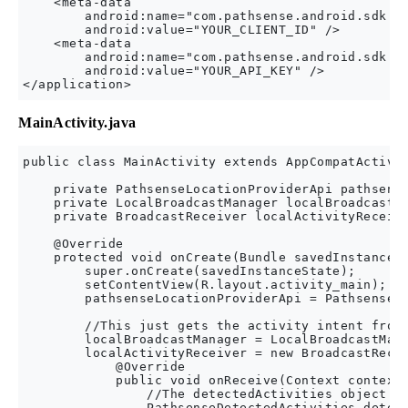
    <meta-data

        android:name="com.pathsense.android.sdk.CL
        android:value="YOUR_CLIENT_ID" />

    <meta-data

        android:name="com.pathsense.android.sdk.AP
        android:value="YOUR_API_KEY" />

MainActivity.java
public class MainActivity extends AppCompatActivit
    private PathsenseLocationProviderApi pathsense
    private LocalBroadcastManager localBroadcastMa
    private BroadcastReceiver localActivityReceive
    @Override

    protected void onCreate(Bundle savedInstanceSt
        super.onCreate(savedInstanceState);

        setContentView(R.layout.activity_main);

        pathsenseLocationProviderApi = PathsenseLo
        //This just gets the activity intent from 
        localBroadcastManager = LocalBroadcastMana
        localActivityReceiver = new BroadcastRecei
            @Override

            public void onReceive(Context context,
                //The detectedActivities object is
                PathsenseDetectedActivities detect