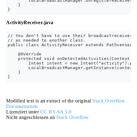
        localBroadcastManager.unregisterReceiver(l
    }

ActivityReceiver.java
// You don't have to use their broadcastreceiver, 
// as needed to another class.

public class ActivityReceiver extends PathsenseAct
    @Override

    protected void onDetectedActivities(Context co
        Intent intent = new Intent("activity").put
        LocalBroadcastManager.getInstance(context)
    }

Modified text is an extract of the original
Stack Overflow
Documentation
Lizenziert unter
CC BY-SA 3.0
Nicht angeschlossen an
Stack Overflow