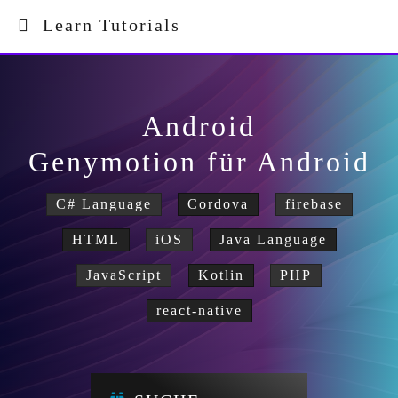
Learn Tutorials
Android
Genymotion für Android
C# Language
Cordova
firebase
HTML
iOS
Java Language
JavaScript
Kotlin
PHP
react-native