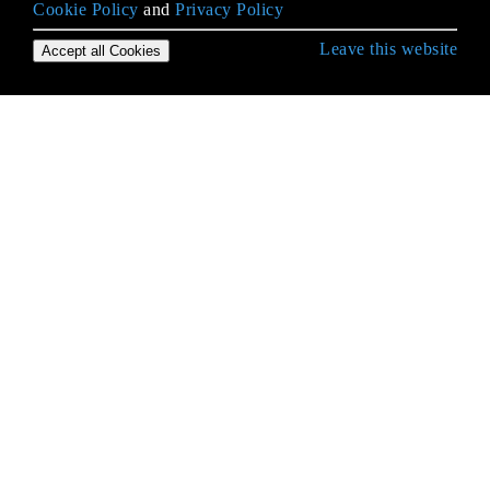
Cookie Policy
and
Privacy Policy
Leave this website
Accept all Cookies
Erste Schritte mit Android
9-Patch-Bilder
Absicht
ACRA
ADB (Android Debug Bridge)
ADB Shell
AdMob
AIDL
Aktivität
Aktivitätserkennung
AlarmManager
Alert-Dialoge verbessern