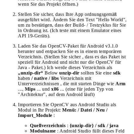
wenn Sie das Projekt öffnen.)
Stellen Sie sicher, dass Ihre App ordnungsgemäß
ausgeführt wird. Ändern Sie den Text "Hello World",
um zu bestätigen, dass der Build- / Testzyklus für Sie
in Ordnung ist. (Ich teste mit einem Emulator eines
API 19-Geräts).
Laden Sie das OpenCV-Paket für Android v3.1.0
herunter und entpacken Sie es in einem temporären
Verzeichnis. (Stellen Sie sicher , dass es das Paket ist
speziell für Android und nicht nur die OpenCV für
Java - Paket.) Ich werde dieses Verzeichnis als
„unzip-dir“
Below
unzip-dir
sollten Sie eine
sdk
haben
/ native / libs
Verzeichnis mit
Unterverzeichnissen , die mit starten Dinge wie
Arm
...,
Mips
... und
x86
... (eine für jeden Typ von
"Architektur", auf dem Android läuft)
Importieren Sie OpenCV aus Android Studio als
Modul in Ihr Projekt:
Menü: / Datei / Neu /
Import_Module
:
Quellverzeichnis
:
{unzip-dir} / sdk / java
Modulname
: Android Studio füllt dieses Feld