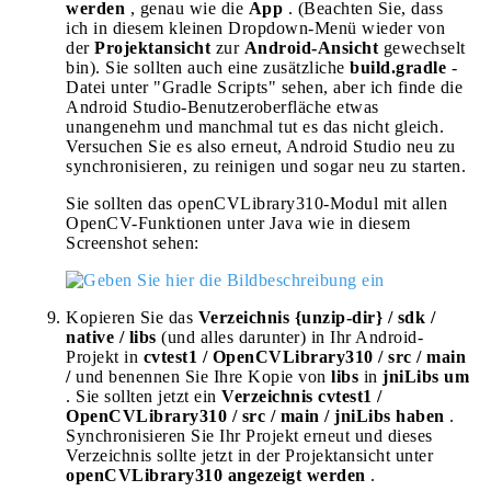
werden
, genau wie die
App
. (Beachten Sie, dass
ich in diesem kleinen Dropdown-Menü wieder von
der
Projektansicht
zur
Android-Ansicht
gewechselt
bin). Sie sollten auch eine zusätzliche
build.gradle
-
Datei unter "Gradle Scripts" sehen, aber ich finde die
Android Studio-Benutzeroberfläche etwas
unangenehm und manchmal tut es das nicht gleich.
Versuchen Sie es also erneut, Android Studio neu zu
synchronisieren, zu reinigen und sogar neu zu starten.
Sie sollten das openCVLibrary310-Modul mit allen
OpenCV-Funktionen unter Java wie in diesem
Screenshot sehen:
Kopieren Sie das
Verzeichnis {unzip-dir} / sdk /
native / libs
(und alles darunter) in Ihr Android-
Projekt in
cvtest1 / OpenCVLibrary310 / src / main
/
und benennen Sie Ihre Kopie von
libs
in
jniLibs um
. Sie sollten jetzt ein
Verzeichnis cvtest1 /
OpenCVLibrary310 / src / main / jniLibs haben
.
Synchronisieren Sie Ihr Projekt erneut und dieses
Verzeichnis sollte jetzt in der Projektansicht unter
openCVLibrary310 angezeigt werden
.