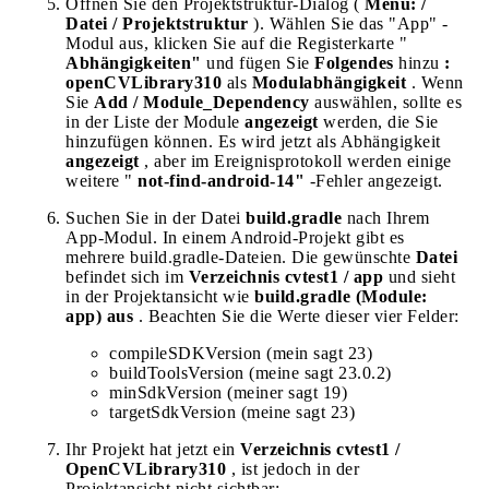
Öffnen Sie den Projektstruktur-Dialog (
Menü: /
Datei / Projektstruktur
). Wählen Sie das "App" -
Modul aus, klicken Sie auf die Registerkarte "
Abhängigkeiten"
und fügen Sie
Folgendes
hinzu
:
openCVLibrary310
als
Modulabhängigkeit
. Wenn
Sie
Add / Module_Dependency
auswählen, sollte es
in der Liste der Module
angezeigt
werden, die Sie
hinzufügen können. Es wird jetzt als Abhängigkeit
angezeigt
, aber im Ereignisprotokoll werden einige
weitere "
not-find-android-14"
-Fehler angezeigt.
Suchen Sie in der Datei
build.gradle
nach Ihrem
App-Modul. In einem Android-Projekt gibt es
mehrere build.gradle-Dateien. Die gewünschte
Datei
befindet sich im
Verzeichnis cvtest1 / app
und sieht
in der Projektansicht wie
build.gradle (Module:
app) aus
. Beachten Sie die Werte dieser vier Felder:
compileSDKVersion (mein sagt 23)
buildToolsVersion (meine sagt 23.0.2)
minSdkVersion (meiner sagt 19)
targetSdkVersion (meine sagt 23)
Ihr Projekt hat jetzt ein
Verzeichnis cvtest1 /
OpenCVLibrary310
, ist jedoch in der
Projektansicht nicht sichtbar: