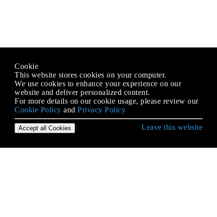
Cookie
This website stores cookies on your computer.
We use cookies to enhance your experience on our
website and deliver personalized content.
For more details on our cookie usage, please review our
Cookie Policy
and
Privacy Policy
Leave this website
Accept all Cookies
Erste Schritte mit Android
9-Patch-Bilder
Absicht
ACRA
ADB (Android Debug Bridge)