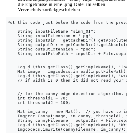
die Ergebnisse in eine .png-Datei im selben
Verzeichnis zurückgeschrieben.
Put this code just below the code from the previou
    String inputFileName="simm_01";

    String inputExtension = "jpg";

    String inputDir = getCacheDir().getAbsolutePat
    String outputDir = getCacheDir().getAbsolutePa
    String outputExtension = "png";

    String inputFilePath = inputDir + File.separat
    Log.d (this.getClass().getSimpleName(), "loadi
    Mat image = Imgcodecs.imread(inputFilePath);  
    Log.d (this.getClass().getSimpleName(), "width
    // if width is 0 then it did not read your ima
    // for the canny edge detection algorithm, pla
    int threshold1 = 70;

    int threshold2 = 100;

    Mat im_canny = new Mat();  // you have to init
    Imgproc.Canny(image, im_canny, threshold1, thr
    String cannyFilename = outputDir + File.separa
    Log.d (this.getClass().getSimpleName(), "Writi