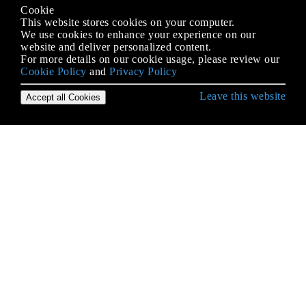
Cookie
This website stores cookies on your computer.
We use cookies to enhance your experience on our
website and deliver personalized content.
For more details on our cookie usage, please review our
Cookie Policy
and
Privacy Policy
Leave this website
Accept all Cookies
Erste Schritte mit Android
9-Patch-Bilder
Absicht
ACRA
ADB (Android Debug Bridge)
ADB Shell
AdMob
AIDL
Aktivität