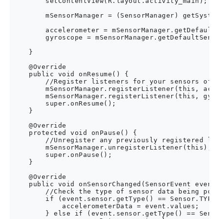
        setContentView(R.layout.activity_main);

        mSensorManager = (SensorManager) getSystem
        accelerometer = mSensorManager.getDefaultS
        gyroscope = mSensorManager.getDefaultSenso
    }

    @Override

    public void onResume() {

        //Register listeners for your sensors of i
        mSensorManager.registerListener(this, acce
        mSensorManager.registerListener(this, gyro
        super.onResume();

    }

    @Override

    protected void onPause() {

        //Unregister any previously registered lis
        mSensorManager.unregisterListener(this);

        super.onPause();

    }

    @Override

    public void onSensorChanged(SensorEvent event)
        //Check the type of sensor data being poll
        if (event.sensor.getType() == Sensor.TYPE_
            accelerometerData = event.values;

        } else if (event.sensor.getType() == Senso