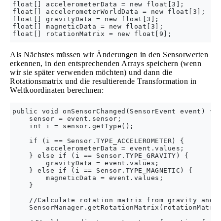
float[] accelerometerData = new float[3];

float[] accelerometerWorldData = new float[3];

float[] gravityData = new float[3];

float[] magneticData = new float[3];

Als Nächstes müssen wir Änderungen in den Sensorwerten
erkennen, in den entsprechenden Arrays speichern (wenn
wir sie später verwenden möchten) und dann die
Rotationsmatrix und die resultierende Transformation in
Weltkoordinaten berechnen:
public void onSensorChanged(SensorEvent event) {

    sensor = event.sensor;

    int i = sensor.getType();

    if (i == Sensor.TYPE_ACCELEROMETER) {

        accelerometerData = event.values;

    } else if (i == Sensor.TYPE_GRAVITY) {

        gravityData = event.values;

    } else if (i == Sensor.TYPE_MAGNETIC) {

        magneticData = event.values;

    }

    //Calculate rotation matrix from gravity and m
    SensorManager.getRotationMatrix(rotationMatrix