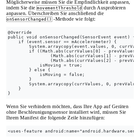
Möglicherweise müssen Sie die Empfindlichkeit anpassen,
indem Sie die
durch Ausprobieren
movementThreshold
anpassen. Überschreiben Sie anschließend die
-Methode wie folgt:
onSensorChanged()
@Override

public void onSensorChanged(SensorEvent event) {

    if (event.sensor == mAccelerometer) {

        System.arraycopy(event.values, 0, currValu
        if ((Math.abs(currValues[0] - prevValues[0
                (Math.abs(currValues[1] - prevValu
                (Math.abs(currValues[2] - prevValu
            isMoving = true;

        } else {

            isMoving = false;

        }

        System.arraycopy(currValues, 0, prevValues
    }       

Wenn Sie verhindern möchten, dass Ihre App auf Geräten
ohne Beschleunigungssensor installiert wird, müssen Sie
Ihrem Manifest die folgende Zeile hinzufügen: