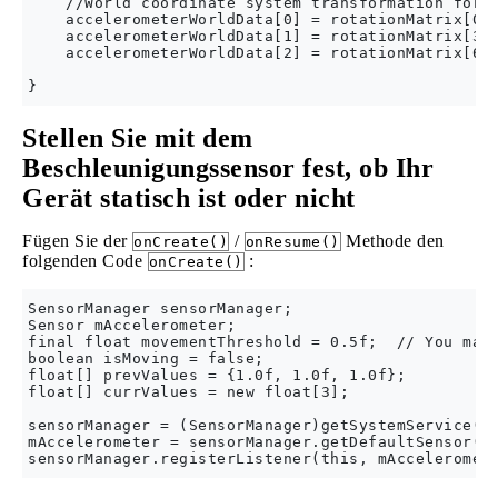
    //World coordinate system transformation for a
    accelerometerWorldData[0] = rotationMatrix[0] 
    accelerometerWorldData[1] = rotationMatrix[3] 
    accelerometerWorldData[2] = rotationMatrix[6] 
Stellen Sie mit dem
Beschleunigungssensor fest, ob Ihr
Gerät statisch ist oder nicht
Fügen Sie der
/
Methode den
onCreate()
onResume()
folgenden Code
:
onCreate()
SensorManager sensorManager;

Sensor mAccelerometer;

final float movementThreshold = 0.5f;  // You may 
boolean isMoving = false;

float[] prevValues = {1.0f, 1.0f, 1.0f};

float[] currValues = new float[3];

sensorManager = (SensorManager)getSystemService(SE
mAccelerometer = sensorManager.getDefaultSensor(Se