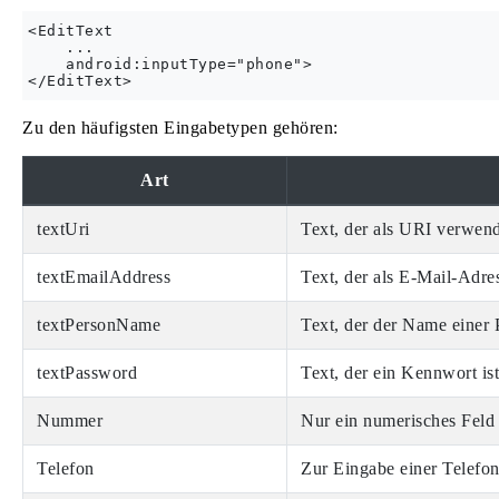
<EditText

    ...

    android:inputType="phone">

Zu den häufigsten Eingabetypen gehören:
Art
textUri
Text, der als URI verwen
textEmailAddress
Text, der als E-Mail-Adre
textPersonName
Text, der der Name einer P
textPassword
Text, der ein Kennwort ist
Nummer
Nur ein numerisches Feld
Telefon
Zur Eingabe einer Telef