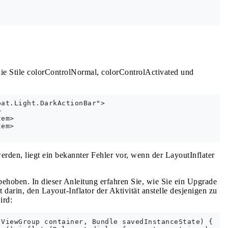
e Stile colorControlNormal, colorControlActivated und
at.Light.DarkActionBar">



em>

em>

rden, liegt ein bekannter Fehler vor, wenn der LayoutInflater
hoben. In dieser Anleitung erfahren Sie, wie Sie ein Upgrade
arin, den Layout-Inflator der Aktivität anstelle desjenigen zu
ird:
ViewGroup container, Bundle savedInstanceState) {
