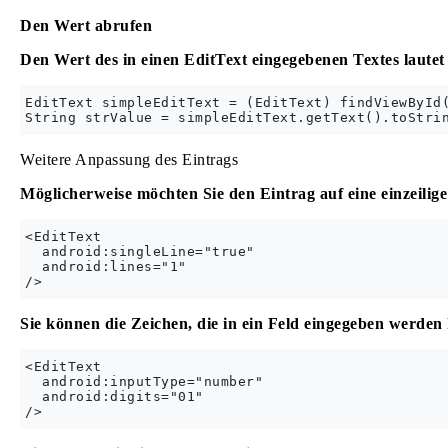
Den Wert abrufen
Den Wert des in einen EditText eingegebenen Textes lautet 
EditText simpleEditText = (EditText) findViewById(
Weitere Anpassung des Eintrags
Möglicherweise möchten Sie den Eintrag auf eine einzeili
<EditText

  android:singleLine="true"

  android:lines="1"

Sie können die Zeichen, die in ein Feld eingegeben werden 
<EditText

  android:inputType="number"

  android:digits="01"
