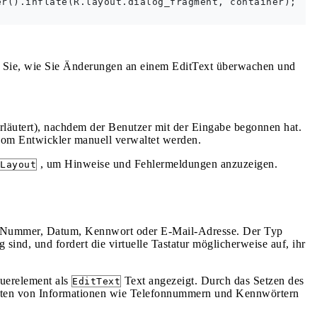
r().inflate(R.layout.dialog_fragment, container);

en Sie, wie Sie Änderungen an einem EditText überwachen und
erläutert), nachdem der Benutzer mit der Eingabe begonnen hat.
om Entwickler manuell verwaltet werden.
, um Hinweise und Fehlermeldungen anzuzeigen.
Layout
B. Nummer, Datum, Kennwort oder E-Mail-Adresse. Der Typ
sind, und fordert die virtuelle Tastatur möglicherweise auf, ihr
uerelement als
Text angezeigt. Durch das Setzen des
EditText
Arten von Informationen wie Telefonnummern und Kennwörtern