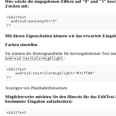
Dies würde die eingegebenen Ziffern auf "0" und "1" besc
Zeichen mit:
<EditText

  android:maxLength="5"

Mit diesen Eigenschaften können wir das erwartete Eingabe
Farben einstellen
Sie können die Hintergrundfarbe für hervorgehobenen Text inne
:
android:textColorHighlight
<EditText

    android:textColorHighlight="#7cff88"

Anzeigen von Platzhalterhinweisen
Möglicherweise möchten Sie den Hinweis für das EditText-
bestimmter Eingaben aufzufordern:
<EditText
