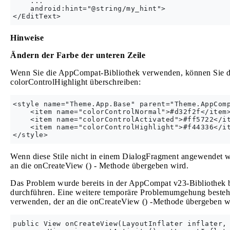
    ...

    android:hint="@string/my_hint">

Hinweise
Ändern der Farbe der unteren Zeile
Wenn Sie die AppCompat-Bibliothek verwenden, können Sie di
colorControlHighlight überschreiben:
<style name="Theme.App.Base" parent="Theme.AppComp
    <item name="colorControlNormal">#d32f2f</item>
    <item name="colorControlActivated">#ff5722</it
    <item name="colorControlHighlight">#f44336</it
Wenn diese Stile nicht in einem DialogFragment angewendet we
an die onCreateView () - Methode übergeben wird.
Das Problem wurde bereits in der AppCompat v23-Bibliothek be
durchführen. Eine weitere temporäre Problemumgehung besteht d
verwenden, der an die onCreateView () -Methode übergeben w
public View onCreateView(LayoutInflater inflater, 