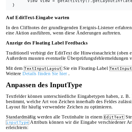
        View view = getActivity().getLayoutInflate
Auf EditText-Eingabe warten
In den Cliffnotes der grundlegenden Ereignis-Listener erfahr
eine Aktion ausführen, wenn diese Änderungen auftreten.
Anzeige des Floating Label Feedbacks
Traditionell verbirgt der EditText die Hinweisnachricht (oben 
Außerdem mussten eventuelle Überprüfungsfehlermeldungen v
Mit dem
Sie ein Floating-Label
TextInputLayout
TextInput
Weitere
Details finden Sie hier
.
Anpassen des InputType
Textfelder können unterschiedliche Eingabetypen haben, z. 
bestimmt, welche Art von Zeichen innerhalb des Feldes zulässig 
Layout für häufig verwendete Zeichen zu optimieren.
Standardmäßig werden alle Textinhalte in einem
Ste
EditText
Attributs können wir die Eingabe verschiedener 
inputType
erleichtern: