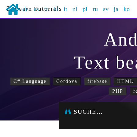
Learn Tutorials
de
es
fr
hi
it
nl
pl
ru
sv
ja
ko
And
Text be
C# Language
Cordova
firebase
HTML
PHP
r
SUCHE…