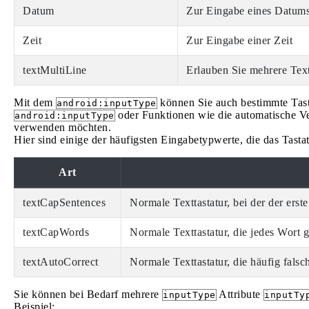
Datum
Zur Eingabe eines Datum
Zeit
Zur Eingabe einer Zeit
textMultiLine
Erlauben Sie mehrere Text
Mit dem
können Sie auch bestimmte Tasta
android:inputType
oder Funktionen wie die automatische V
android:inputType
verwenden möchten.
Hier sind einige der häufigsten Eingabetypwerte, die das Tastat
Art
textCapSentences
Normale Texttastatur, bei der der ers
textCapWords
Normale Texttastatur, die jedes Wort 
textAutoCorrect
Normale Texttastatur, die häufig falsc
Sie können bei Bedarf mehrere
Attribute
inputType
inputTy
Beispiel: