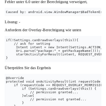
Fehler unter 6.0 unter der Berechtigung verweigert,
Lösung: -
Anfordern der Overlay-Berechtigung wie unten
if(!Settings.canDrawOverlays(this)){

    // ask for setting 

     Intent intent = new Intent(Settings.ACTION_MA
     Uri.parse("package:" + getPackageName()));

     startActivityForResult(intent, REQUEST_OVERLA
Überprüfen Sie das Ergebnis
@Override

protected void onActivityResult(int requestCode, i
    if (requestCode == REQUEST_OVERLAY_PERMISSION)
        if (Settings.canDrawOverlays(this)) {

            // permission granted...

        }else{

            // permission not granted...

        }
