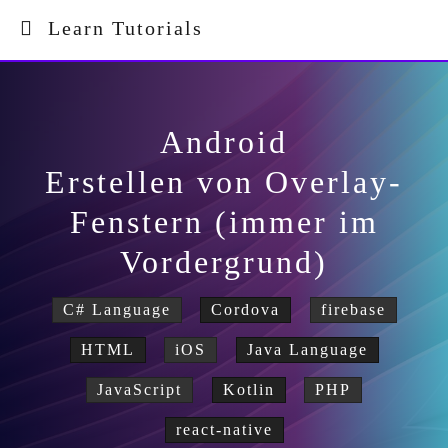
Learn Tutorials
Android
Erstellen von Overlay-
Fenstern (immer im
Vordergrund)
C# Language
Cordova
firebase
HTML
iOS
Java Language
JavaScript
Kotlin
PHP
react-native