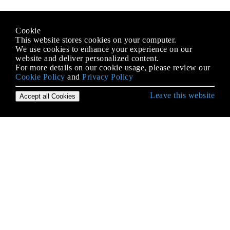
Cookie
This website stores cookies on your computer.
We use cookies to enhance your experience on our
website and deliver personalized content.
For more details on our cookie usage, please review our
Cookie Policy
and
Privacy Policy
Leave this website
Accept all Cookies
Erste Schritte mit Android
9-Patch-Bilder
Absicht
ACRA
ADB (Android Debug Bridge)
ADB Shell
AdMob