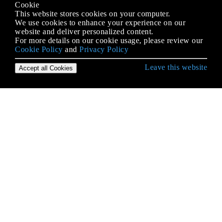
Cookie
This website stores cookies on your computer.
We use cookies to enhance your experience on our
website and deliver personalized content.
For more details on our cookie usage, please review our
Cookie Policy
and
Privacy Policy
Leave this website
Accept all Cookies
Erste Schritte mit Android
9-Patch-Bilder
Absicht
ACRA
ADB (Android Debug Bridge)
ADB Shell
AdMob
AIDL
Aktivität