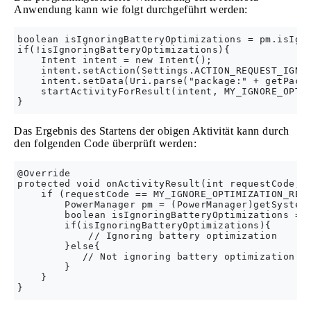
Anwendung kann wie folgt durchgeführt werden:
boolean isIgnoringBatteryOptimizations = pm.isIgno
if(!isIgnoringBatteryOptimizations){

    Intent intent = new Intent();

    intent.setAction(Settings.ACTION_REQUEST_IGNOR
    intent.setData(Uri.parse("package:" + getPacka
    startActivityForResult(intent, MY_IGNORE_OPTIM
Das Ergebnis des Startens der obigen Aktivität kann durch
den folgenden Code überprüft werden:
@Override

protected void onActivityResult(int requestCode, i
    if (requestCode == MY_IGNORE_OPTIMIZATION_REQU
        PowerManager pm = (PowerManager)getSystemS
        boolean isIgnoringBatteryOptimizations = p
        if(isIgnoringBatteryOptimizations){

            // Ignoring battery optimization

        }else{

           // Not ignoring battery optimization

        }

    }
