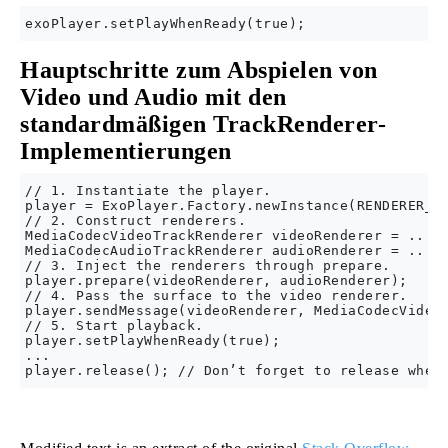
Hauptschritte zum Abspielen von
Video und Audio mit den
standardmäßigen TrackRenderer-
Implementierungen
// 1. Instantiate the player.

player = ExoPlayer.Factory.newInstance(RENDERER_CO
// 2. Construct renderers.

MediaCodecVideoTrackRenderer videoRenderer = ...

MediaCodecAudioTrackRenderer audioRenderer = ...

// 3. Inject the renderers through prepare.

player.prepare(videoRenderer, audioRenderer);

// 4. Pass the surface to the video renderer.

player.sendMessage(videoRenderer, MediaCodecVideoT
// 5. Start playback.

player.setPlayWhenReady(true);

...
