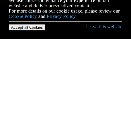
We use cookies to enhance your experience on our
website and deliver personalized content.
For more details on our cookie usage, please review our
Cookie Policy
and
Privacy Policy
Leave this website
Accept all Cookies
Erste Schritte mit Android
9-Patch-Bilder
Absicht
ACRA
ADB (Android Debug Bridge)
ADB Shell
AdMob
AIDL
Aktivität
Aktivitätserkennung