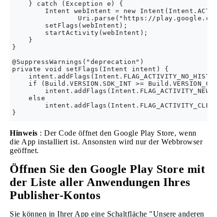
    } catch (Exception e) {

        Intent webIntent = new Intent(Intent.ACTIO
                Uri.parse("https://play.google.com
        setFlags(webIntent);

        startActivity(webIntent);

    }

}

@SuppressWarnings("deprecation")

private void setFlags(Intent intent) {

    intent.addFlags(Intent.FLAG_ACTIVITY_NO_HISTOR
    if (Build.VERSION.SDK_INT >= Build.VERSION_COD
        intent.addFlags(Intent.FLAG_ACTIVITY_NEW_D
    else

        intent.addFlags(Intent.FLAG_ACTIVITY_CLEAR
Hinweis
: Der Code öffnet den Google Play Store, wenn
die App installiert ist. Ansonsten wird nur der Webbrowser
geöffnet.
Öffnen Sie den Google Play Store mit
der Liste aller Anwendungen Ihres
Publisher-Kontos
Sie können in Ihrer App eine Schaltfläche "Unsere anderen