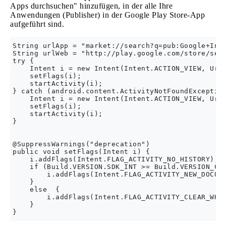
Apps durchsuchen" hinzufügen, in der alle Ihre
Anwendungen (Publisher) in der Google Play Store-App
aufgeführt sind.
String urlApp = "market://search?q=pub:Google+Inc.
String urlWeb = "http://play.google.com/store/sear
try {

    Intent i = new Intent(Intent.ACTION_VIEW, Uri.
    setFlags(i);

    startActivity(i);

} catch (android.content.ActivityNotFoundException
    Intent i = new Intent(Intent.ACTION_VIEW, Uri.
    setFlags(i);

    startActivity(i);

}

@SuppressWarnings("deprecation")

public void setFlags(Intent i) {

    i.addFlags(Intent.FLAG_ACTIVITY_NO_HISTORY);

    if (Build.VERSION.SDK_INT >= Build.VERSION_COD
        i.addFlags(Intent.FLAG_ACTIVITY_NEW_DOCUME
    }

    else  {

        i.addFlags(Intent.FLAG_ACTIVITY_CLEAR_WHEN
    }
