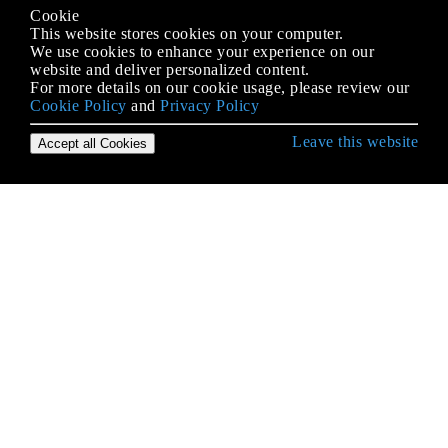
Cookie
This website stores cookies on your computer.
We use cookies to enhance your experience on our
website and deliver personalized content.
For more details on our cookie usage, please review our
Cookie Policy
and
Privacy Policy
Leave this website
Accept all Cookies
Erste Schritte mit Android
9-Patch-Bilder
Absicht
ACRA
ADB (Android Debug Bridge)
ADB Shell
AdMob
AIDL
Aktivität