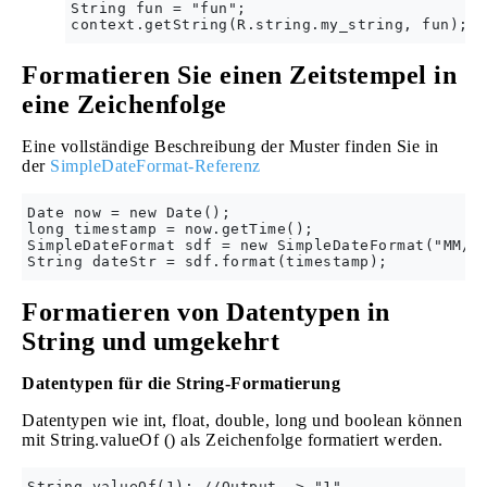
String fun = "fun";

Formatieren Sie einen Zeitstempel in
eine Zeichenfolge
Eine vollständige Beschreibung der Muster finden Sie in
der
SimpleDateFormat-Referenz
Date now = new Date();

long timestamp = now.getTime();

SimpleDateFormat sdf = new SimpleDateFormat("MM/dd
Formatieren von Datentypen in
String und umgekehrt
Datentypen für die String-Formatierung
Datentypen wie int, float, double, long und boolean können
mit String.valueOf () als Zeichenfolge formatiert werden.
String.valueOf(1); //Output -> "1"
