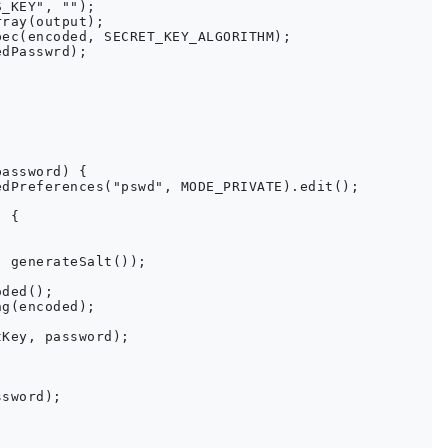
_KEY", "");

ray(output);

ec(encoded, SECRET_KEY_ALGORITHM);

dPasswrd);

assword) {

dPreferences("pswd", MODE_PRIVATE).edit();

 {

 generateSalt());

ded();

g(encoded);

Key, password);

sword);
