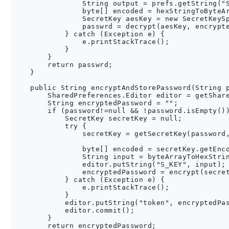
                String output = prefs.getString("S
                byte[] encoded = hexStringToByteAr
                SecretKey aesKey = new SecretKeySp
                passwrd = decrypt(aesKey, encrypte
            } catch (Exception e) {

                e.printStackTrace();

            }

        }

        return passwrd;

    }

    public String encryptAndStorePassword(String p
        SharedPreferences.Editor editor = getShare
        String encryptedPassword = "";

        if (password!=null && !password.isEmpty())
            SecretKey secretKey = null;

            try {

                secretKey = getSecretKey(password,
                byte[] encoded = secretKey.getEnco
                String input = byteArrayToHexStrin
                editor.putString("S_KEY", input);

                encryptedPassword = encrypt(secret
            } catch (Exception e) {

                e.printStackTrace();

            }

            editor.putString("token", encryptedPas
            editor.commit();

        }

        return encryptedPassword;
