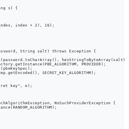
ng s) {

ndex, index + 2), 16);

ssword, String salt) throws Exception {

(password.toCharArray(), hexStringToByteArray(salt), 
ctory.getInstance(PBE_ALGORITHM, PROVIDER);

(pbeKeySpec);

mp.getEncoded(), SECRET_KEY_ALGORITHM);

ret key", e);

chAlgorithmException, NoSuchProviderException {

ance(RANDOM_ALGORITHM);
