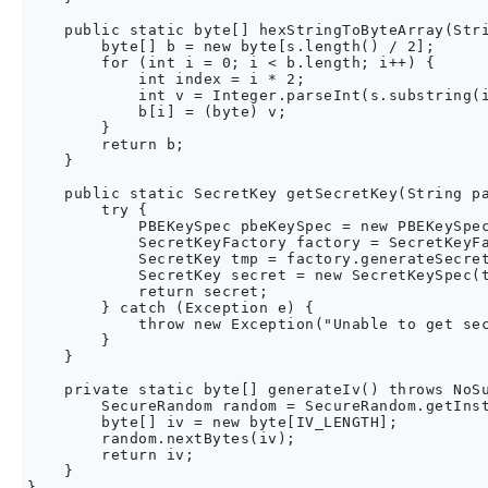
    public static byte[] hexStringToByteArray(Stri
        byte[] b = new byte[s.length() / 2];

        for (int i = 0; i < b.length; i++) {

            int index = i * 2;

            int v = Integer.parseInt(s.substring(i
            b[i] = (byte) v;

        }

        return b;

    }

    public static SecretKey getSecretKey(String pa
        try {

            PBEKeySpec pbeKeySpec = new PBEKeySpec
            SecretKeyFactory factory = SecretKeyFa
            SecretKey tmp = factory.generateSecret
            SecretKey secret = new SecretKeySpec(t
            return secret;

        } catch (Exception e) {

            throw new Exception("Unable to get sec
        }

    }

    private static byte[] generateIv() throws NoSu
        SecureRandom random = SecureRandom.getInst
        byte[] iv = new byte[IV_LENGTH];

        random.nextBytes(iv);

        return iv;

    }
