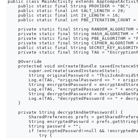
public class MainActivity extends AppCompatActivit
    public static final String PROVIDER = "BC";

    public static final int SALT_LENGTH = 20;

    public static final int IV_LENGTH = 16;

    public static final int PBE_ITERATION_COUNT = 
    private static final String RANDOM_ALGORITHM =
    private static final String HASH_ALGORITHM = "
    private static final String PBE_ALGORITHM = "P
    private static final String CIPHER_ALGORITHM =
    public static final String SECRET_KEY_ALGORITH
    private static final String TAG = "EncryptionP
    @Override

    protected void onCreate(Bundle savedInstanceSt
        super.onCreate(savedInstanceState);

        String originalPassword = "ThisIsAndroidSt
        Log.e(TAG, "originalPassword => " + origin
        String encryptedPassword = encryptAndStore
        Log.e(TAG, "encryptedPassword => " + encry
        String decryptedPassword = decryptAndGetPa
        Log.e(TAG, "decryptedPassword => " + decry
    }

    private String decryptAndGetPassword() {

        SharedPreferences prefs = getSharedPrefere
        String encryptedPasswrd = prefs.getString(
        String passwrd = "";

        if (encryptedPasswrd!=null && !encryptedPa
            try {
