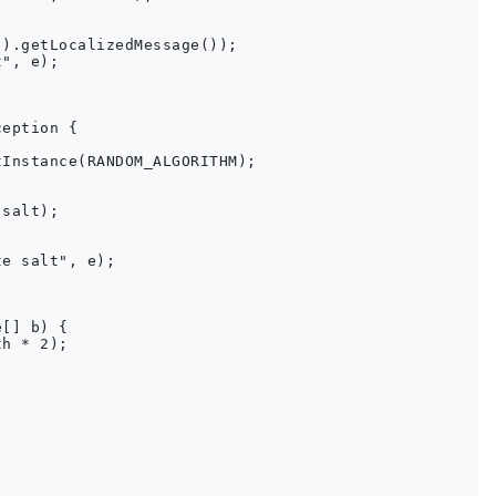
).getLocalizedMessage());

", e);

eption {

Instance(RANDOM_ALGORITHM);

salt);

e salt", e);

[] b) {

h * 2);
