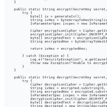
    }

    public static String encrypt(SecretKey secret,
        try {

            byte[] iv = generateIv();

            String ivHex = byteArrayToHexString(iv
            IvParameterSpec ivspec = new IvParamet
            Cipher encryptionCipher = Cipher.getIn
            encryptionCipher.init(Cipher.ENCRYPT_M
            byte[] encryptedText = encryptionCiphe
            String encryptedHex = byteArrayToHexSt
            return ivHex + encryptedHex;

        } catch (Exception e) {

            Log.e("SecurityException", e.getCause(
            throw new Exception("Unable to encrypt
        }

    }

    public static String decrypt(SecretKey secret,
        try {

            Cipher decryptionCipher = Cipher.getIn
            String ivHex = encrypted.substring(0, 
            String encryptedHex = encrypted.substr
            IvParameterSpec ivspec = new IvParamet
            decryptionCipher.init(Cipher.DECRYPT_M
            byte[] decryptedText = decryptionCiphe
            String decrypted = new String(decrypte