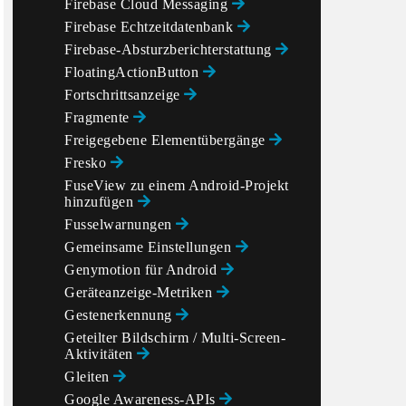
Firebase Cloud Messaging
Firebase Echtzeitdatenbank
Firebase-Absturzberichterstattung
FloatingActionButton
Fortschrittsanzeige
Fragmente
Freigegebene Elementübergänge
Fresko
FuseView zu einem Android-Projekt
PBE_ITERATION_COUNT, 256);

hinzufügen
Fusselwarnungen
Gemeinsame Einstellungen
Genymotion für Android
Geräteanzeige-Metriken
Gestenerkennung
Geteilter Bildschirm / Multi-Screen-
Aktivitäten
Gleiten
Google Awareness-APIs