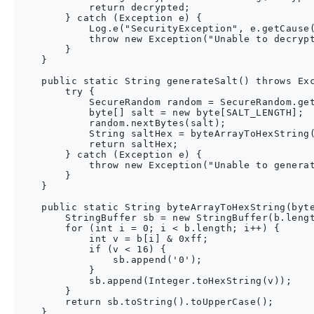
            return decrypted;

        } catch (Exception e) {

            Log.e("SecurityException", e.getCause(
            throw new Exception("Unable to decrypt
        }

    }

    public static String generateSalt() throws Exc
        try {

            SecureRandom random = SecureRandom.get
            byte[] salt = new byte[SALT_LENGTH];

            random.nextBytes(salt);

            String saltHex = byteArrayToHexString(
            return saltHex;

        } catch (Exception e) {

            throw new Exception("Unable to generat
        }

    }

    public static String byteArrayToHexString(byte
        StringBuffer sb = new StringBuffer(b.lengt
        for (int i = 0; i < b.length; i++) {

            int v = b[i] & 0xff;

            if (v < 16) {

                sb.append('0');

            }

            sb.append(Integer.toHexString(v));

        }

        return sb.toString().toUpperCase();

    }
