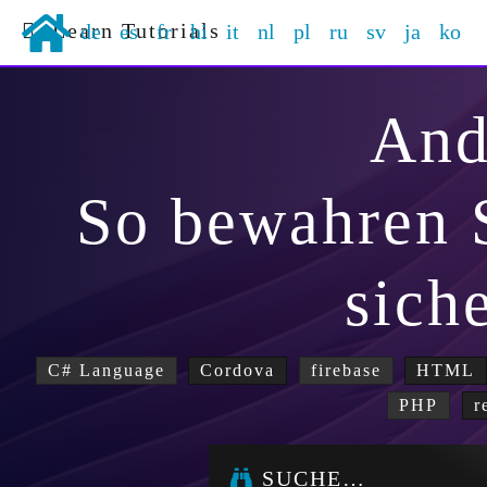
Learn Tutorials
de
es
fr
hi
it
nl
pl
ru
sv
ja
ko
And
So bewahren 
sich
C# Language
Cordova
firebase
HTML
PHP
r
SUCHE…