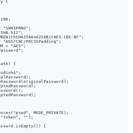
y {

100;

 "SHA1PRNG";

SHA-512";

BEWithSHA256And256BitAES-CBC-BC";

 "AES/CBC/PKCS5Padding";

M = "AES";

assword";

ate) {

udio%$";

alPassword);

Password(originalPassword);

ptedPassword);

ssword();

ptedPassword);

nces("pswd", MODE_PRIVATE);

"token", "");

sswrd.isEmpty()) {
