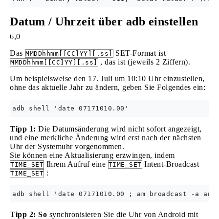
Datum / Uhrzeit über adb einstellen
6,0
Das
SET-Format ist
MMDDhhmm[[CC]YY][.ss]
, das ist (jeweils 2 Ziffern).
MMDDhhmm[[CC]YY][.ss]
Um beispielsweise den 17. Juli um 10:10 Uhr einzustellen,
ohne das aktuelle Jahr zu ändern, geben Sie Folgendes ein:
Tipp 1:
Die Datumsänderung wird nicht sofort angezeigt,
und eine merkliche Änderung wird erst nach der nächsten
Uhr der Systemuhr vorgenommen.
Sie können eine Aktualisierung erzwingen, indem
Ihrem Aufruf eine
Intent-Broadcast
TIME_SET
TIME_SET
:
TIME_SET
Tipp 2: So
synchronisieren Sie die Uhr von Android mit