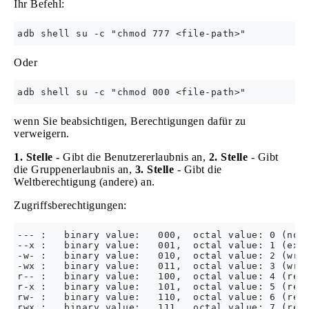
Ihr Befehl:
Oder
wenn Sie beabsichtigen, Berechtigungen dafür zu
verweigern.
1. Stelle -
Gibt die Benutzererlaubnis an,
2. Stelle
- Gibt
die Gruppenerlaubnis an,
3. Stelle
- Gibt die
Weltberechtigung (andere) an.
Zugriffsberechtigungen:
--- :   binary value:   000,  octal value: 0 (none
--x :   binary value:   001,  octal value: 1 (exec
-w- :   binary value:   010,  octal value: 2 (writ
-wx :   binary value:   011,  octal value: 3 (writ
r-- :   binary value:   100,  octal value: 4 (read
r-x :   binary value:   101,  octal value: 5 (read
rw- :   binary value:   110,  octal value: 6 (read