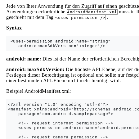
Jede von Ihrer Anwendung für den Zugriff auf einen geschützte
Anwendungen erforderliche
muss in I
AndroidManifest.xml
geschieht mit dem Tag
.
<uses-permission />
Syntax
 <uses-permission android:name="string"

android: name:
Dies ist der Name der erforderlichen Berecht
android: maxSdkVersion:
Die höchste API-Ebene, auf der die
Festlegen dieser Berechtigung ist optional und sollte nur festg
einer bestimmten API-Ebene nicht mehr benötigt wird.
Beispiel AndroidManifest.xml:
<?xml version="1.0" encoding="utf-8"?>

<manifest xmlns:android="http://schemas.android.co
    package="com.android.samplepackage">

    <!-- request internet permission -->

    <uses-permission android:name="android.permiss
    <!-- request camera permission -->
