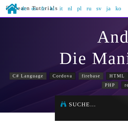
Learn Tutorials
de
es
fr
hi
it
nl
pl
ru
sv
ja
ko
And
Die Mani
C# Language
Cordova
firebase
HTML
PHP
r
SUCHE…