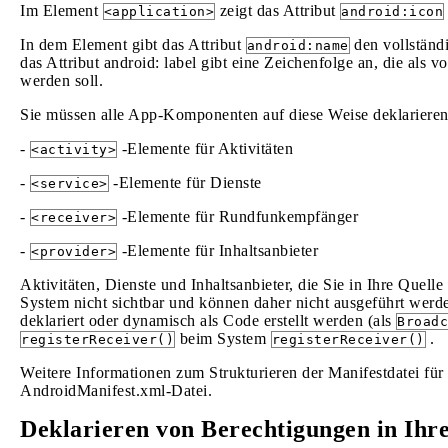
Im Element
zeigt das Attribut
<application>
android:icon
In dem Element gibt das Attribut
den vollständi
android:name
das Attribut android: label gibt eine Zeichenfolge an, die als 
werden soll.
Sie müssen alle App-Komponenten auf diese Weise deklarieren
-
-Elemente für Aktivitäten
<activity>
-
-Elemente für Dienste
<service>
-
-Elemente für Rundfunkempfänger
<receiver>
-
-Elemente für Inhaltsanbieter
<provider>
Aktivitäten, Dienste und Inhaltsanbieter, die Sie in Ihre Quell
System nicht sichtbar und können daher nicht ausgeführt wer
deklariert oder dynamisch als Code erstellt werden (als
Broadc
beim System
.
registerReceiver()
registerReceiver()
Weitere Informationen zum Strukturieren der Manifestdatei für
AndroidManifest.xml-Datei.
Deklarieren von Berechtigungen in Ihre