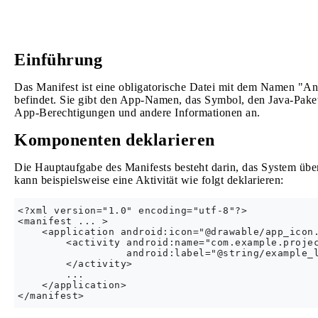
Einführung
Das Manifest ist eine obligatorische Datei mit dem Namen "A
befindet. Sie gibt den App-Namen, das Symbol, den Java-Paketn
App-Berechtigungen und andere Informationen an.
Komponenten deklarieren
Die Hauptaufgabe des Manifests besteht darin, das System übe
kann beispielsweise eine Aktivität wie folgt deklarieren:
<?xml version="1.0" encoding="utf-8"?>

<manifest ... >

    <application android:icon="@drawable/app_icon.
        <activity android:name="com.example.projec
                  android:label="@string/example_l
        </activity>

        ...

    </application>
