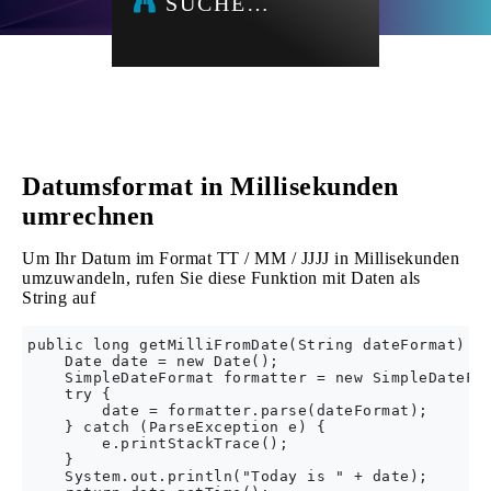
SUCHE…
Datumsformat in Millisekunden
umrechnen
Um Ihr Datum im Format TT / MM / JJJJ in Millisekunden
umzuwandeln, rufen Sie diese Funktion mit Daten als
String auf
public long getMilliFromDate(String dateFormat) {

    Date date = new Date();

    SimpleDateFormat formatter = new SimpleDateFor
    try {

        date = formatter.parse(dateFormat);

    } catch (ParseException e) {

        e.printStackTrace();

    }

    System.out.println("Today is " + date);
