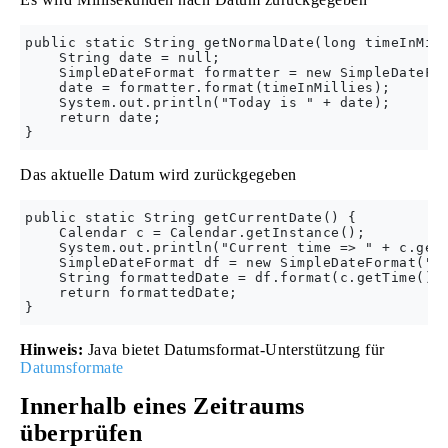
public static String getNormalDate(long timeInMill
    String date = null;

    SimpleDateFormat formatter = new SimpleDateFor
    date = formatter.format(timeInMillies);

    System.out.println("Today is " + date);

    return date;

Das aktuelle Datum wird zurückgegeben
public static String getCurrentDate() {

    Calendar c = Calendar.getInstance();

    System.out.println("Current time => " + c.getT
    SimpleDateFormat df = new SimpleDateFormat("dd
    String formattedDate = df.format(c.getTime());
    return formattedDate;

Hinweis:
Java bietet Datumsformat-Unterstützung für
Datumsformate
Innerhalb eines Zeitraums
überprüfen