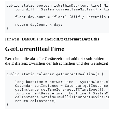
public static boolean isWithinDay(long timeInMilli
    long diff = System.currentTimeMillis() - timeI
    float dayCount = (float) (diff / DateUtils.DAY
    return dayCount < day;

Hinweis: DateUtils ist
android.text.format.DateUtils
GetCurrentRealTime
Berechnet die aktuelle Gerätezeit und addiert / subtrahiert
die Differenz zwischen der tatsächlichen und der Gerätezeit
public static Calendar getCurrentRealTime() {

    long bootTime = networkTime - SystemClock.elap
    Calendar calInstance = Calendar.getInstance();
    calInstance.setTimeZone(getUTCTimeZone());

    long currentDeviceTime = bootTime + SystemCloc
    calInstance.setTimeInMillis(currentDeviceTime)
    return calInstance;
