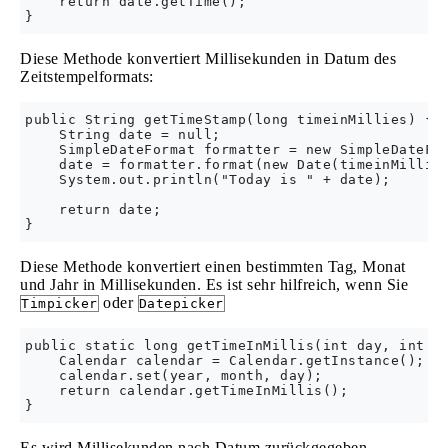
    return date.getTime();

Diese Methode konvertiert Millisekunden in Datum des
Zeitstempelformats:
public String getTimeStamp(long timeinMillies) {

    String date = null;

    SimpleDateFormat formatter = new SimpleDateFor
    date = formatter.format(new Date(timeinMillies
    System.out.println("Today is " + date);

    return date;

Diese Methode konvertiert einen bestimmten Tag, Monat
und Jahr in Millisekunden. Es ist sehr hilfreich, wenn Sie
oder
Timpicker
Datepicker
public static long getTimeInMillis(int day, int mo
    Calendar calendar = Calendar.getInstance();

    calendar.set(year, month, day);

    return calendar.getTimeInMillis();

Es wird Millisekunden nach Datum zurückgegeben