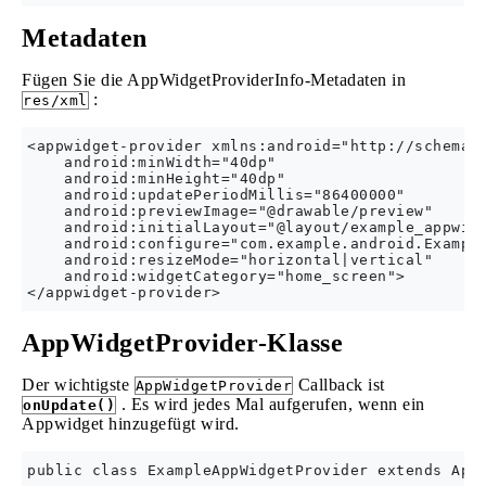
Metadaten
Fügen Sie die AppWidgetProviderInfo-Metadaten in
:
res/xml
<appwidget-provider xmlns:android="http://schemas.
    android:minWidth="40dp"

    android:minHeight="40dp"

    android:updatePeriodMillis="86400000"

    android:previewImage="@drawable/preview"

    android:initialLayout="@layout/example_appwidg
    android:configure="com.example.android.Example
    android:resizeMode="horizontal|vertical"

    android:widgetCategory="home_screen">

AppWidgetProvider-Klasse
Der wichtigste
Callback ist
AppWidgetProvider
. Es wird jedes Mal aufgerufen, wenn ein
onUpdate()
Appwidget hinzugefügt wird.
public class ExampleAppWidgetProvider extends AppW