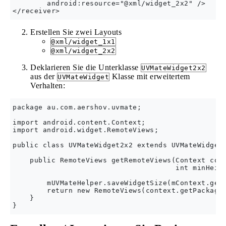
        android:resource="@xml/widget_2x2" />

Erstellen Sie zwei Layouts
@xml/widget_1x1
@xml/widget_2x2
Deklarieren Sie die Unterklasse
UVMateWidget2x2
aus der
Klasse mit erweitertem
UVMateWidget
Verhalten:
package au.com.aershov.uvmate;

import android.content.Context;

import android.widget.RemoteViews;

public class UVMateWidget2x2 extends UVMateWidget 
    public RemoteViews getRemoteViews(Context cont
                                      int minHeigh
        mUVMateHelper.saveWidgetSize(mContext.getS
        return new RemoteViews(context.getPackageN
    }
