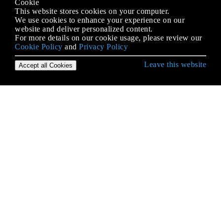
Cookie
This website stores cookies on your computer.
We use cookies to enhance your experience on our
website and deliver personalized content.
For more details on our cookie usage, please review our
Cookie Policy
and
Privacy Policy
Leave this website
Accept all Cookies
Erste Schritte mit Android
9-Patch-Bilder
Absicht
ACRA
ADB (Android Debug Bridge)
ADB Shell
AdMob
AIDL
Aktivität