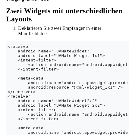
Zwei Widgets mit unterschiedlichen
Layouts
Deklarieren Sie zwei Empfänger in einer
Manifestdatei:
<receiver

    android:name=".UVMateWidget"

    android:label="UVMate Widget 1x1">

    <intent-filter>

        <action android:name="android.appwidget.ac
    </intent-filter>

    <meta-data

        android:name="android.appwidget.provider"

        android:resource="@xml/widget_1x1" />

</receiver>

<receiver

    android:name=".UVMateWidget2x2"

    android:label="UVMate Widget 2x2">

    <intent-filter>

        <action android:name="android.appwidget.ac
    </intent-filter>

    <meta-data

        android:name="android.appwidget.provider"
