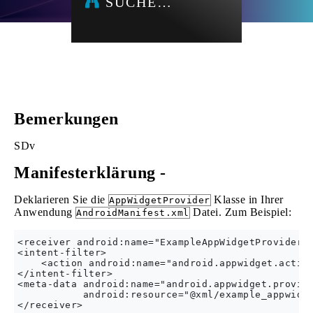
SUCHE…
Bemerkungen
SDv
Manifesterklärung -
Deklarieren Sie die
Klasse in Ihrer
AppWidgetProvider
Anwendung
Datei. Zum Beispiel:
AndroidManifest.xml
<receiver android:name="ExampleAppWidgetProvider" 
<intent-filter>

    <action android:name="android.appwidget.action
</intent-filter>

<meta-data android:name="android.appwidget.provide
           android:resource="@xml/example_appwidge