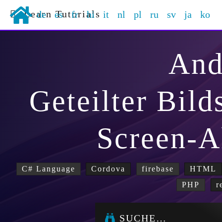
Learn Tutorials
de
es
fr
hi
it
nl
pl
ru
sv
ja
ko
And
Geteilter Bild
Screen-A
C# Language
Cordova
firebase
HTML
PHP
r
SUCHE…