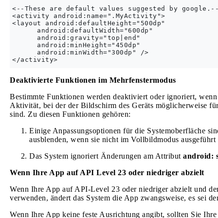
<--These are default values suggested by google.--
<activity android:name=".MyActivity">

<layout android:defaultHeight="500dp"

      android:defaultWidth="600dp"

      android:gravity="top|end"

      android:minHeight="450dp"

      android:minWidth="300dp" />

Deaktivierte Funktionen im Mehrfenstermodus
Bestimmte Funktionen werden deaktiviert oder ignoriert, wenn 
Aktivität, bei der der Bildschirm des Geräts möglicherweise fü
sind. Zu diesen Funktionen gehören:
Einige Anpassungsoptionen für die Systemoberfläche sind 
ausblenden, wenn sie nicht im Vollbildmodus ausgeführt
Das System ignoriert Änderungen am Attribut
android: 
Wenn Ihre App auf API Level 23 oder niedriger abzielt
Wenn Ihre App auf API-Level 23 oder niedriger abzielt und d
verwenden, ändert das System die App zwangsweise, es sei denn
Wenn Ihre App keine feste Ausrichtung angibt, sollten Sie Ihr