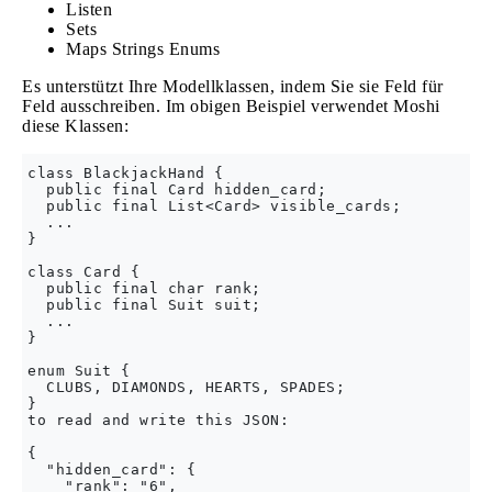
Listen
Sets
Maps Strings Enums
Es unterstützt Ihre Modellklassen, indem Sie sie Feld für
Feld ausschreiben. Im obigen Beispiel verwendet Moshi
diese Klassen:
class BlackjackHand {

  public final Card hidden_card;

  public final List<Card> visible_cards;

  ...

}

class Card {

  public final char rank;

  public final Suit suit;

  ...

}

enum Suit {

  CLUBS, DIAMONDS, HEARTS, SPADES;

}

to read and write this JSON:

{

  "hidden_card": {

    "rank": "6",
