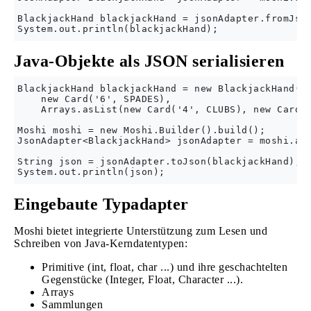
BlackjackHand blackjackHand = jsonAdapter.fromJson
Java-Objekte als JSON serialisieren
BlackjackHand blackjackHand = new BlackjackHand(

    new Card('6', SPADES),

    Arrays.asList(new Card('4', CLUBS), new Card('
Moshi moshi = new Moshi.Builder().build();

JsonAdapter<BlackjackHand> jsonAdapter = moshi.ada
String json = jsonAdapter.toJson(blackjackHand);

Eingebaute Typadapter
Moshi bietet integrierte Unterstützung zum Lesen und
Schreiben von Java-Kerndatentypen:
Primitive (int, float, char ...) und ihre geschachtelten
Gegenstücke (Integer, Float, Character ...).
Arrays
Sammlungen