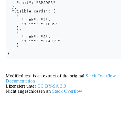
    "suit": "SPADES"

  },

  "visible_cards": [

    {

      "rank": "4",

      "suit": "CLUBS"

    },

    {

      "rank": "A",

      "suit": "HEARTS"

    }

  ]

Modified text is an extract of the original
Stack Overflow
Documentation
Lizenziert unter
CC BY-SA 3.0
Nicht angeschlossen an
Stack Overflow