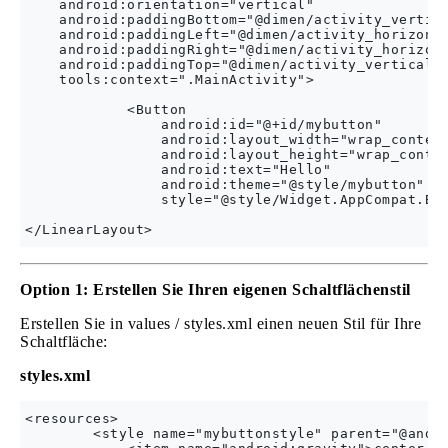
    android:orientation="vertical"

    android:paddingBottom="@dimen/activity_vertica
    android:paddingLeft="@dimen/activity_horizonta
    android:paddingRight="@dimen/activity_horizont
    android:paddingTop="@dimen/activity_vertical_m
    tools:context=".MainActivity">

            <Button

                android:id="@+id/mybutton"

                android:layout_width="wrap_content
                android:layout_height="wrap_conten
                android:text="Hello"

                android:theme="@style/mybutton"

                style="@style/Widget.AppCompat.But
Option 1: Erstellen Sie Ihren eigenen Schaltflächenstil
Erstellen Sie in values ​​/ styles.xml einen neuen Stil für Ihre
Schaltfläche:
styles.xml
<resources>

        <style name="mybuttonstyle" parent="@andro