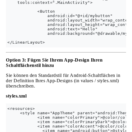
    tools:context=".MainActivity">

            <Button

                android:id="@+id/mybutton"

                android:layout_width="wrap_content
                android:layout_height="wrap_conten
                android:text="Hello"

                android:background="@drawable/mybu
Option 3: Fügen Sie Ihrem App-Design Ihren
Schaltflächenstil hinzu
Sie können den Standardstil für Android-Schaltflächen in
der Definition Ihres App-Designs (in values ​​/ styles.xml)
überschreiben.
styles.xml
<resources>

     <style name="AppTheme" parent="android:Theme"
            <item name="colorPrimary">@color/color
            <item name="colorPrimaryDark">@color/c
            <item name="colorAccent">@color/colorA
              <item name="android:button">@style/m