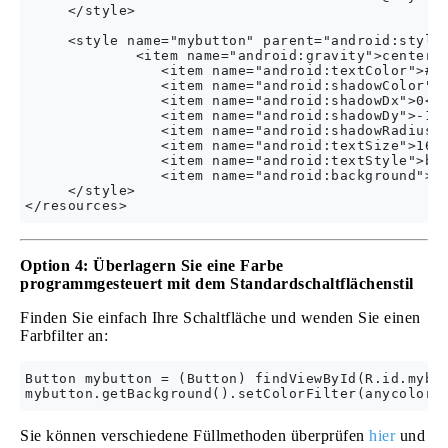
     </style>

     <style name="mybutton" parent="android:style/
             <item name="android:gravity">center_v
                <item name="android:textColor">#FF
                <item name="android:shadowColor">#
                <item name="android:shadowDx">0</i
                <item name="android:shadowDy">-1</
                <item name="android:shadowRadius">
                <item name="android:textSize">16di
                <item name="android:textStyle">bol
                <item name="android:background">@d
     </style>

Option 4: Überlagern Sie eine Farbe
programmgesteuert mit dem Standardschaltflächenstil
Finden Sie einfach Ihre Schaltfläche und wenden Sie einen
Farbfilter an:
Button mybutton = (Button) findViewById(R.id.mybut
Sie können verschiedene Füllmethoden überprüfen
hier
und