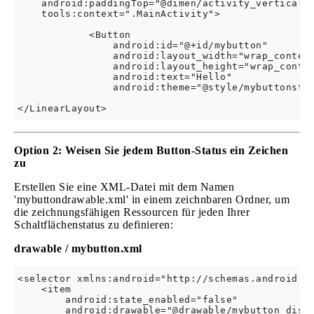
    android:paddingTop="@dimen/activity_vertical_m
    tools:context=".MainActivity">

            <Button

                android:id="@+id/mybutton"

                android:layout_width="wrap_content
                android:layout_height="wrap_conten
                android:text="Hello"

                android:theme="@style/mybuttonstyl
Option 2: Weisen Sie jedem Button-Status ein Zeichen
zu
Erstellen Sie eine XML-Datei mit dem Namen
'mybuttondrawable.xml' in einem zeichnbaren Ordner, um
die zeichnungsfähigen Ressourcen für jeden Ihrer
Schaltflächenstatus zu definieren:
drawable / mybutton.xml
<selector xmlns:android="http://schemas.android.co
    <item

        android:state_enabled="false"

        android:drawable="@drawable/mybutton_disab