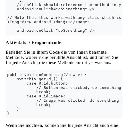
    ...

    // onClick should reference the method in your
    android:onClick="doSomething" />

// Note that this works with any class which is a 
<ImageView android:id="@+id/image"

    ...

Aktivitäts- / Fragmentcode
Erstellen Sie in Ihrem
Code
die von Ihnen benannte
Methode, wobei v die berührte Ansicht ist, und führen Sie
für jede Ansicht, die diese Methode aufruft, etwas aus.
public void doSomething(View v) {

    switch(v.getId()) {

        case R.id.button:

            // Button was clicked, do something.

            break;

        case R.id.image:

            // Image was clicked, do something els
            break;

    }

Wenn Sie möchten, können Sie für jede Ansicht auch eine