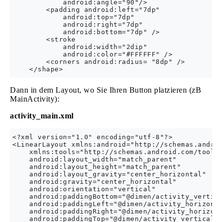
            android:angle="90"/>

        <padding android:left="7dp"

            android:top="7dp"

            android:right="7dp"

            android:bottom="7dp" />

        <stroke

            android:width="2dip"

            android:color="#FFFFFF" />

        <corners android:radius= "8dp" />

Dann in dem Layout, wo Sie Ihren Button platzieren (zB
MainActivity):
activity_main.xml
<?xml version="1.0" encoding="utf-8"?>

<LinearLayout xmlns:android="http://schemas.androi
    xmlns:tools="http://schemas.android.com/tools"
    android:layout_width="match_parent"

    android:layout_height="match_parent"

    android:layout_gravity="center_horizontal"

    android:gravity="center_horizontal"

    android:orientation="vertical"

    android:paddingBottom="@dimen/activity_vertica
    android:paddingLeft="@dimen/activity_horizonta
    android:paddingRight="@dimen/activity_horizont
    android:paddingTop="@dimen/activity_vertical_m