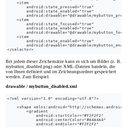
    <item

        android:state_pressed="true"

        android:state_enabled="true"

        android:drawable="@drawable/mybutton_press
    <item

        android:state_focused="true"

        android:state_enabled="true"

        android:drawable="@drawable/mybutton_focus
    <item

        android:state_enabled="true"

        android:drawable="@drawable/mybutton_enabl
Bei jedem dieser Zeichensätze kann es sich um Bilder (z. B.
mybutton_disabled.png) oder XML-Dateien handeln, die
von Ihnen definiert und im Zeichnungsordner gespeichert
werden. Zum Beispiel:
drawable / mybutton_disabled.xml
<?xml version="1.0" encoding="utf-8"?>

    <shape xmlns:android="http://schemas.android.c
        <gradient

            android:startColor="#F2F2F2"

            android:centerColor="#A4A4A4"

            android:endColor="#F2F2F2"
