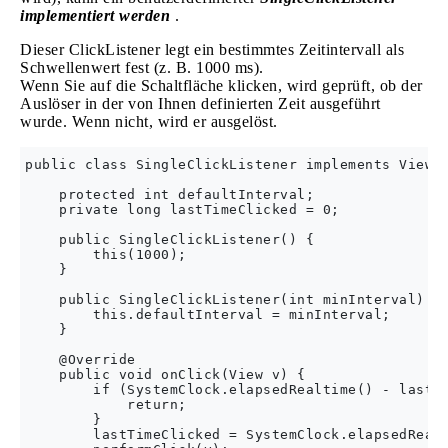
implementiert werden
.
Dieser ClickListener legt ein bestimmtes Zeitintervall als
Schwellenwert fest (z. B. 1000 ms).
Wenn Sie auf die Schaltfläche klicken, wird geprüft, ob der
Auslöser in der von Ihnen definierten Zeit ausgeführt
wurde. Wenn nicht, wird er ausgelöst.
public class SingleClickListener implements View.O
    protected int defaultInterval;

    private long lastTimeClicked = 0;

    public SingleClickListener() {

        this(1000);

    }

    public SingleClickListener(int minInterval) {

        this.defaultInterval = minInterval;

    }

    @Override

    public void onClick(View v) {

        if (SystemClock.elapsedRealtime() - lastTi
            return;

        }

        lastTimeClicked = SystemClock.elapsedRealt