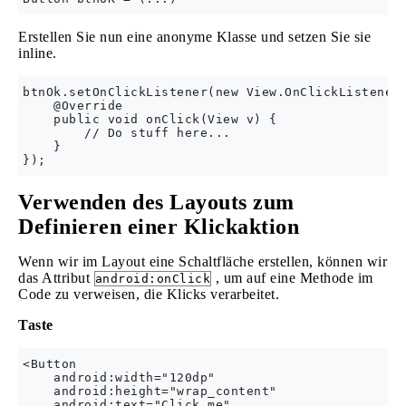
Erstellen Sie nun eine anonyme Klasse und setzen Sie sie
inline.
btnOk.setOnClickListener(new View.OnClickListener(
    @Override

    public void onClick(View v) {

        // Do stuff here...

    }

Verwenden des Layouts zum
Definieren einer Klickaktion
Wenn wir im Layout eine Schaltfläche erstellen, können wir
das Attribut
, um auf eine Methode im
android:onClick
Code zu verweisen, die Klicks verarbeitet.
Taste
<Button

    android:width="120dp"

    android:height="wrap_content"

    android:text="Click me"
