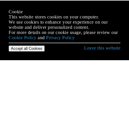
Cookie
This website stores cookies on your computer.
We use cookies to enhance your experience on our
website and deliver personalized content.
For more details on our cookie usage, please review our
Cookie Policy
and
Privacy Policy
Leave this website
Accept all Cookies
Erste Schritte mit Android
9-Patch-Bilder
Absicht
ACRA
ADB (Android Debug Bridge)
ADB Shell
AdMob
AIDL