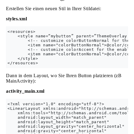
Erstellen Sie einen neuen Stil in Ihrer Stildatei:
styles.xml
<resources>

    <style name=“mybutton” parent=”ThemeOverlay.Ap
        <!-- customize colorButtonNormal for the d
        <item name="colorButtonNormal">@color/colo
        <!-- customize colorAccent for the enabled
        <item name="colorButtonNormal">@color/colo
    </style>

Dann in dem Layout, wo Sie Ihren Button platzieren (zB
MainActivity):
activity_main.xml
<?xml version="1.0" encoding="utf-8"?>

<LinearLayout xmlns:android="http://schemas.androi
    xmlns:tools="http://schemas.android.com/tools"
    android:layout_width="match_parent"

    android:layout_height="match_parent"

    android:layout_gravity="center_horizontal"

    android:gravity="center_horizontal"
