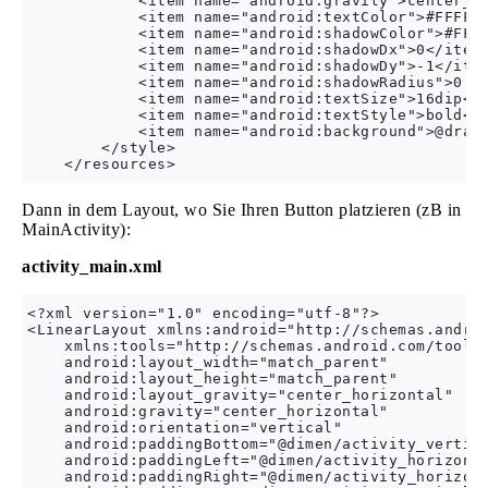
            <item name="android:gravity">center_ve
            <item name="android:textColor">#FFFFFF
            <item name="android:shadowColor">#FF00
            <item name="android:shadowDx">0</item>
            <item name="android:shadowDy">-1</item
            <item name="android:shadowRadius">0.2<
            <item name="android:textSize">16dip</i
            <item name="android:textStyle">bold</i
            <item name="android:background">@drawa
        </style>

Dann in dem Layout, wo Sie Ihren Button platzieren (zB in
MainActivity):
activity_main.xml
<?xml version="1.0" encoding="utf-8"?>

<LinearLayout xmlns:android="http://schemas.androi
    xmlns:tools="http://schemas.android.com/tools"
    android:layout_width="match_parent"

    android:layout_height="match_parent"

    android:layout_gravity="center_horizontal"

    android:gravity="center_horizontal"

    android:orientation="vertical"

    android:paddingBottom="@dimen/activity_vertica
    android:paddingLeft="@dimen/activity_horizonta
    android:paddingRight="@dimen/activity_horizont