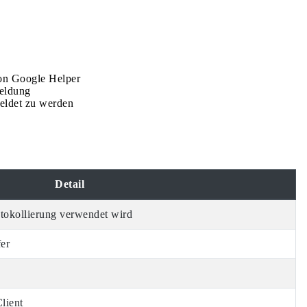
von Google Helper
meldung
eldet zu werden
Detail
otokollierung verwendet wird
fer
lient