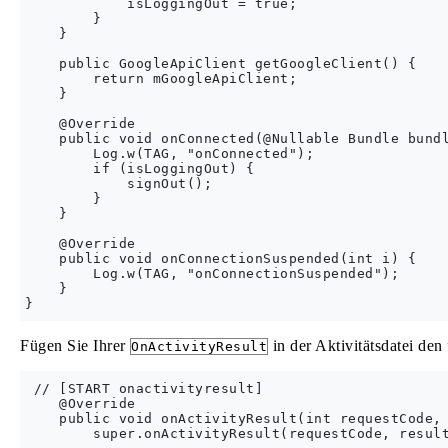
            isLoggingOut = true;

        }

    }

    public GoogleApiClient getGoogleClient() {

        return mGoogleApiClient;

    }

    @Override

    public void onConnected(@Nullable Bundle bundl
        Log.w(TAG, "onConnected");

        if (isLoggingOut) {

            signOut();

        }

    }

    @Override

    public void onConnectionSuspended(int i) {

        Log.w(TAG, "onConnectionSuspended");

    }

Fügen Sie Ihrer
in der Aktivitätsdatei de
OnActivityResult
 // [START onactivityresult]

    @Override

    public void onActivityResult(int requestCode, 
        super.onActivityResult(requestCode, result