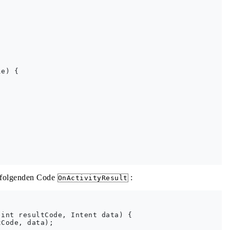
e) {

n folgenden Code
:
OnActivityResult
int resultCode, Intent data) {

Code, data);
