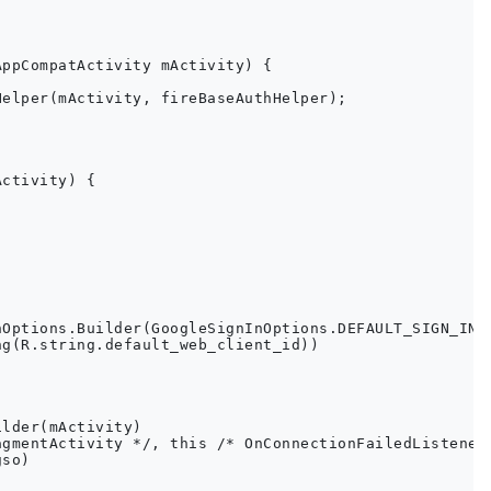
ppCompatActivity mActivity) {

elper(mActivity, fireBaseAuthHelper);

ctivity) {

Options.Builder(GoogleSignInOptions.DEFAULT_SIGN_IN)

g(R.string.default_web_client_id))

lder(mActivity)

gmentActivity */, this /* OnConnectionFailedListener 
so)
