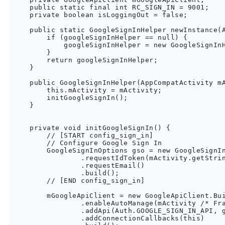
    public static final int RC_SIGN_IN = 9001;

    private boolean isLoggingOut = false;

    public static GoogleSignInHelper newInstance(A
        if (googleSignInHelper == null) {

            googleSignInHelper = new GoogleSignInH
        }

        return googleSignInHelper;

    }

    public GoogleSignInHelper(AppCompatActivity mA
        this.mActivity = mActivity;

        initGoogleSignIn();

    }

    private void initGoogleSignIn() {

        // [START config_sign_in]

        // Configure Google Sign In

        GoogleSignInOptions gso = new GoogleSignIn
                .requestIdToken(mActivity.getStrin
                .requestEmail()

                .build();

        // [END config_sign_in]

        mGoogleApiClient = new GoogleApiClient.Bui
                .enableAutoManage(mActivity /* Fra
                .addApi(Auth.GOOGLE_SIGN_IN_API, g
                .addConnectionCallbacks(this)
