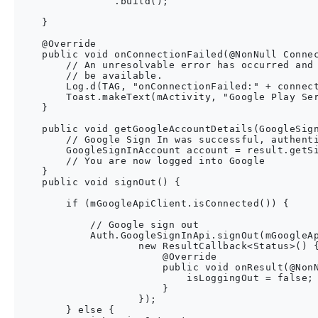
                .build();

    }

    @Override

    public void onConnectionFailed(@NonNull Connec
        // An unresolvable error has occurred and 
        // be available.

        Log.d(TAG, "onConnectionFailed:" + connect
        Toast.makeText(mActivity, "Google Play Ser
    }

    public void getGoogleAccountDetails(GoogleSign
        // Google Sign In was successful, authenti
        GoogleSignInAccount account = result.getSi
        // You are now logged into Google

    }

    public void signOut() {

        if (mGoogleApiClient.isConnected()) {

            // Google sign out

            Auth.GoogleSignInApi.signOut(mGoogleAp
                    new ResultCallback<Status>() {
                        @Override

                        public void onResult(@NonN
                            isLoggingOut = false;

                        }

                    });

        } else {
