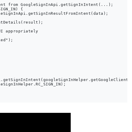
nt from GoogleSignInApi.getSignInIntent(...);

IGN_IN) {

eSignInApi.getSignInResultFromIntent(data);

tDetails(result);

I appropriately

ed");

.getSignInIntent(googleSignInHelper.getGoogleClient()
eSignInHelper.RC_SIGN_IN);

mentation