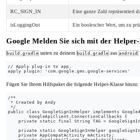
RC_SIGN_IN
Eine ganze Zahl repräsentiert d
isLoggingOut
Ein boolescher Wert, um zu prü
Google Melden Sie sich mit der Helper-
unten zu deinem
aus
build.gradle
build.gradle
android
// Apply plug-in to app.

Fügen Sie Ihrem Hilfspaket die folgende Helper-Klasse hinzu:
/**

 * Created by Andy

 */

public class GoogleSignInHelper implements GoogleA
        GoogleApiClient.ConnectionCallbacks {

    private static final String TAG = GoogleSignIn
    private static GoogleSignInHelper googleSignIn
    private AppCompatActivity mActivity;

    private GoogleApiClient mGoogleApiClient;
