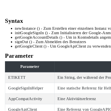
Syntax
newInstance () - Zum Erstellen einer einzelnen Instanz 
initGoogleSignIn () - Zum Initialisieren der Google-An
getGoogleAccountDetails () - Um in Kontodetails angem
signOut () - Zum Abmelden des Benutzers
getGoogleClient () - Um GoogleApiClient zu verwenden
Parameter
Parameter
ETIKETT
Ein String, der während der Pr
GoogleSignInHelper
Eine statische Referenz für Hel
AppCompatActivity
Eine Aktivitätsreferenz
GoogleApiClient
Eine Referenz von GoogleAPIC