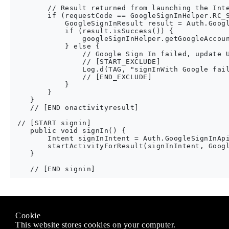
        // Result returned from launching the Inte
        if (requestCode == GoogleSignInHelper.RC_S
            GoogleSignInResult result = Auth.Googl
            if (result.isSuccess()) {

                googleSignInHelper.getGoogleAccoun
            } else {

                // Google Sign In failed, update U
                // [START_EXCLUDE]

                Log.d(TAG, "signInWith Google fail
                // [END_EXCLUDE]

            }

        }

    }

    // [END onactivityresult]

 // [START signin]

    public void signIn() {

        Intent signInIntent = Auth.GoogleSignInApi
        startActivityForResult(signInIntent, Googl
    }

Modified text is an extract of the original
Stack Overflow Docu
Cookie
Lizenziert unter
CC BY-SA 3.0
This website stores cookies on your computer.
Nicht angeschlossen an
Stack Overflow