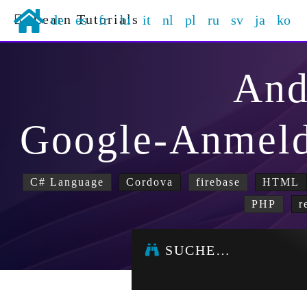
Learn Tutorials
de
es
fr
hi
it
nl
pl
ru
sv
ja
ko
And
Google-Anmeld
C# Language
Cordova
firebase
HTML
PHP
r
SUCHE…