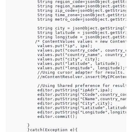
            String region_code=jsonObject.getStrin
            String region_name=jsonObject.getStrin
            String zip_code=jsonObject.getString("
            String time_zone=jsonObject.getString(
            String metro_code=jsonObject.getString
            String city = jsonObject.getString("ci
            String latitude = jsonObject.getString
            String longitude = jsonObject.getStrin
           /* ContentValues values = new ContentVa
            values.put("ip", ipa);

            values.put("country_code", country_cod
            values.put("country_name", country_nam
            values.put("city", city);

            values.put("latitude", latitude);

            values.put("longitude", longitude);*/

            //Using cursor adapter for results.

            //mContentResolver.insert(MyIPContentP
            //Using Shared preference for results.
            editor.putString("ipAdr",ipa);

            editor.putString("CCode",country_code)
            editor.putString("CName",country_name)
            editor.putString("City",city);

            editor.putString("Latitude",latitude);
            editor.putString("Longitude",longitude
            editor.commit();

        }

        }catch(Exception e){
