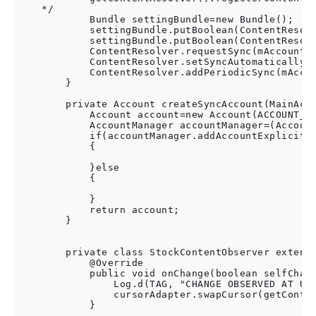
    */

            Bundle settingBundle=new Bundle();

            settingBundle.putBoolean(ContentResolv
            settingBundle.putBoolean(ContentResolv
            ContentResolver.requestSync(mAccount,A
            ContentResolver.setSyncAutomatically(m
            ContentResolver.addPeriodicSync(mAccou
        }

        private Account createSyncAccount(MainActi
            Account account=new Account(ACCOUNT_NA
            AccountManager accountManager=(Account
            if(accountManager.addAccountExplicitly
            {

            }else

            {

            }

            return account;

        }

        private class StockContentObserver extends
            @Override

            public void onChange(boolean selfChang
                Log.d(TAG, "CHANGE OBSERVED AT URI
                cursorAdapter.swapCursor(getConten
            }
