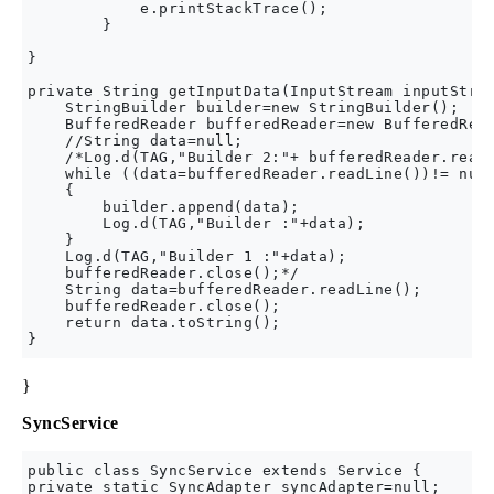
            e.printStackTrace();

        }

}

private String getInputData(InputStream inputStrea
    StringBuilder builder=new StringBuilder();

    BufferedReader bufferedReader=new BufferedRead
    //String data=null;

    /*Log.d(TAG,"Builder 2:"+ bufferedReader.readL
    while ((data=bufferedReader.readLine())!= null
    {

        builder.append(data);

        Log.d(TAG,"Builder :"+data);

    }

    Log.d(TAG,"Builder 1 :"+data);

    bufferedReader.close();*/

    String data=bufferedReader.readLine();

    bufferedReader.close();

    return data.toString();

}
SyncService
public class SyncService extends Service {

private static SyncAdapter syncAdapter=null;
