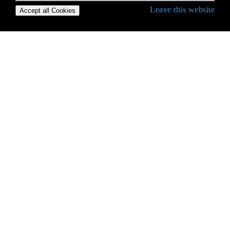
Leave this website
Accept all Cookies
Erste Schritte mit Android
9-Patch-Bilder
Absicht
ACRA
ADB (Android Debug Bridge)
ADB Shell
AdMob
AIDL
Aktivität
Aktivitätserkennung
AlarmManager
Alert-Dialoge verbessern