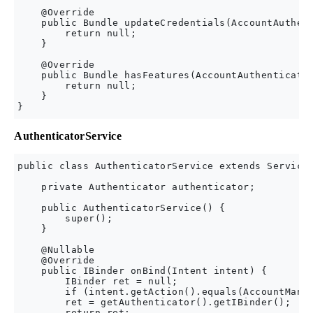
    @Override

    public Bundle updateCredentials(AccountAuthent
        return null;

    }

    @Override

    public Bundle hasFeatures(AccountAuthenticator
        return null;

    }

AuthenticatorService
public class AuthenticatorService extends Service 
    private Authenticator authenticator;

    public AuthenticatorService() {

        super();

    }

    @Nullable

    @Override

    public IBinder onBind(Intent intent) {

        IBinder ret = null;

        if (intent.getAction().equals(AccountManag
        ret = getAuthenticator().getIBinder();

        return ret;
