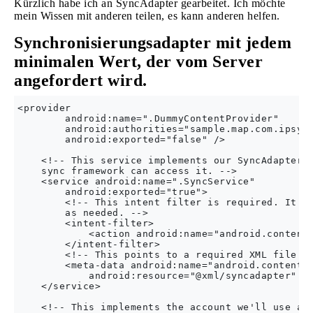
Kürzlich habe ich an SyncAdapter gearbeitet. Ich möchte
mein Wissen mit anderen teilen, es kann anderen helfen.
Synchronisierungsadapter mit jedem
minimalen Wert, der vom Server
angefordert wird.
<provider

        android:name=".DummyContentProvider"

        android:authorities="sample.map.com.ipsync
        android:exported="false" />

    <!-- This service implements our SyncAdapter. 
    sync framework can access it. -->

    <service android:name=".SyncService"

        android:exported="true">

        <!-- This intent filter is required. It al
        as needed. -->

        <intent-filter>

            <action android:name="android.content.
        </intent-filter>

        <!-- This points to a required XML file wh
        <meta-data android:name="android.content.S
            android:resource="@xml/syncadapter" />
    </service>

    <!-- This implements the account we'll use as 