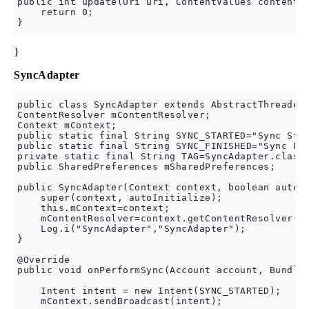
public int update(Uri uri, ContentValues contentVa
    return 0;

}
SyncAdapter
public class SyncAdapter extends AbstractThreadedS
ContentResolver mContentResolver;

Context mContext;

public static final String SYNC_STARTED="Sync Star
public static final String SYNC_FINISHED="Sync Fin
private static final String TAG=SyncAdapter.class.
public SharedPreferences mSharedPreferences;

public SyncAdapter(Context context, boolean autoIn
    super(context, autoInitialize);

    this.mContext=context;

    mContentResolver=context.getContentResolver();
    Log.i("SyncAdapter","SyncAdapter");

}

@Override

public void onPerformSync(Account account, Bundle 
    Intent intent = new Intent(SYNC_STARTED);

    mContext.sendBroadcast(intent);
