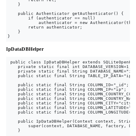
    }

    public Authenticator getAuthenticator() {

        if (authenticator == null)

            authenticator = new Authenticator(this
        return authenticator;

    }

IpDataDBHelper
 public class IpDataDBHelper extends SQLiteOpenHel
    private static final int DATABASE_VERSION=1;

    private static final String DATABASE_NAME="ip.
    public static final String TABLE_IP_DATA="ip";
    public static final String COLUMN_ID="_id";

    public static final String COLUMN_IP="ip";

    public static final String COLUMN_COUNTRY_CODE
    public static final String COLUMN_COUNTRY_NAME
    public static final String COLUMN_CITY="city";
    public static final String COLUMN_LATITUDE="la
    public static final String COLUMN_LONGITUDE="l
    public IpDataDBHelper(Context context, String 
        super(context, DATABASE_NAME, factory, DAT
    }
