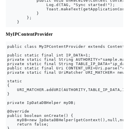
            public void onReceive(Context context,
                Log.d(TAG, "Sync started!");

                Toast.makeText(getApplicationConte
            }

        };

MyIPContentProvider
public class MyIPContentProvider extends ContentPr
public static final int IP_DATA=1;

private static final String AUTHORITY="sample.map.
private static final String TABLE_IP_DATA="ip_data
public static final Uri CONTENT_URI=Uri.parse("con
private static final UriMatcher URI_MATCHER= new U
static

{

    URI_MATCHER.addURI(AUTHORITY,TABLE_IP_DATA,IP_
}

private IpDataDBHelper myDB;

@Override

public boolean onCreate() {

    myDB=new IpDataDBHelper(getContext(),null,null
    return false;

}
