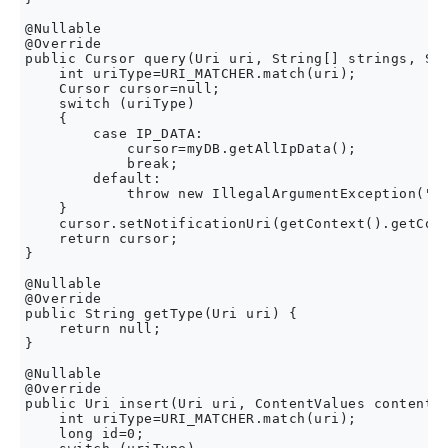
@Nullable

@Override

public Cursor query(Uri uri, String[] strings, Str
    int uriType=URI_MATCHER.match(uri);

    Cursor cursor=null;

    switch (uriType)

    {

        case IP_DATA:

            cursor=myDB.getAllIpData();

            break;

        default:

            throw new IllegalArgumentException("UN
    }

    cursor.setNotificationUri(getContext().getCont
    return cursor;

}

@Nullable

@Override

public String getType(Uri uri) {

    return null;

}

@Nullable

@Override

public Uri insert(Uri uri, ContentValues contentVa
    int uriType=URI_MATCHER.match(uri);

    long id=0;
