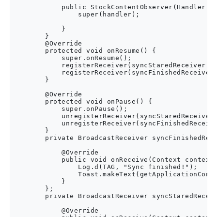
            public StockContentObserver(Handler ha
                super(handler);

            }

        }

        @Override

        protected void onResume() {

            super.onResume();

            registerReceiver(syncStaredReceiver, n
            registerReceiver(syncFinishedReceiver,
        }

        @Override

        protected void onPause() {

            super.onPause();

            unregisterReceiver(syncStaredReceiver)
            unregisterReceiver(syncFinishedReceive
        }

        private BroadcastReceiver syncFinishedRece
            @Override

            public void onReceive(Context context,
                Log.d(TAG, "Sync finished!");

                Toast.makeText(getApplicationConte
            }

        };

        private BroadcastReceiver syncStaredReceiv
            @Override
