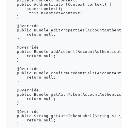
    private Context mContext;

    public Authenticator(Context context) {

        super(context);

         this.mContext=context;

    }

    @Override

    public Bundle editProperties(AccountAuthentica
        return null;

    }

    @Override

    public Bundle addAccount(AccountAuthenticatorR
        return null;

    }

    @Override

    public Bundle confirmCredentials(AccountAuthen
        return null;

    }

    @Override

    public Bundle getAuthToken(AccountAuthenticato
        return null;

    }

    @Override

    public String getAuthTokenLabel(String s) {

        return null;

    }
