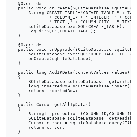
    @Override

    public void onCreate(SQLiteDatabase sqLiteData
        String CREATE_TABLE="CREATE TABLE " + TABL
                + COLUMN_IP + " INTEGER ," + COLUM
                " TEXT ," + COLUMN_CITY + " TEXT ,
        sqLiteDatabase.execSQL(CREATE_TABLE);

        Log.d("SQL",CREATE_TABLE);

    }

    @Override

    public void onUpgrade(SQLiteDatabase sqLiteDat
        sqLiteDatabase.execSQL("DROP TABLE IF EXIS
        onCreate(sqLiteDatabase);

    }

    public long AddIPData(ContentValues values)

    {

        SQLiteDatabase sqLiteDatabase =getWritable
        long insertedRow=sqLiteDatabase.insert(TAB
        return insertedRow;

    }

    public Cursor getAllIpData()

    {

        String[] projection={COLUMN_ID,COLUMN_IP,C
        SQLiteDatabase sqLiteDatabase =getReadable
        Cursor cursor = sqLiteDatabase.query(TABLE
        return cursor;

    }
