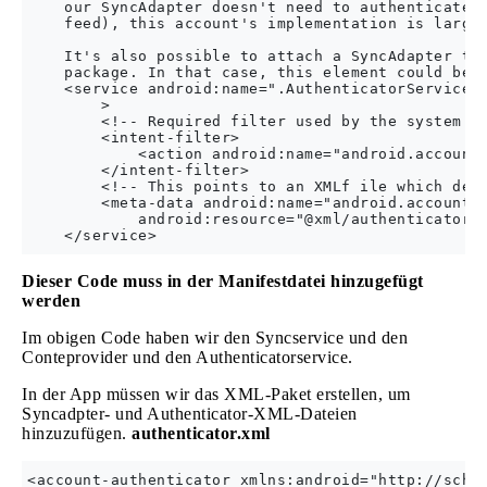
    our SyncAdapter doesn't need to authenticate t
    feed), this account's implementation is largel
    It's also possible to attach a SyncAdapter to 
    package. In that case, this element could be o
    <service android:name=".AuthenticatorService"

        >

        <!-- Required filter used by the system to
        <intent-filter>

            <action android:name="android.accounts
        </intent-filter>

        <!-- This points to an XMLf ile which desc
        <meta-data android:name="android.accounts.
            android:resource="@xml/authenticator" 
Dieser Code muss in der Manifestdatei hinzugefügt
werden
Im obigen Code haben wir den Syncservice und den
Conteprovider und den Authenticatorservice.
In der App müssen wir das XML-Paket erstellen, um
Syncadpter- und Authenticator-XML-Dateien
hinzuzufügen.
authenticator.xml
<account-authenticator xmlns:android="http://schem