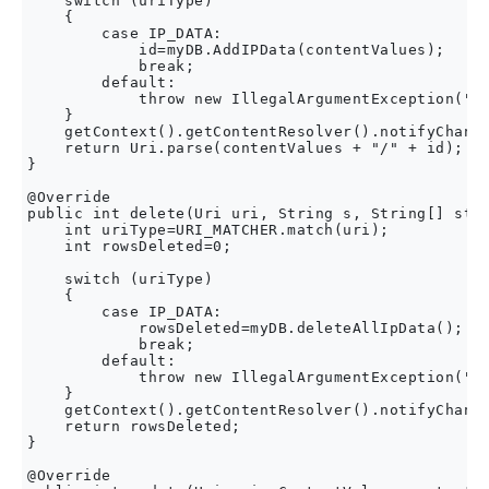
    switch (uriType)

    {

        case IP_DATA:

            id=myDB.AddIPData(contentValues);

            break;

        default:

            throw new IllegalArgumentException("UN
    }

    getContext().getContentResolver().notifyChange
    return Uri.parse(contentValues + "/" + id);

}

@Override

public int delete(Uri uri, String s, String[] stri
    int uriType=URI_MATCHER.match(uri);

    int rowsDeleted=0;

    switch (uriType)

    {

        case IP_DATA:

            rowsDeleted=myDB.deleteAllIpData();

            break;

        default:

            throw new IllegalArgumentException("UN
    }

    getContext().getContentResolver().notifyChange
    return rowsDeleted;

}

@Override
