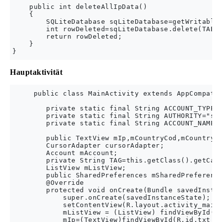
    public int deleteAllIpData()

    {

        SQLiteDatabase sqLiteDatabase=getWritableD
        int rowDeleted=sqLiteDatabase.delete(TABLE
        return rowDeleted;

    }

Hauptaktivität
     public class MainActivity extends AppCompatAc
        private static final String ACCOUNT_TYPE="
        private static final String AUTHORITY="sam
        private static final String ACCOUNT_NAME="
        public TextView mIp,mCountryCod,mCountryNa
        CursorAdapter cursorAdapter;

        Account mAccount;

        private String TAG=this.getClass().getCano
        ListView mListView;

        public SharedPreferences mSharedPreference
        @Override

        protected void onCreate(Bundle savedInstan
            super.onCreate(savedInstanceState);

            setContentView(R.layout.activity_main)
            mListView = (ListView) findViewById(R.
            mIp=(TextView)findViewById(R.id.txt_ip