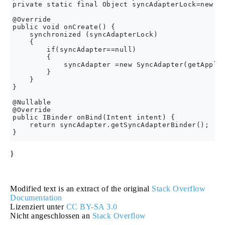
private static final Object syncAdapterLock=new Ob
@Override

public void onCreate() {

    synchronized (syncAdapterLock)

    {

        if(syncAdapter==null)

        {

            syncAdapter =new SyncAdapter(getApplic
        }

    }

}

@Nullable

@Override

public IBinder onBind(Intent intent) {

    return syncAdapter.getSyncAdapterBinder();

}
Modified text is an extract of the original
Stack Overflow
Documentation
Lizenziert unter
CC BY-SA 3.0
Nicht angeschlossen an
Stack Overflow