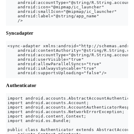
    android:accountType="@string/R.String.accountT
    android:icon="@mipmap/ic_launcher"

    android:smallIcon="@mipmap/ic_launcher"

    android:label="@string/app_name"

Syncadapter
<sync-adapter xmlns:android="http://schemas.androi
    android:contentAuthority="@string/R.String.con
    android:accountType="@string/R.String.accountT
    android:userVisible="true"

    android:allowParallelSyncs="true"

    android:isAlwaysSyncable="true"

Authenticator
import android.accounts.AbstractAccountAuthenticat
import android.accounts.Account;

import android.accounts.AccountAuthenticatorRespon
import android.accounts.NetworkErrorException;

import android.content.Context;

import android.os.Bundle;

public class Authenticator extends AbstractAccount