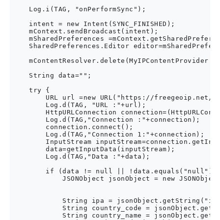
    Log.i(TAG, "onPerformSync");

    intent = new Intent(SYNC_FINISHED);

    mContext.sendBroadcast(intent);

    mSharedPreferences =mContext.getSharedPreferen
    SharedPreferences.Editor editor=mSharedPrefere
    mContentResolver.delete(MyIPContentProvider.CO
    String data="";

    try {

        URL url =new URL("https://freegeoip.net/js
        Log.d(TAG, "URL :"+url);

        HttpURLConnection connection=(HttpURLConne
        Log.d(TAG,"Connection :"+connection);

        connection.connect();

        Log.d(TAG,"Connection 1:"+connection);

        InputStream inputStream=connection.getInpu
        data=getInputData(inputStream);

        Log.d(TAG,"Data :"+data);

        if (data != null || !data.equals("null")) 
            JSONObject jsonObject = new JSONObject
            String ipa = jsonObject.getString("ip"
            String country_code = jsonObject.getSt
            String country_name = jsonObject.getSt