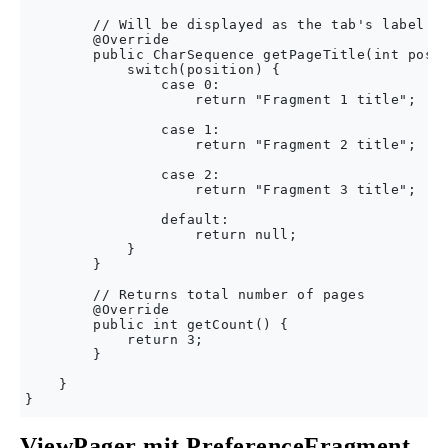
        // Will be displayed as the tab's label

        @Override

        public CharSequence getPageTitle(int posit
            switch(position) {

                case 0:

                    return "Fragment 1 title";

                case 1:

                    return "Fragment 2 title";

                case 2:

                    return "Fragment 3 title";

                default:

                    return null;

            }

        }

        // Returns total number of pages 

        @Override

        public int getCount() {

            return 3;

        }

    }

ViewPager mit PreferenceFragment