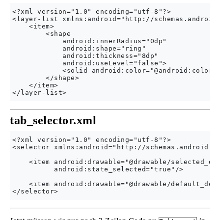
<?xml version="1.0" encoding="utf-8"?>

<layer-list xmlns:android="http://schemas.android.
    <item>

        <shape

            android:innerRadius="0dp"

            android:shape="ring"

            android:thickness="8dp"

            android:useLevel="false">

            <solid android:color="@android:color/d
        </shape>    

    </item>

tab_selector.xml
<?xml version="1.0" encoding="utf-8"?>

<selector xmlns:android="http://schemas.android.co
    <item android:drawable="@drawable/selected_dot
          android:state_selected="true"/>

    <item android:drawable="@drawable/default_dot"