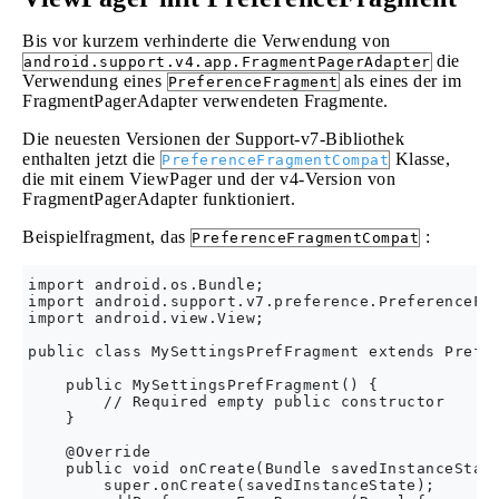
Bis vor kurzem verhinderte die Verwendung von
die
android.support.v4.app.FragmentPagerAdapter
Verwendung eines
als eines der im
PreferenceFragment
FragmentPagerAdapter verwendeten Fragmente.
Die neuesten Versionen der Support-v7-Bibliothek
enthalten jetzt die
Klasse,
PreferenceFragmentCompat
die mit einem ViewPager und der v4-Version von
FragmentPagerAdapter funktioniert.
Beispielfragment, das
:
PreferenceFragmentCompat
import android.os.Bundle; 

import android.support.v7.preference.PreferenceFra
import android.view.View; 

public class MySettingsPrefFragment extends Prefer
    public MySettingsPrefFragment() { 

        // Required empty public constructor 

    } 

    @Override 

    public void onCreate(Bundle savedInstanceState
        super.onCreate(savedInstanceState); 
