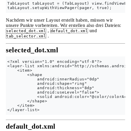
TabLayout tabLayout = (TabLayout) view.findViewByI
Nachdem wir unser Layout erstellt haben, müssen wir
unsere Punkte vorbereiten. Wir erstellen also drei Dateien:
,
und
selected_dot.xml
default_dot.xml
.
tab_selector.xml
selected_dot.xml
<?xml version="1.0" encoding="utf-8"?>

<layer-list xmlns:android="http://schemas.android.
    <item>

        <shape

            android:innerRadius="0dp"

            android:shape="ring"

            android:thickness="8dp"

            android:useLevel="false">

            <solid android:color="@color/colorAcce
        </shape>    

    </item>

default_dot.xml