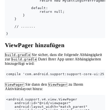
                return new MySettingsPrefFragment(
            default:

                return null;

        }

    }

    // .......

ViewPager hinzufügen
Sie sicher, dass die folgende Abhängigkeit
build.gradle
zur
Datei Ihrer App unter Abhängigkeiten
build.gradle
hinzugefügt wird:
Sie dann den
zu Ihrem
ViewPager
ViewPager
Aktivitätslayout hinzu:
<android.support.v4.view.ViewPager

    android:id="@+id/viewpager"

    android:layout_width="match_parent"
