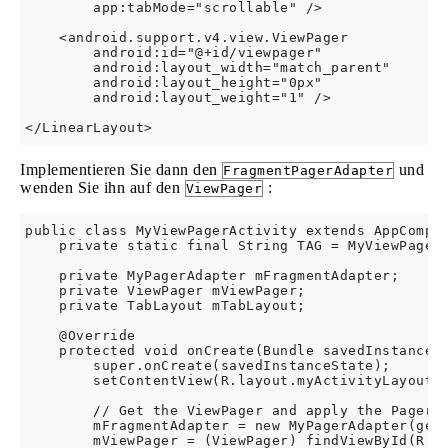
        app:tabMode="scrollable" />

    <android.support.v4.view.ViewPager

        android:id="@+id/viewpager"

        android:layout_width="match_parent"

        android:layout_height="0px"

        android:layout_weight="1" />

Implementieren Sie dann den
und
FragmentPagerAdapter
wenden Sie ihn auf den
:
ViewPager
public class MyViewPagerActivity extends AppCompat
    private static final String TAG = MyViewPagerA
    private MyPagerAdapter mFragmentAdapter;

    private ViewPager mViewPager;

    private TabLayout mTabLayout;

    @Override

    protected void onCreate(Bundle savedInstanceSt
        super.onCreate(savedInstanceState);    

        setContentView(R.layout.myActivityLayout);
        // Get the ViewPager and apply the PagerAd
        mFragmentAdapter = new MyPagerAdapter(getS
        mViewPager = (ViewPager) findViewById(R.id