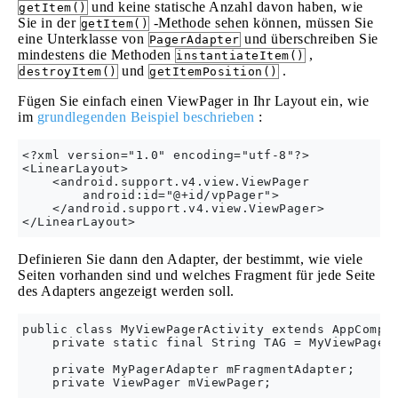
und keine statische Anzahl davon haben, wie
getItem()
Sie in der
-Methode sehen können, müssen Sie
getItem()
eine Unterklasse von
und überschreiben Sie
PagerAdapter
mindestens die Methoden
,
instantiateItem()
und
.
destroyItem()
getItemPosition()
Fügen Sie einfach einen ViewPager in Ihr Layout ein, wie
im
grundlegenden Beispiel beschrieben
:
<?xml version="1.0" encoding="utf-8"?>

<LinearLayout> 

    <android.support.v4.view.ViewPager

        android:id="@+id/vpPager"> 

    </android.support.v4.view.ViewPager>

Definieren Sie dann den Adapter, der bestimmt, wie viele
Seiten vorhanden sind und welches Fragment für jede Seite
des Adapters angezeigt werden soll.
public class MyViewPagerActivity extends AppCompat
    private static final String TAG = MyViewPagerA
    private MyPagerAdapter mFragmentAdapter;

    private ViewPager mViewPager;
