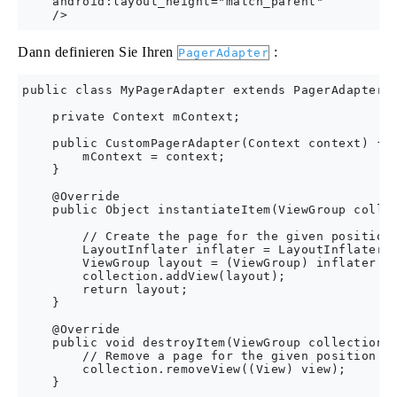
    android:layout_height="match_parent"

Dann definieren Sie Ihren
:
PagerAdapter
public class MyPagerAdapter extends PagerAdapter {
    private Context mContext;

    public CustomPagerAdapter(Context context) {

        mContext = context;

    }

    @Override

    public Object instantiateItem(ViewGroup collec
        // Create the page for the given position.
        LayoutInflater inflater = LayoutInflater.f
        ViewGroup layout = (ViewGroup) inflater.in
        collection.addView(layout);

        return layout;

    }

    @Override

    public void destroyItem(ViewGroup collection, 
        // Remove a page for the given position. F
        collection.removeView((View) view);

    }
