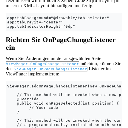
Jetzt müssen wir nur noch 3 Zeilen Code zu
in
TabLayout
unserem XML-Layout hinzufügen und fertig.
app:tabBackground="@drawable/tab_selector"

app:tabGravity="center"

Richten Sie OnPageChangeListener
ein
Wenn Sie Änderungen an der ausgewählten Seite
möchten, können Sie
ViewPager.OnPageChangeListener
den
Listener im
ViewPager.OnPageChangeListener
ViewPager implementieren:
viewPager.addOnPageChangeListener(new OnPageChange
    // This method will be invoked when a new page
    @Override

    public void onPageSelected(int position) {

         // Your code

    }

    // This method will be invoked when the curren
    // a programmatically initiated smooth scroll 