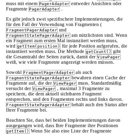
muss mit einem
entweder Ansichten oder
PagerAdapter
Fragmente
.
PagerAdapter
Es gibt jedoch zwei spezifischere Implementierungen, die
für den Fall der Verwendung von Fragmenten (
und
FragmentPagerAdapter
am nützlichsten sind. Wenn
FragmentStatePagerAdapter
ein Fragment zum ersten Mal instanziiert werden muss,
wird
für jede Position aufgerufen, die
getItem(position)
instantiiert werden muss. Die Methode
gibt
getCount()
die Gesamtzahl der Seiten zurück, damit der
ViewPager
weiß, wie viele Fragmente angezeigt werden müssen.
Sowohl
als auch
FragmentPagerAdapter
bewahren einen Cache der
FragmentStatePagerAdapter
Fragmente auf, die der
muss. Standardmäßig
ViewPager
versucht der
, maximal 3 Fragmente zu
ViewPager
speichern, die dem aktuell sichtbaren Fragment
entsprechen, und den Fragmenten rechts und links davon.
behält auch den Status aller
FragmentStatePagerAdapter
Ihrer Fragmente bei.
Beachten Sie, dass bei beiden Implementierungen davon
ausgegangen wird, dass Ihre Fragmente ihre Positionen
Wenn Sie also eine Liste der Fragmente
getItem()