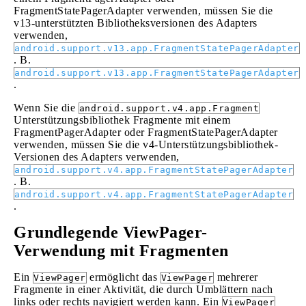
FragmentStatePagerAdapter verwenden, müssen Sie die
v13-unterstützten Bibliotheksversionen des Adapters
verwenden,
android.support.v13.app.FragmentStatePagerAdapter
. B.
android.support.v13.app.FragmentStatePagerAdapter
.
Wenn Sie die
android.support.v4.app.Fragment
Unterstützungsbibliothek Fragmente mit einem
FragmentPagerAdapter oder FragmentStatePagerAdapter
verwenden, müssen Sie die v4-Unterstützungsbibliothek-
Versionen des Adapters verwenden,
android.support.v4.app.FragmentStatePagerAdapter
. B.
android.support.v4.app.FragmentStatePagerAdapter
.
Grundlegende ViewPager-
Verwendung mit Fragmenten
Ein
ermöglicht das
mehrerer
ViewPager
ViewPager
Fragmente in einer Aktivität, die durch Umblättern nach
links oder rechts navigiert werden kann. Ein
ViewPager