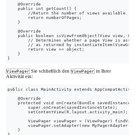
    @Override

    public int getCount() {

        //Return the number of views available.

        return numberOfPages;

    }

    @Override

    public boolean isViewFromObject(View view, Obj
        // Determines whether a page View is assoc
        // as returned by instantiateItem(ViewGrou
        return view == object;

    }    

Sie schließlich den
in Ihrer
ViewPager
ViewPager
Aktivität ein:
public class MainActivity extends AppCompatActivit
    @Override

    protected void onCreate(Bundle savedInstanceSt
        super.onCreate(savedInstanceState);

        setContentView(R.layout.activity_main);

        ViewPager viewPager = (ViewPager) findView
        viewPager.setAdapter(new MyPagerAdapter(th
    }
