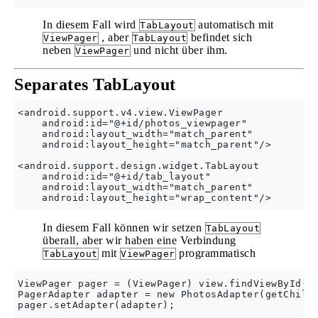
In diesem Fall wird
automatisch mit
TabLayout
, aber
befindet sich
ViewPager
TabLayout
neben
und nicht über ihm.
ViewPager
Separates
TabLayout
<android.support.v4.view.ViewPager

    android:id="@+id/photos_viewpager"

    android:layout_width="match_parent"

    android:layout_height="match_parent"/>

<android.support.design.widget.TabLayout

    android:id="@+id/tab_layout"

    android:layout_width="match_parent"

In diesem Fall können wir setzen
TabLayout
überall, aber wir haben eine Verbindung
mit
programmatisch
TabLayout
ViewPager
ViewPager pager = (ViewPager) view.findViewById(R.
PagerAdapter adapter = new PhotosAdapter(getChildF
pager.setAdapter(adapter);
