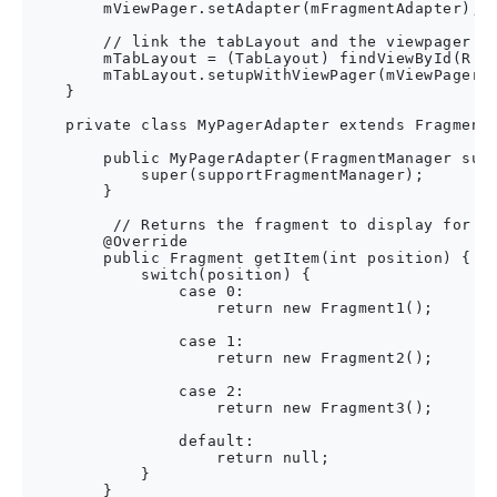
        mViewPager.setAdapter(mFragmentAdapter);

        // link the tabLayout and the viewpager to
        mTabLayout = (TabLayout) findViewById(R.id
        mTabLayout.setupWithViewPager(mViewPager);
    }

    private class MyPagerAdapter extends FragmentP
        public MyPagerAdapter(FragmentManager supp
            super(supportFragmentManager);

        }

         // Returns the fragment to display for th
        @Override

        public Fragment getItem(int position) {

            switch(position) {

                case 0:

                    return new Fragment1();

                case 1:

                    return new Fragment2();

                case 2:

                    return new Fragment3();

                default:

                    return null;

            }

        }
