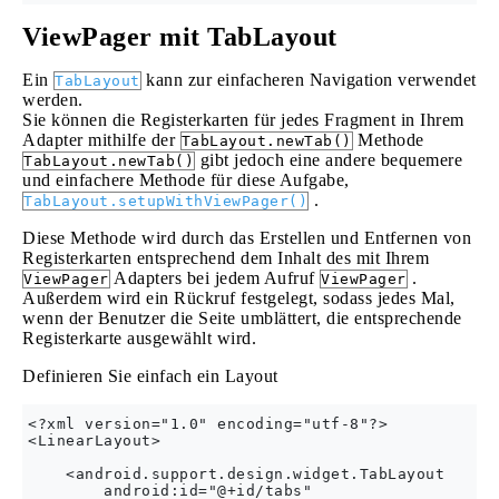
ViewPager mit TabLayout
Ein
kann zur einfacheren Navigation verwendet
TabLayout
werden.
Sie können die Registerkarten für jedes Fragment in Ihrem
Adapter mithilfe der
Methode
TabLayout.newTab()
gibt jedoch eine andere bequemere
TabLayout.newTab()
und einfachere Methode für diese Aufgabe,
.
TabLayout.setupWithViewPager()
Diese Methode wird durch das Erstellen und Entfernen von
Registerkarten entsprechend dem Inhalt des mit Ihrem
Adapters bei jedem Aufruf
.
ViewPager
ViewPager
Außerdem wird ein Rückruf festgelegt, sodass jedes Mal,
wenn der Benutzer die Seite umblättert, die entsprechende
Registerkarte ausgewählt wird.
Definieren Sie einfach ein Layout
<?xml version="1.0" encoding="utf-8"?>

<LinearLayout>

    <android.support.design.widget.TabLayout

        android:id="@+id/tabs"
