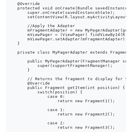
    @Override

    protected void onCreate(Bundle savedInstanceSt
        super.onCreate(savedInstanceState);    

        setContentView(R.layout.myActivityLayout);
        //Apply the Adapter

        mFragmentAdapter = new MyPagerAdapter(getS
        mViewPager = (ViewPager) findViewById(R.id
        mViewPager.setAdapter(mFragmentAdapter);

    }

    private class MyPagerAdapter extends FragmentP
        public MyPagerAdapter(FragmentManager supp
            super(supportFragmentManager);

        }

        // Returns the fragment to display for tha
        @Override

        public Fragment getItem(int position) {

            switch(position) {

                case 0:

                    return new Fragment1();

                case 1:

                    return new Fragment2();

                case 2:

                    return new Fragment3();
