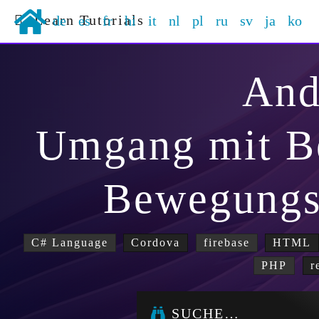
Learn Tutorials
de
es
fr
hi
it
nl
pl
ru
sv
ja
ko
And
Umgang mit B
Bewegungs
C# Language
Cordova
firebase
HTML
PHP
r
SUCHE…