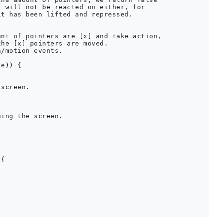
 will not be reacted on either, for

t has been lifted and repressed.

nt of pointers are [x] and take action,

he [x] pointers are moved.

/motion events.

e)) {

screen.

ing the screen.

{


