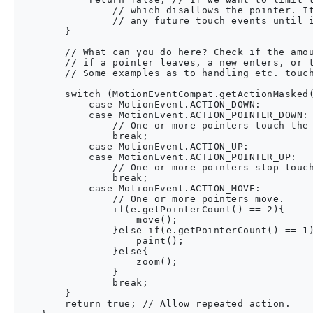
                // which disallows the pointer. It
                // any future touch events until i
        }

        // What can you do here? Check if the amou
        // if a pointer leaves, a new enters, or t
        // Some examples as to handling etc. touch
        switch (MotionEventCompat.getActionMasked(
            case MotionEvent.ACTION_DOWN:

            case MotionEvent.ACTION_POINTER_DOWN:

                // One or more pointers touch the 
                break;

            case MotionEvent.ACTION_UP:

            case MotionEvent.ACTION_POINTER_UP:

                // One or more pointers stop touch
                break;

            case MotionEvent.ACTION_MOVE:

                // One or more pointers move.

                if(e.getPointerCount() == 2){

                    move();

                }else if(e.getPointerCount() == 1)
                    paint();

                }else{

                    zoom();

                }

                break;

        }

        return true; // Allow repeated action.    