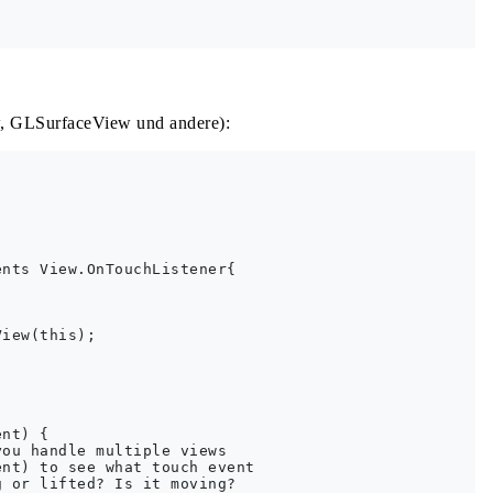
w, GLSurfaceView und andere):
nts View.OnTouchListener{

iew(this);

nt) {

ou handle multiple views

nt) to see what touch event

 or lifted? Is it moving?
