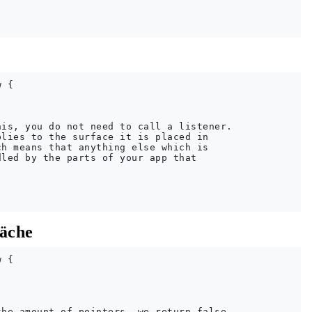
 {

is, you do not need to call a listener.

lies to the surface it is placed in 

h means that anything else which is 

led by the parts of your app that

läche
 {

he amount of pointers, we return false
