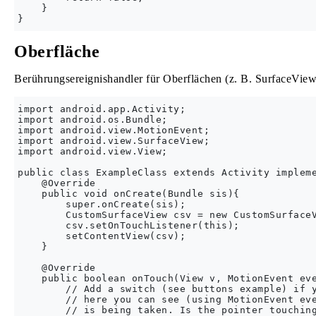
    }

Oberfläche
Berührungsereignishandler für Oberflächen (z. B. SurfaceVie
import android.app.Activity;

import android.os.Bundle;

import android.view.MotionEvent;

import android.view.SurfaceView;

import android.view.View;

public class ExampleClass extends Activity impleme
    @Override

    public void onCreate(Bundle sis){

        super.onCreate(sis);

        CustomSurfaceView csv = new CustomSurfaceV
        csv.setOnTouchListener(this);

        setContentView(csv);

    }

    @Override

    public boolean onTouch(View v, MotionEvent eve
        // Add a switch (see buttons example) if y
        // here you can see (using MotionEvent eve
        // is being taken. Is the pointer touching