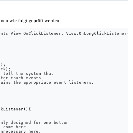
nen wie folgt geprüft werden:
nts View.OnClickListener, View.OnLongClickListener{

);

ck);

 tell the system that

for touch events.

ains the appropriate event listeners.

kListener(){

nly designed for one button.

 come here.

nnecessary here.
