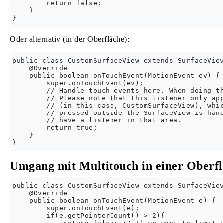
        return false;

    }

Oder alternativ (in der Oberfläche):
public class CustomSurfaceView extends SurfaceView
    @Override

    public boolean onTouchEvent(MotionEvent ev) {

        super.onTouchEvent(ev);

        // Handle touch events here. When doing th
        // Please note that this listener only app
        // (in this case, CustomSurfaceView), whic
        // pressed outside the SurfaceView is hand
        // have a listener in that area.

        return true;

    }

Umgang mit Multitouch in einer Oberf
public class CustomSurfaceView extends SurfaceView
    @Override

    public boolean onTouchEvent(MotionEvent e) {

        super.onTouchEvent(e);

        if(e.getPointerCount() > 2){

            return false; // If we want to limit t