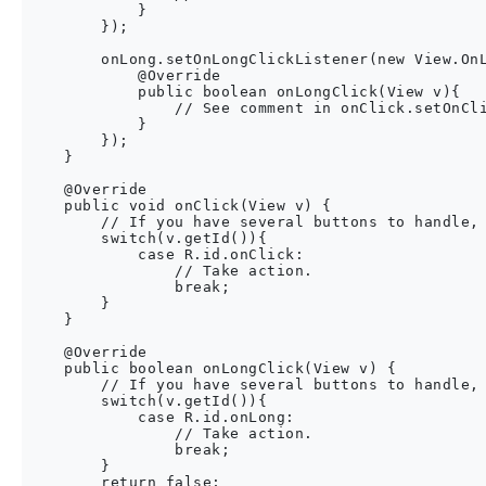
            }

        });

        onLong.setOnLongClickListener(new View.OnL
            @Override

            public boolean onLongClick(View v){

                // See comment in onClick.setOnCli
            }

        });

    }

    @Override

    public void onClick(View v) {

        // If you have several buttons to handle, 
        switch(v.getId()){

            case R.id.onClick:

                // Take action.

                break;

        }

    }

    @Override

    public boolean onLongClick(View v) {

        // If you have several buttons to handle, 
        switch(v.getId()){

            case R.id.onLong:

                // Take action.

                break;

        }

        return false;
