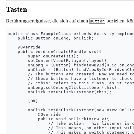
Tasten
Berührungsereignisse, die sich auf einen
beziehen, kön
Button
public class ExampleClass extends Activity impleme
    public Button onLong, onClick;

    @Override

    public void onCreate(Bundle sis){

        super.onCreate(sis);

        setContentView(R.layout.layout);

        onLong = (Button) findViewById(R.id.onLong
        onClick = (Button) findViewById(R.id.onCli
        // The buttons are created. Now we need to
        // these buttons have a listener to check 
        // "this" refers to this class, as it cont
        onLong.setOnLongClickListener(this);

        onClick.setOnClickListener(this);

        [OR]

        onClick.setOnClickListener(new View.OnClic
            @Override

            public void onClick(View v){

                // Take action. This listener is o
                // This means, no other input will
                // This makes a switch statement u