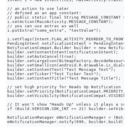
// an action to use later

// defined as an app constant:

// public static final String MESSAGE_CONSTANT = "
i.setAction(MainActivity.MESSAGE_CONSTANT);

// you can use extras as well

i.putExtra("some_extra", "testValue");

i.setFlags(Intent.FLAG_ACTIVITY_REORDER_TO_FRONT |
PendingIntent notificationIntent = PendingIntent.g
NotificationCompat.Builder builder = new Notificat
builder.setContentIntent(notificationIntent);

builder.setAutoCancel(true);

builder.setLargeIcon(BitmapFactory.decodeResource(
builder.setSmallIcon(android.R.drawable.ic_dialog_
builder.setContentText("Test Message Text");

builder.setTicker("Test Ticker Text");

builder.setContentTitle("Test Message Title");

// set high priority for Heads Up Notification

builder.setPriority(NotificationCompat.PRIORITY_HI
builder.setVisibility(NotificationCompat.VISIBILIT
// It won't show "Heads Up" unless it plays a soun
if (Build.VERSION.SDK_INT >= 21) builder.setVibrat
NotificationManager mNotificationManager = (Notifi