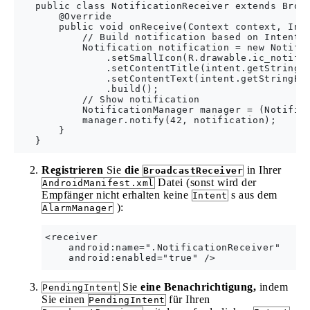
   public class NotificationReceiver extends Broad
       @Override

       public void onReceive(Context context, Inte
           // Build notification based on Intent

           Notification notification = new Notific
               .setSmallIcon(R.drawable.ic_notific
               .setContentTitle(intent.getStringEx
               .setContentText(intent.getStringExt
               .build();

           // Show notification

           NotificationManager manager = (Notifica
           manager.notify(42, notification);

       }

Registrieren
Sie
die
in Ihrer
BroadcastReceiver
Datei (sonst wird der
AndroidManifest.xml
Empfänger nicht erhalten keine
s aus dem
Intent
):
AlarmManager
<receiver

    android:name=".NotificationReceiver"

Sie
eine Benachrichtigung,
indem
PendingIntent
Sie einen
für Ihren
PendingIntent