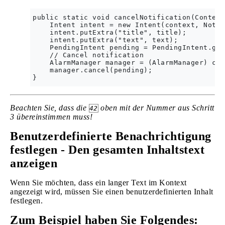
public static void cancelNotification(Context
    Intent intent = new Intent(context, Notif
    intent.putExtra("title", title);

    intent.putExtra("text", text);

    PendingIntent pending = PendingIntent.get
    // Cancel notification

    AlarmManager manager = (AlarmManager) con
    manager.cancel(pending);

Beachten Sie, dass die
oben mit der Nummer aus Schritt
42
3 übereinstimmen muss!
Benutzerdefinierte Benachrichtigung
festlegen - Den gesamten Inhaltstext
anzeigen
Wenn Sie möchten, dass ein langer Text im Kontext
angezeigt wird, müssen Sie einen benutzerdefinierten Inhalt
festlegen.
Zum Beispiel haben Sie Folgendes: