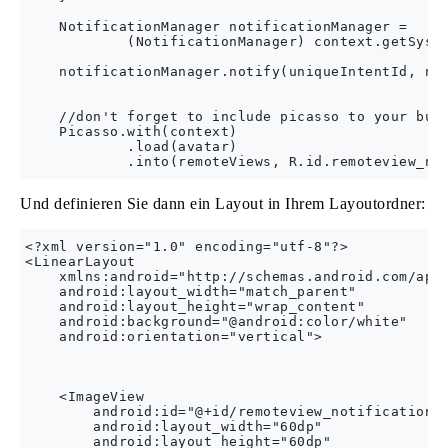
    NotificationManager notificationManager =

            (NotificationManager) context.getSyste
    notificationManager.notify(uniqueIntentId, not
    //don't forget to include picasso to your buil
    Picasso.with(context)

            .load(avatar)

Und definieren Sie dann ein Layout in Ihrem Layoutordner:
<?xml version="1.0" encoding="utf-8"?>

<LinearLayout

    xmlns:android="http://schemas.android.com/apk/
    android:layout_width="match_parent"

    android:layout_height="wrap_content"

    android:background="@android:color/white"

    android:orientation="vertical">

    <ImageView

        android:id="@+id/remoteview_notification_i
        android:layout_width="60dp"

        android:layout_height="60dp"
