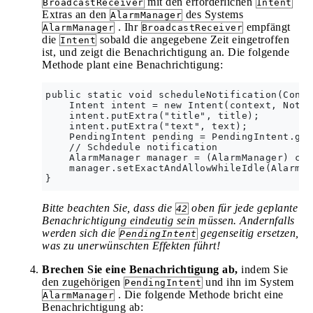
mit den erforderlichen
BroadcastReceiver
Intent
Extras an den
des Systems
AlarmManager
. Ihr
empfängt
AlarmManager
BroadcastReceiver
die
sobald die angegebene Zeit eingetroffen
Intent
ist, und zeigt die Benachrichtigung an. Die folgende
Methode plant eine Benachrichtigung:
public static void scheduleNotification(Conte
    Intent intent = new Intent(context, Notif
    intent.putExtra("title", title);

    intent.putExtra("text", text);

    PendingIntent pending = PendingIntent.get
    // Schdedule notification

    AlarmManager manager = (AlarmManager) con
    manager.setExactAndAllowWhileIdle(AlarmMa
Bitte beachten Sie, dass die
oben für jede geplante
42
Benachrichtigung eindeutig sein müssen. Andernfalls
werden sich die
gegenseitig ersetzen,
PendingIntent
was zu unerwünschten Effekten führt!
Brechen Sie eine Benachrichtigung ab,
indem Sie
den zugehörigen
und ihn im System
PendingIntent
. Die folgende Methode bricht eine
AlarmManager
Benachrichtigung ab: