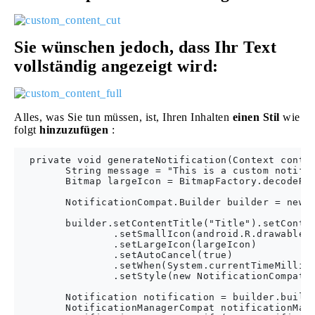
Sie wünschen jedoch, dass Ihr Text
vollständig angezeigt wird:
Alles, was Sie tun müssen, ist, Ihren Inhalten
einen Stil
wie
folgt
hinzuzufügen
:
  private void generateNotification(Context contex
        String message = "This is a custom notific
        Bitmap largeIcon = BitmapFactory.decodeRes
        NotificationCompat.Builder builder = new N
        builder.setContentTitle("Title").setConten
                .setSmallIcon(android.R.drawable.i
                .setLargeIcon(largeIcon)

                .setAutoCancel(true)

                .setWhen(System.currentTimeMillis(
                .setStyle(new NotificationCompat.B
        Notification notification = builder.build(
        NotificationManagerCompat notificationMana