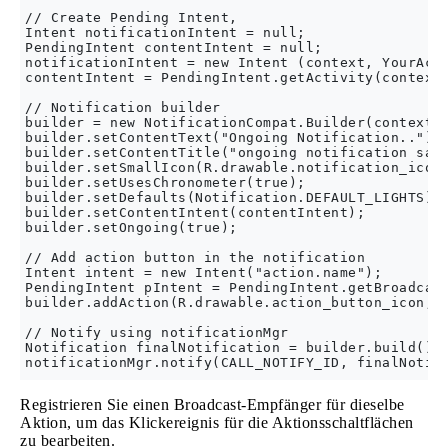
// Create Pending Intent,

Intent notificationIntent = null;

PendingIntent contentIntent = null;            

notificationIntent = new Intent (context, YourActi
contentIntent = PendingIntent.getActivity(context,
// Notification builder 

builder = new NotificationCompat.Builder(context);
builder.setContentText("Ongoing Notification..");

builder.setContentTitle("ongoing notification samp
builder.setSmallIcon(R.drawable.notification_icon)
builder.setUsesChronometer(true);

builder.setDefaults(Notification.DEFAULT_LIGHTS);

builder.setContentIntent(contentIntent);

builder.setOngoing(true);

// Add action button in the notification 

Intent intent = new Intent("action.name");

PendingIntent pIntent = PendingIntent.getBroadcast
builder.addAction(R.drawable.action_button_icon, "
// Notify using notificationMgr

Notification finalNotification = builder.build();

Registrieren Sie einen Broadcast-Empfänger für dieselbe
Aktion, um das Klickereignis für die Aktionsschaltflächen
zu bearbeiten.