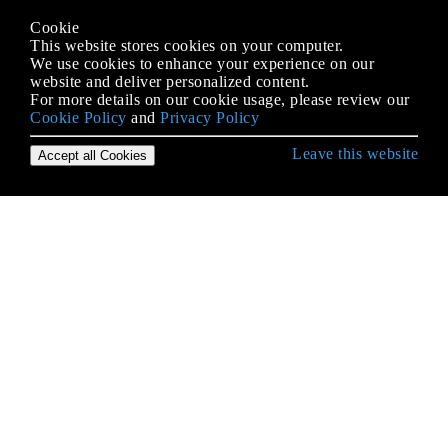
Cookie
This website stores cookies on your computer.
We use cookies to enhance your experience on our
website and deliver personalized content.
For more details on our cookie usage, please review our
Cookie Policy
and
Privacy Policy
Leave this website
Accept all Cookies
Erste Schritte mit Android
9-Patch-Bilder
Absicht
ACRA
ADB (Android Debug Bridge)
ADB Shell
AdMob
AIDL