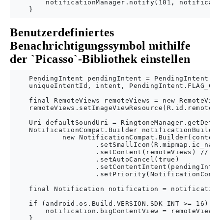
        notificationManager.notify(101, notificati
Benutzerdefiniertes
Benachrichtigungssymbol mithilfe
der `Picasso`-Bibliothek einstellen
    PendingIntent pendingIntent = PendingIntent.ge
    uniqueIntentId, intent, PendingIntent.FLAG_CAN
    final RemoteViews remoteViews = new RemoteView
    remoteViews.setImageViewResource(R.id.remotevi
    Uri defaultSoundUri = RingtoneManager.getDefau
    NotificationCompat.Builder notificationBuilder
            new NotificationCompat.Builder(context
                    .setSmallIcon(R.mipmap.ic_navi
                    .setContent(remoteViews) // he
                    .setAutoCancel(true)

                    .setContentIntent(pendingInten
                    .setPriority(NotificationCompa
    final Notification notification = notification
    if (android.os.Build.VERSION.SDK_INT >= 16) {

        notification.bigContentView = remoteViews;
    }
