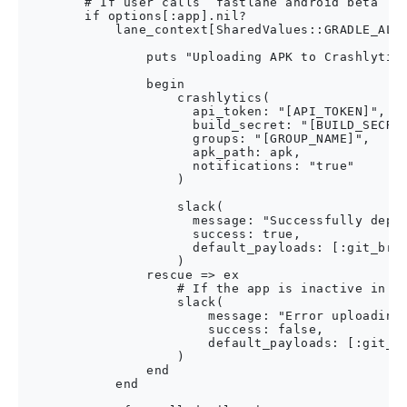
        # If user calls `fastlane android beta` co
        if options[:app].nil?

            lane_context[SharedValues::GRADLE_ALL_
                puts "Uploading APK to Crashlytics
                begin

                    crashlytics(

                      api_token: "[API_TOKEN]",

                      build_secret: "[BUILD_SECRET
                      groups: "[GROUP_NAME]",

                      apk_path: apk,

                      notifications: "true"

                    )

                    slack(

                      message: "Successfully deplo
                      success: true,

                      default_payloads: [:git_bran
                    )

                rescue => ex

                    # If the app is inactive in Cr
                    slack(

                        message: "Error uploading 
                        success: false,

                        default_payloads: [:git_br
                    )

                end

            end
