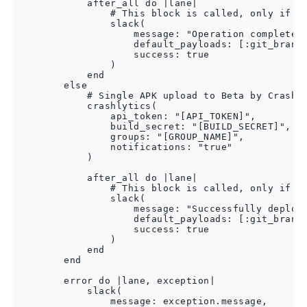
            after_all do |lane|

                # This block is called, only if th
                slack(

                    message: "Operation completed 
                    default_payloads: [:git_branch
                    success: true

                )

            end

        else

            # Single APK upload to Beta by Crashly
            crashlytics(

                api_token: "[API_TOKEN]",

                build_secret: "[BUILD_SECRET]",

                groups: "[GROUP_NAME]",

                notifications: "true"

            )

            after_all do |lane|

                # This block is called, only if th
                slack(

                    message: "Successfully deploye
                    default_payloads: [:git_branch
                    success: true

                )

            end

        end

        error do |lane, exception|

            slack(

                message: exception.message,
