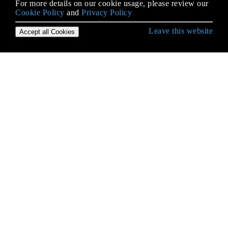
For more details on our cookie usage, please review our
Cookie Policy
and
Privacy Policy
Leave this website
Accept all Cookies
Erste Schritte mit Android
9-Patch-Bilder
Absicht
ACRA
ADB (Android Debug Bridge)
ADB Shell
AdMob
AIDL
Aktivität
Aktivitätserkennung
AlarmManager