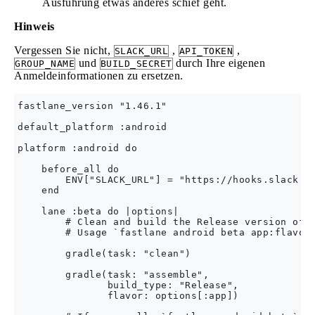
Ausführung etwas anderes schief geht.
Hinweis
Vergessen Sie nicht,
,
,
SLACK_URL
API_TOKEN
und
durch Ihre eigenen
GROUP_NAME
BUILD_SECRET
Anmeldeinformationen zu ersetzen.
fastlane_version "1.46.1"

default_platform :android

platform :android do

    before_all do

        ENV["SLACK_URL"] = "https://hooks.slack.co
    end

    lane :beta do |options|

        # Clean and build the Release version of t
        # Usage `fastlane android beta app:flavorN
        gradle(task: "clean")

        gradle(task: "assemble",

               build_type: "Release",

               flavor: options[:app])
