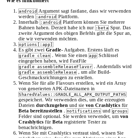
Wie es funktioniert
Argument sagt fastlane, dass wir verwenden
android
werden
Plattform.
:android
Innerhalb
Plattform können Sie mehrere
:android
Bahnen haben. Derzeit habe ich nur
Spur. Das
:beta
zweite Argument des obigen Befehls gibt die Spur an,
die wir verwenden möchten.
options[:app]
Es gibt zwei
Gradle-
Aufgaben. Erstens läuft es
. Wenn Sie einen
Schlüssel
gradle clean
app
eingegeben haben, wird FastFile
. Andernfalls wird
gradle assembleReleaseFlavor
, um alle Build-
gradle assembleRelease
Geschmacksrichtungen zu erstellen.
Wenn Sie für alle Flavours erstellen, wird ein Array
von generierten APK-Dateinamen in
SharedValues::GRADLE_ALL_APK_OUTPUT_PATHS
gespeichert. Wir verwenden dies, um die erzeugten
Dateien
durchzugehen
und sie
von Crashlytics
für
Beta bereitzustellen
.
und
notifications
groups
Felder sind optional. Sie werden verwendet, um
von
Crashlytics
für
Beta
registrierte Tester zu
benachrichtigen.
Wenn Sie mit Crashlytics vertraut sind, wissen Sie