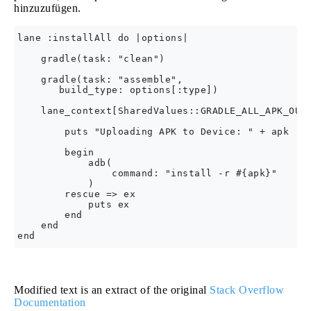
hinzuzufügen.
lane :installAll do |options|

    gradle(task: "clean")

    gradle(task: "assemble",

       build_type: options[:type])

    lane_context[SharedValues::GRADLE_ALL_APK_OUTP
        puts "Uploading APK to Device: " + apk

        begin

            adb(

                command: "install -r #{apk}"

            )

        rescue => ex

            puts ex

        end

    end

Modified text is an extract of the original
Stack Overflow
Documentation