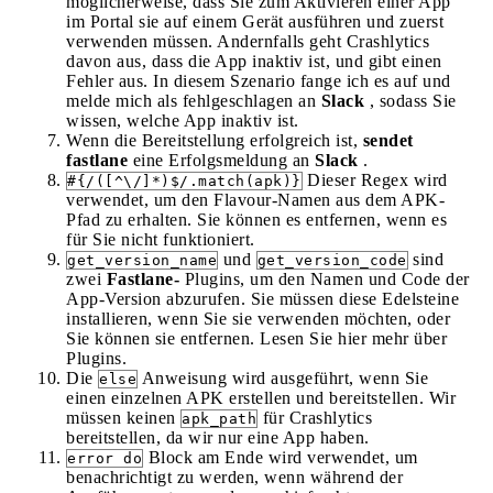
möglicherweise, dass Sie zum Aktivieren einer App
im Portal sie auf einem Gerät ausführen und zuerst
verwenden müssen. Andernfalls geht Crashlytics
davon aus, dass die App inaktiv ist, und gibt einen
Fehler aus. In diesem Szenario fange ich es auf und
melde mich als fehlgeschlagen an
Slack
, sodass Sie
wissen, welche App inaktiv ist.
Wenn die Bereitstellung erfolgreich ist,
sendet
fastlane
eine Erfolgsmeldung an
Slack
.
Dieser Regex wird
#{/([^\/]*)$/.match(apk)}
verwendet, um den Flavour-Namen aus dem APK-
Pfad zu erhalten. Sie können es entfernen, wenn es
für Sie nicht funktioniert.
und
sind
get_version_name
get_version_code
zwei
Fastlane-
Plugins, um den Namen und Code der
App-Version abzurufen. Sie müssen diese Edelsteine ​​
installieren, wenn Sie sie verwenden möchten, oder
Sie können sie entfernen. Lesen Sie hier mehr über
Plugins.
Die
Anweisung wird ausgeführt, wenn Sie
else
einen einzelnen APK erstellen und bereitstellen. Wir
müssen keinen
für Crashlytics
apk_path
bereitstellen, da wir nur eine App haben.
Block am Ende wird verwendet, um
error do
benachrichtigt zu werden, wenn während der