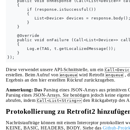
    public void onResponse (Call<List<Device>> cal
    {

        if (response.isSuccessful()) 

        {

           List<Device> devices = response.body();
        }

    }

    @Override

    public void onFailure (Call<List<Device>> call
    {

        Log.e(TAG, t.getLocalizedMessage());

    }

Diese verwendet unsere API-Schnittstelle, um ein
Call<Devic
erstellen. Beim Aufruf von
wird Retrofit
, d
enqueue
enqueue
Ergebnis an den hier erstellten Rückruf zurückzugeben.
Anmerkung: Das
Parsing eines JSON-Arrays aus primitiven 
Parsing eines JSON-Arrays. Sie benötigen jedoch keine eigene
abrufen, indem
den Rückgabetyp des A
Call<List<String>>
Protokollierung zu Retrofit2 hinzufüge
Nachrüstaufträge können mit einem Interceptor protokolliert 
KEINE, BASIC, HEADERS, BODY. Siehe das
Github-Projek