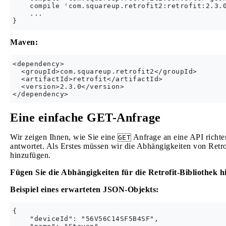
    compile 'com.squareup.retrofit2:retrofit:2.3.0
    ...

Maven:
<dependency>

  <groupId>com.squareup.retrofit2</groupId>

  <artifactId>retrofit</artifactId>

  <version>2.3.0</version>

Eine einfache GET-Anfrage
Wir zeigen Ihnen, wie Sie eine
Anfrage an eine API richte
GET
antwortet. Als Erstes müssen wir die Abhängigkeiten von Retr
hinzufügen.
Fügen Sie die Abhängigkeiten für die Retrofit-Bibliothek
Beispiel eines erwarteten JSON-Objekts:
{

    "deviceId": "56V56C14SF5B4SF",
