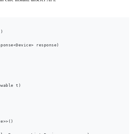


)

ponse<Device> response)

wable t)

e>>()
