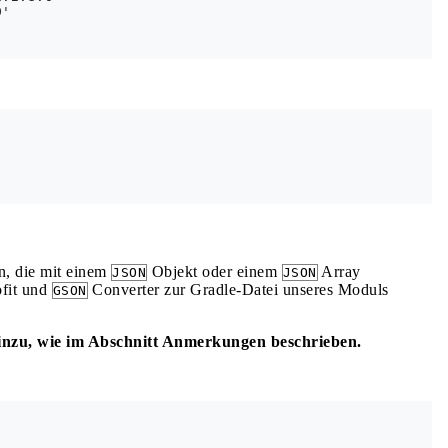
'

n, die mit einem
Objekt oder einem
Array
JSON
JSON
ofit und
Converter zur Gradle-Datei unseres Moduls
GSON
 hinzu, wie im Abschnitt Anmerkungen beschrieben.