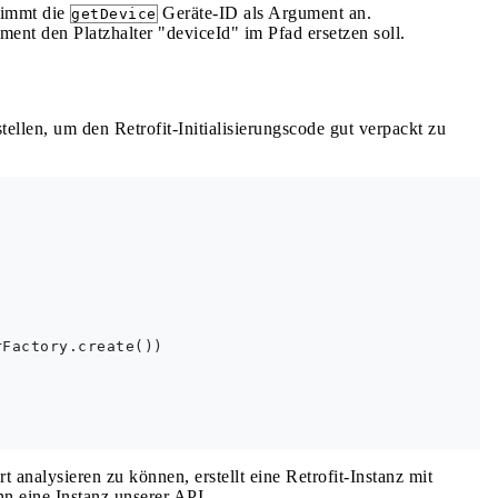
immt die
Geräte-ID als Argument an.
getDevice
ument den Platzhalter "deviceId" im Pfad ersetzen soll.
tellen, um den Retrofit-Initialisierungscode gut verpackt zu


Factory.create())

analysieren zu können, erstellt eine Retrofit-Instanz mit
 eine Instanz unserer API.