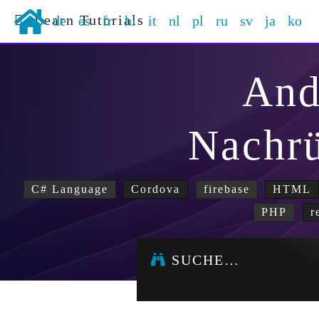
Learn Tutorials
de
es
fr
hi
it
nl
pl
ru
sv
ja
ko
And
Nachr
C# Language
Cordova
firebase
HTML
PHP
r
SUCHE…