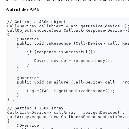
Aufruf der API:
// Getting a JSON object

Call<Device> callObject = api.getDevice(deviceID);
callObject.enqueue(new Callback<Response<Device>>(
{

    @Override

    public void onResponse (Call<Device> call, Res
    {

        if (response.isSuccessful()) 

        {

           Device device = response.body();

        }

    }

    @Override

    public void onFailure (Call<Device> call, Thro
    {

        Log.e(TAG, t.getLocalizedMessage());

    }

});

// Getting a JSON array

Call<List<Device>> callArray = api.getDevices();

callArray.enqueue(new Callback<Response<List<Devic
{

    @Override
