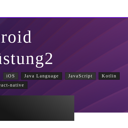
roid
üstung2
iOS
Java Language
JavaScript
Kotlin
eact-native