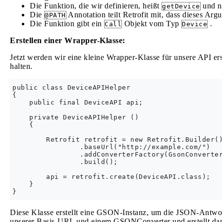
Die Funktion, die wir definieren, heißt
und n
getDevice
Die
Annotation teilt Retrofit mit, dass dieses Arg
@PATH
Die Funktion gibt ein
Objekt vom Typ
.
Call
Device
Erstellen einer Wrapper-Klasse:
Jetzt werden wir eine kleine Wrapper-Klasse für unsere API ers
halten.
public class DeviceAPIHelper

{

    public final DeviceAPI api;

    private DeviceAPIHelper ()

    {

        Retrofit retrofit = new Retrofit.Builder()
                .baseUrl("http://example.com/")

                .addConverterFactory(GsonConverter
                .build();

        api = retrofit.create(DeviceAPI.class);

    }

Diese Klasse erstellt eine GSON-Instanz, um die JSON-Antwort 
unserer Basis-URL und einem GSONConverter und erstellt dann