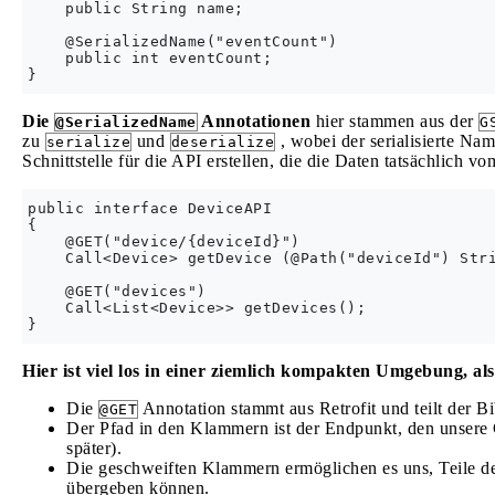
    public String name;

    @SerializedName("eventCount")

    public int eventCount;

Die
Annotationen
hier stammen aus der
@SerializedName
G
zu
und
, wobei der serialisierte Nam
serialize
deserialize
Schnittstelle für die API erstellen, die die Daten tatsächlich vo
public interface DeviceAPI

{

    @GET("device/{deviceId}")

    Call<Device> getDevice (@Path("deviceId") Stri
    @GET("devices")

    Call<List<Device>> getDevices();

Hier ist viel los in einer ziemlich kompakten Umgebung, also
Die
Annotation stammt aus Retrofit und teilt der B
@GET
Der Pfad in den Klammern ist der Endpunkt, den unsere 
später).
Die geschweiften Klammern ermöglichen es uns, Teile de
übergeben können.