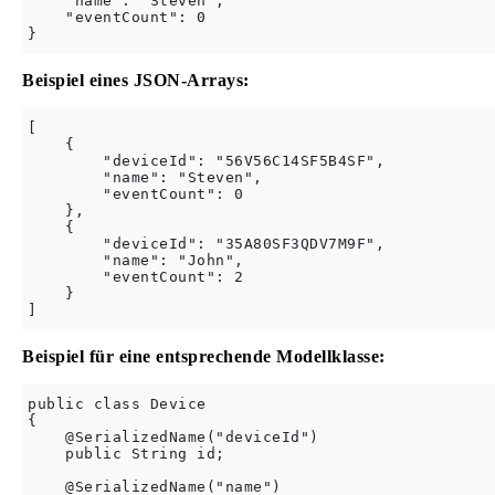
    "name": "Steven",

    "eventCount": 0

Beispiel eines JSON-Arrays:
[

    {

        "deviceId": "56V56C14SF5B4SF",

        "name": "Steven",

        "eventCount": 0

    },

    {

        "deviceId": "35A80SF3QDV7M9F",

        "name": "John",

        "eventCount": 2

    }

Beispiel für eine entsprechende Modellklasse:
public class Device

{

    @SerializedName("deviceId")

    public String id;

    @SerializedName("name")
