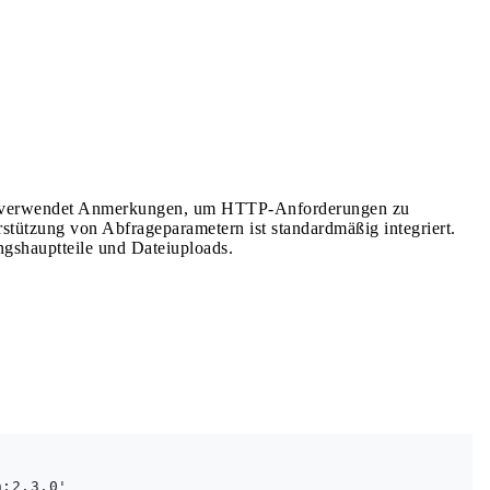
 Es verwendet Anmerkungen, um HTTP-Anforderungen zu
tützung von Abfrageparametern ist standardmäßig integriert.
ngshauptteile und Dateiuploads.
:2.3.0'    
