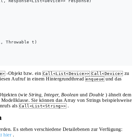
l, Response<List<Device>> response)



, Throwable t)

-Objekt bzw. ein
zu
e>
Call<List<Device>>
Call<Device>
iesen Aufruf in einem Hintergrundthread
und das
enqueue
Objekten (wie
String, Integer, Boolean
und
Double
) ähnelt dem
 Modellklasse. Sie können das Array von Strings beispielsweise
nrufs als
.
Call<List<String>>
n
werden. Es stehen verschiedene Detailebenen zur Verfügung:
t hier
.