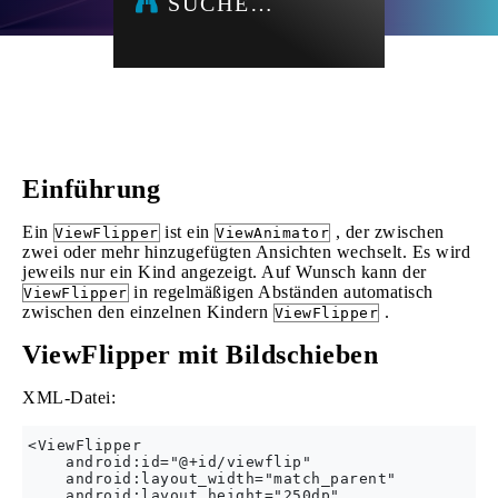
SUCHE…
Einführung
Ein
ist ein
, der zwischen
ViewFlipper
ViewAnimator
zwei oder mehr hinzugefügten Ansichten wechselt. Es wird
jeweils nur ein Kind angezeigt. Auf Wunsch kann der
in regelmäßigen Abständen automatisch
ViewFlipper
zwischen den einzelnen Kindern
.
ViewFlipper
ViewFlipper mit Bildschieben
XML-Datei:
<ViewFlipper

    android:id="@+id/viewflip"

    android:layout_width="match_parent"

    android:layout_height="250dp"
