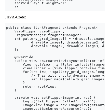
    android:layout_weight="1"

JAVA-Code:
public class BlankFragment extends Fragment{

    ViewFlipper viewFlipper;

    FragmentManager fragmentManager;

    int gallery_grid_Images[] = {drawable.image1, 
            drawable.image1, drawable.image2, draw
            drawable.image2, drawable.image3, draw
    };

    @Override

    public View onCreateView(LayoutInflater inflat
        View rootView = inflater.inflate(fragment_
        viewFlipper = (ViewFlipper)rootView.findVi
        for(int i=0; i<gallery_grid_Images.length;
            // This will create dynamic image view
            setFlipperImage(gallery_grid_Images[i]
        }

        return rootView;

    }

    private void setFlipperImage(int res) {

        Log.i("Set Filpper Called", res+"");

        ImageView image = new ImageView(getContext
        image.setBackgroundResource(res);
