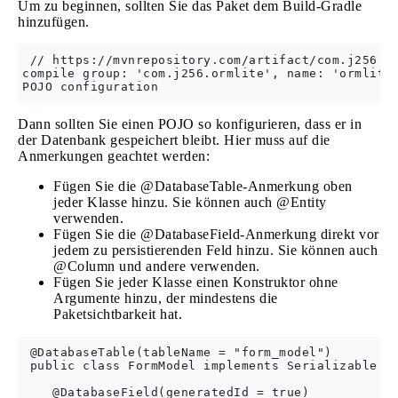
Um zu beginnen, sollten Sie das Paket dem Build-Gradle
hinzufügen.
 // https://mvnrepository.com/artifact/com.j256.or
compile group: 'com.j256.ormlite', name: 'ormlite-
Dann sollten Sie einen POJO so konfigurieren, dass er in
der Datenbank gespeichert bleibt. Hier muss auf die
Anmerkungen geachtet werden:
Fügen Sie die @DatabaseTable-Anmerkung oben
jeder Klasse hinzu. Sie können auch @Entity
verwenden.
Fügen Sie die @DatabaseField-Anmerkung direkt vor
jedem zu persistierenden Feld hinzu. Sie können auch
@Column und andere verwenden.
Fügen Sie jeder Klasse einen Konstruktor ohne
Argumente hinzu, der mindestens die
Paketsichtbarkeit hat.
 @DatabaseTable(tableName = "form_model")

 public class FormModel implements Serializable {

    @DatabaseField(generatedId = true)
