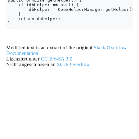
public OrmLite getHelper() {

    if (dbHelper == null) {

        dbHelper = OpenHelperManager.getHelper(thi
    }

    return dbHelper;

Modified text is an extract of the original
Stack Overflow
Documentation
Lizenziert unter
CC BY-SA 3.0
Nicht angeschlossen an
Stack Overflow