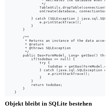
                 * Recreates the database when onU
                 */

                TableUtils.dropTable(connectionSou
                onCreate(database, connectionSourc
            } catch (SQLException | java.sql.SQLEx
                e.printStackTrace();

            }

        }

        /**

         * Returns an instance of the data access 
         * @return

         * @throws SQLException

         */

        public Dao<FormModel, Long> getDao() throw
            if(todoDao == null) {

                try {

                    todoDao = getDao(FormModel.cla
                } catch (java.sql.SQLException e) 
                    e.printStackTrace();

                }

            }

            return todoDao;

        }

Objekt bleibt in SQLite bestehen