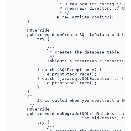
                     * R.raw.ormlite_config is a r
                     * /res/raw/ directory of this
                     * */

                    R.raw.ormlite_config2);

        }

        @Override

        public void onCreate(SQLiteDatabase databa
            try {

                /**

                 * creates the database table

                 */

                TableUtils.createTable(connectionS
            } catch (SQLException e) {

                e.printStackTrace();

            } catch (java.sql.SQLException e) {

                e.printStackTrace();

            }

        }

        /*

            It is called when you construct a SQLi
         */

        @Override

        public void onUpgrade(SQLiteDatabase datab
                              int oldVersion, int 
            try {

                /**
