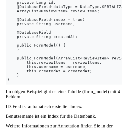
    private Long id;

    @DatabaseField(dataType = DataType.SERIALIZABL
    ArrayList<ReviewItem> reviewItems;

    @DatabaseField(index = true)

    private String username;

    @DatabaseField

    private String createdAt;

    public FormModel() {

    }

    public FormModel(ArrayList<ReviewItem> reviewI
        this.reviewItems = reviewItems;

        this.username = username;

        this.createdAt = createdAt;

    }

Im obigen Beispiel gibt es eine Tabelle (form_model) mit 4
Feldern.
ID-Feld ist automatisch erstellter Index.
Benutzername ist ein Index für die Datenbank.
Weitere Informationen zur Annotation finden Sie in der