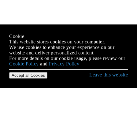
Cookie
This website stores cookies on your computer.
We use cookies to enhance your experience on our
website and deliver personalized content.
For more details on our cookie usage, please review our
Cookie Policy
and
Privacy Policy
Leave this website
Accept all Cookies
Erste Schritte mit Android
9-Patch-Bilder
Absicht
ACRA
ADB (Android Debug Bridge)
ADB Shell