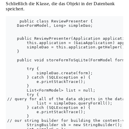
Schließlich die Klasse, die das Objekt in der Datenbank
speichert.
     public class ReviewPresenter {

    Dao<FormModel, Long> simpleDao;

    public ReviewPresenter(Application application
        this.application = (GaiaApplication) appli
        simpleDao = this.application.getHelper().g
    }

    public void storeFormToSqLite(FormModel form) 
        try {

            simpleDao.create(form);

        } catch (SQLException e) {

            e.printStackTrace();

        }

        List<FormModel> list = null;

        try {

// query for all of the data objects in the databa
            list = simpleDao.queryForAll();

        } catch (SQLException e) {

            e.printStackTrace();

        }

// our string builder for building the content-vie
        StringBuilder sb = new StringBuilder();
