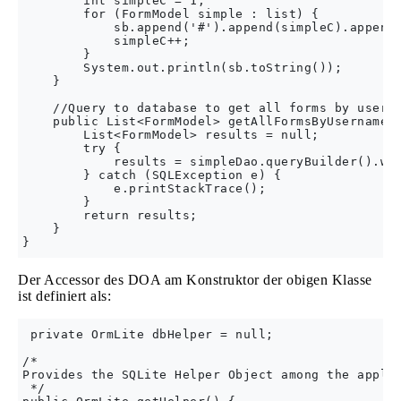
        int simpleC = 1;

        for (FormModel simple : list) {

            sb.append('#').append(simpleC).append(
            simpleC++;

        }

        System.out.println(sb.toString());

    }

    //Query to database to get all forms by userna
    public List<FormModel> getAllFormsByUsername(S
        List<FormModel> results = null;

        try {

            results = simpleDao.queryBuilder().whe
        } catch (SQLException e) {

            e.printStackTrace();

        }

        return results;

    }

Der Accessor des DOA am Konstruktor der obigen Klasse
ist definiert als:
 private OrmLite dbHelper = null;

/*

Provides the SQLite Helper Object among the applic
 */
