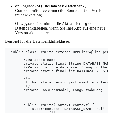
onUpgrade (SQLiteDatabase-Datenbank,
ConnectionSource connectionSource, int oldVersion,
int newVersion);
OnUpgrade übernimmt die Aktualisierung der
Datenbanktabellen, wenn Sie Ihre App auf eine neue
Version aktualisieren
Beispiel für die Datenbankhilfeklasse:
  public class OrmLite extends OrmLiteSqliteOpenHe
        //Database name

        private static final String DATABASE_NAME 
        //Version of the database. Changing the ve
        private static final int DATABASE_VERSION 
        /**

         * The data access object used to interact
         */

        private Dao<FormModel, Long> todoDao;

        public OrmLite(Context context) {

            super(context, DATABASE_NAME, null, DA
                    /**
