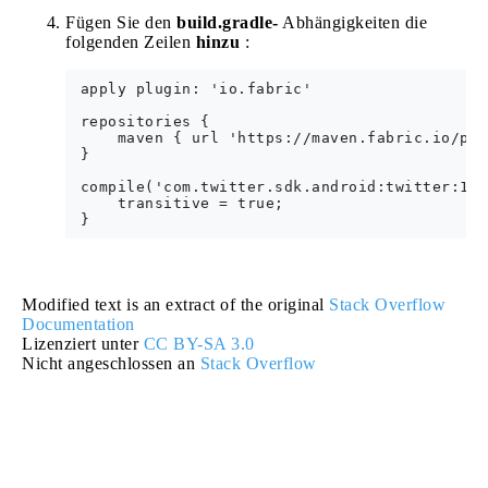
Fügen Sie den
build.gradle-
Abhängigkeiten die
folgenden Zeilen
hinzu
:
 apply plugin: 'io.fabric'

 repositories {

     maven { url 'https://maven.fabric.io/pub
 }

 compile('com.twitter.sdk.android:twitter:1.1
     transitive = true;

Modified text is an extract of the original
Stack Overflow
Documentation
Lizenziert unter
CC BY-SA 3.0
Nicht angeschlossen an
Stack Overflow