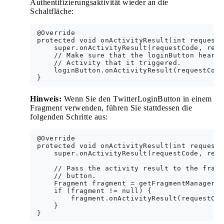
Authentifizierungsaktivität wieder an die
Schaltfläche:
 @Override

 protected void onActivityResult(int requestC
     super.onActivityResult(requestCode, resu
     // Make sure that the loginButton hears 
     // Activity that it triggered.

     loginButton.onActivityResult(requestCode
Hinweis:
Wenn Sie den TwitterLoginButton in einem
Fragment verwenden, führen Sie stattdessen die
folgenden Schritte aus:
 @Override

 protected void onActivityResult(int requestC
     super.onActivityResult(requestCode, resu
     // Pass the activity result to the fragm
     // button.

     Fragment fragment = getFragmentManager()
     if (fragment != null) {

         fragment.onActivityResult(requestCod
     }
