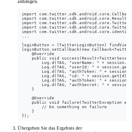
anhängen.
 import com.twitter.sdk.android.core.Callback;
 import com.twitter.sdk.android.core.Result;

 import com.twitter.sdk.android.core.TwitterE
 import com.twitter.sdk.android.core.TwitterS
 import com.twitter.sdk.android.core.identity
 ...

 loginButton = (TwitterLoginButton) findViewB
 loginButton.setCallback(new Callback<Twitter
     @Override

     public void success(Result<TwitterSessio
         Log.d(TAG, "userName: " + session.ge
         Log.d(TAG, "userId: " + session.getU
         Log.d(TAG, "authToken: " + session.g
         Log.d(TAG, "id: " + session.getId());
         Log.d(TAG, "authToken: " + session.g
         Log.d(TAG, "authSecret: " + session.
     }

     @Override

     public void failure(TwitterException exc
         // Do something on failure

     }

Übergeben Sie das Ergebnis der