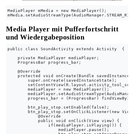
MediaPlayer mMedia = new MediaPlayer();

Media Player mit Pufferfortschritt
und Wiedergabeposition
public class SoundActivity extends Activity  {

    private MediaPlayer mediaPlayer;

    ProgressBar progress_bar;

    @Override

    protected void onCreate(Bundle savedInstanceSt
        super.onCreate(savedInstanceState);

        setContentView(R.layout.activity_tool_soun
        mediaPlayer = new MediaPlayer();

        mediaPlayer.setAudioStreamType(AudioManage
        progress_bar = (ProgressBar) findViewById(
        btn_play_stop.setEnabled(false);

        btn_play_stop.setOnClickListener(new View.
            @Override

            public void onClick(View view) {

                if(mediaPlayer.isPlaying()) {

                    mediaPlayer.pause();
