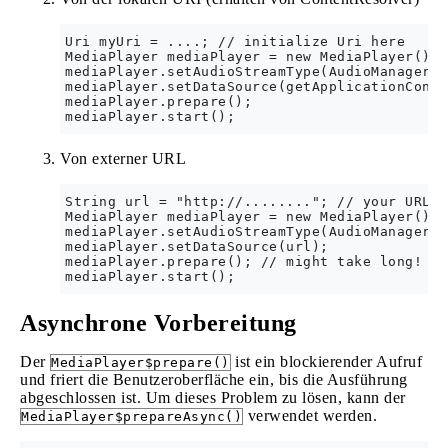
Uri myUri = ....; // initialize Uri here

MediaPlayer mediaPlayer = new MediaPlayer();

mediaPlayer.setAudioStreamType(AudioManager.S
mediaPlayer.setDataSource(getApplicationConte
mediaPlayer.prepare();

Von externer URL
String url = "http://........"; // your URL h
MediaPlayer mediaPlayer = new MediaPlayer();

mediaPlayer.setAudioStreamType(AudioManager.S
mediaPlayer.setDataSource(url);

mediaPlayer.prepare(); // might take long! (f
Asynchrone Vorbereitung
Der
ist ein blockierender Aufruf
MediaPlayer$prepare()
und friert die Benutzeroberfläche ein, bis die Ausführung
abgeschlossen ist. Um dieses Problem zu lösen, kann der
verwendet werden.
MediaPlayer$prepareAsync()