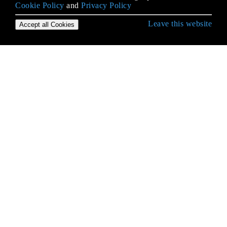
Cookie Policy
and
Privacy Policy
Leave this website
Accept all Cookies
Erste Schritte mit Android
9-Patch-Bilder
Absicht
ACRA
ADB (Android Debug Bridge)
ADB Shell
AdMob
AIDL
Aktivität
Aktivitätserkennung
AlarmManager
Alert-Dialoge verbessern