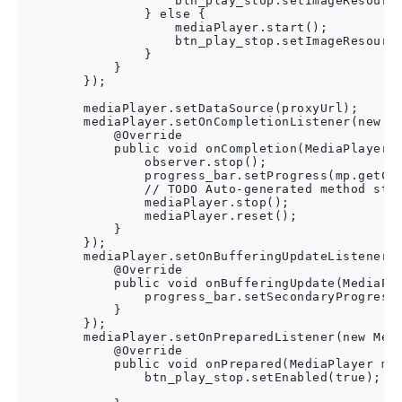
                    btn_play_stop.setImageResource
                } else {

                    mediaPlayer.start();

                    btn_play_stop.setImageResource
                }

            }

        });

        mediaPlayer.setDataSource(proxyUrl);

        mediaPlayer.setOnCompletionListener(new Me
            @Override

            public void onCompletion(MediaPlayer m
                observer.stop();

                progress_bar.setProgress(mp.getCur
                // TODO Auto-generated method stub
                mediaPlayer.stop();

                mediaPlayer.reset();

            }

        });

        mediaPlayer.setOnBufferingUpdateListener(n
            @Override

            public void onBufferingUpdate(MediaPla
                progress_bar.setSecondaryProgress(
            }

        });

        mediaPlayer.setOnPreparedListener(new Medi
            @Override

            public void onPrepared(MediaPlayer med
                btn_play_stop.setEnabled(true);
