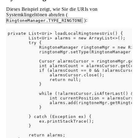
Dieses Beispiel zeigt, wie Sie die URIs von
Systemklingeltönen abrufen (
):
RingtoneManager.TYPE_RINGTONE
private List<Uri> loadLocalRingtonesUris() {

        List<Uri> alarms = new ArrayList<>();

        try {

            RingtoneManager ringtoneMgr = new Ring
            ringtoneMgr.setType(RingtoneManager.TY
            Cursor alarmsCursor = ringtoneMgr.getC
            int alarmsCount = alarmsCursor.getCoun
            if (alarmsCount == 0 && !alarmsCursor.
                alarmsCursor.close();

                return null;

            }

            while (!alarmsCursor.isAfterLast() && 
                int currentPosition = alarmsCursor
                alarms.add(ringtoneMgr.getRingtone
            }

        } catch (Exception ex) {

            ex.printStackTrace();

        }

        return alarms;
