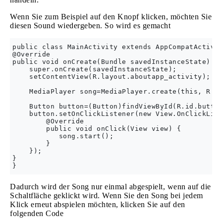
Wenn Sie zum Beispiel auf den Knopf klicken, möchten Sie
diesen Sound wiedergeben. So wird es gemacht
public class MainActivity extends AppCompatActivit
@Override

public void onCreate(Bundle savedInstanceState) {

    super.onCreate(savedInstanceState);

    setContentView(R.layout.aboutapp_activity);

    MediaPlayer song=MediaPlayer.create(this, R.ra
    Button button=(Button)findViewById(R.id.button
    button.setOnClickListener(new View.OnClickList
        @Override

        public void onClick(View view) {

           song.start();

        }

    });

}

Dadurch wird der Song nur einmal abgespielt, wenn auf die
Schaltfläche geklickt wird. Wenn Sie den Song bei jedem
Klick erneut abspielen möchten, klicken Sie auf den
folgenden Code