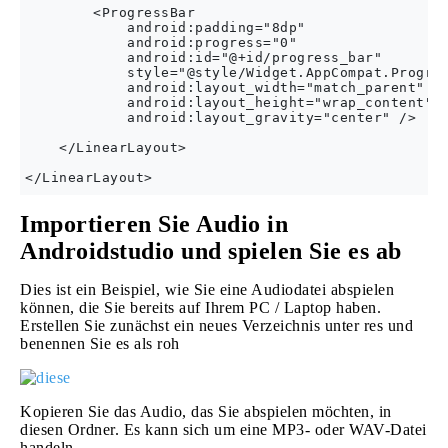
        <ProgressBar

            android:padding="8dp"

            android:progress="0"

            android:id="@+id/progress_bar"

            style="@style/Widget.AppCompat.Progres
            android:layout_width="match_parent"

            android:layout_height="wrap_content"

            android:layout_gravity="center" />

    </LinearLayout>

Importieren Sie Audio in
Androidstudio und spielen Sie es ab
Dies ist ein Beispiel, wie Sie eine Audiodatei abspielen
können, die Sie bereits auf Ihrem PC / Laptop haben.
Erstellen Sie zunächst ein neues Verzeichnis unter res und
benennen Sie es als roh
Kopieren Sie das Audio, das Sie abspielen möchten, in
diesen Ordner. Es kann sich um eine MP3- oder WAV-Datei
handeln.