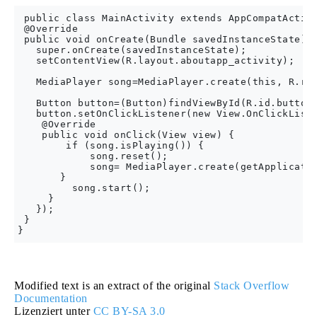
 public class MainActivity extends AppCompatActivi
 @Override

 public void onCreate(Bundle savedInstanceState) {
   super.onCreate(savedInstanceState);

   setContentView(R.layout.aboutapp_activity);

   MediaPlayer song=MediaPlayer.create(this, R.raw
   Button button=(Button)findViewById(R.id.button)
   button.setOnClickListener(new View.OnClickListe
    @Override

    public void onClick(View view) {

        if (song.isPlaying()) {

            song.reset();

            song= MediaPlayer.create(getApplicatio
       }

         song.start();

     }

   });

 }

Modified text is an extract of the original
Stack Overflow
Documentation
Lizenziert unter
CC BY-SA 3.0