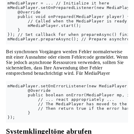
mMediaPlayer = ... // Initialize it here

mMediaPlayer.setOnPreparedListener(new MediaPlayer
    @Override

    public void onPrepared(MediaPlayer player) {

        // Called when the MediaPlayer is ready to
        mMediaPlayer.start();

    }

}); // Set callback for when prepareAsync() finish
Bei synchronen Vorgängen werden Fehler normalerweise
mit einer Ausnahme oder einem Fehlercode gemeldet. Wenn
Sie jedoch asynchrone Ressourcen verwenden, sollten Sie
sicherstellen, dass Ihre Anwendung über Fehler
entsprechend benachrichtigt wird. Für MediaPlayer
mMediaPlayer.setOnErrorListener(new MediaPlayer.On
        @Override

        public boolean onError(MediaPlayer mp, int
            // ... react appropriately ...

            // The MediaPlayer has moved to the Er
            // Then return true if the error has b
        }

Systemklingeltöne abrufen