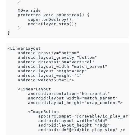
    }

    @Override

    protected void onDestroy() {

        super.onDestroy();

        mediaPlayer.stop();

    }

<LinearLayout

    android:gravity="bottom"

    android:layout_gravity="bottom"

    android:orientation="vertical"

    android:layout_width="match_parent"

    android:layout_height="0dp"

    android:layout_weight="1"

    android:weightSum="1">

    <LinearLayout

        android:orientation="horizontal"

        android:layout_width="match_parent"

        android:layout_height="wrap_content">

        <ImageButton

            app:srcCompat="@drawable/ic_play_arrow
            android:layout_width="48dp"

            android:layout_height="48dp"

            android:id="@+id/btn_play_stop" />
