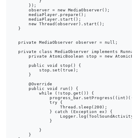
            }

        });

        observer = new MediaObserver();

        mediaPlayer.prepare();

        mediaPlayer.start();

        new Thread(observer).start();

    }

    private MediaObserver observer = null;

    private class MediaObserver implements Runnabl
        private AtomicBoolean stop = new AtomicBoo
        public void stop() {

            stop.set(true);

        }

        @Override

        public void run() {

            while (!stop.get()) {

                progress_bar.setProgress((int)((do
                try {

                    Thread.sleep(200);

                } catch (Exception ex) {

                    Logger.log(ToolSoundActivity.t
                }

            }

        }
