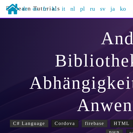
Learn Tutorials
de
es
fr
hi
it
nl
pl
ru
sv
ja
ko
And
Bibliothe
Abhängigkeit
Anwen
C# Language
Cordova
firebase
HTML
PHP
r