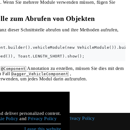
t. Wenn Sie mehrere Module verwenden müssen, fügen Sie
lle zum Abrufen von Objekten
anz dieser Schnittstelle abrufen und ihre Methoden aufrufen,
nt.builder().vehicleModule(new VehicleModule()).build
r
Annotation zu erstellen, müssen Sie dies mit dem
@Component
m Fall
,
Dagger_VehicleComponent
rwenden, um jedes Modul darin aufzurufen.
mentation
d deliver personalized content.
Cookie Policy
Privacy Policy
ie Policy
and
Privacy Policy
Leave this website