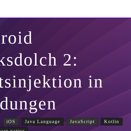
roid
ksdolch 2:
sinjektion in
dungen
iOS
Java Language
JavaScript
Kotlin
eact-native