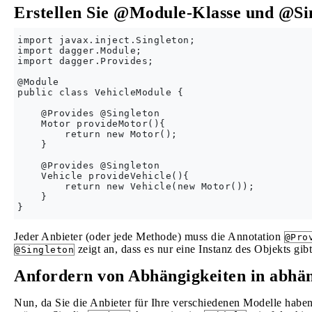
Erstellen Sie @Module-Klasse und @Sin
import javax.inject.Singleton;

import dagger.Module;

import dagger.Provides;

@Module

public class VehicleModule {

    @Provides @Singleton

    Motor provideMotor(){

        return new Motor();

    }

    @Provides @Singleton

    Vehicle provideVehicle(){

        return new Vehicle(new Motor());

    }

Jeder Anbieter (oder jede Methode) muss die Annotation
@Pro
zeigt an, dass es nur eine Instanz des Objekts gibt
@Singleton
Anfordern von Abhängigkeiten in abhä
Nun, da Sie die Anbieter für Ihre verschiedenen Modelle habe