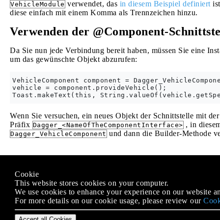
verwendet, das
in diesem Beispiel definiert
is
VehicleModule
diese einfach mit einem Komma als Trennzeichen hinzu.
Verwenden der @Component-Schnittste
Da Sie nun jede Verbindung bereit haben, müssen Sie eine Inst
um das gewünschte Objekt abzurufen:
VehicleComponent component = Dagger_VehicleCompone
vehicle = component.provideVehicle();

Wenn Sie versuchen, ein neues Objekt der Schnittstelle mit de
Präfix
, in diese
Dagger_<NameOfTheComponentInterface>
und dann die Builder-Methode ve
Dagger_VehicleComponent
Modified text is an extract of the original
Stack Overflow Docu
Cookie
Lizenziert unter
CC BY-SA 3.0
This website stores cookies on your computer.
Nicht angeschlossen an
Stack Overflow
We use cookies to enhance your experience on our website an
For more details on our cookie usage, please review our
Cook
Accept all Cookies