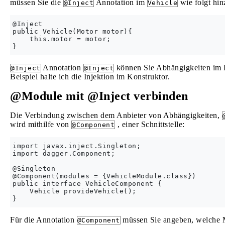
müssen Sie die
Annotation im
wie folgt hin
@Inject
Vehicle
@Inject

public Vehicle(Motor motor){

    this.motor = motor;

Annotation
können Sie Abhängigkeiten im K
@Inject
@Inject
Beispiel halte ich die Injektion im Konstruktor.
@Module mit @Inject verbinden
Die Verbindung zwischen dem Anbieter von Abhängigkeiten,
wird mithilfe von
, einer Schnittstelle:
@Component
import javax.inject.Singleton;

import dagger.Component;

@Singleton

@Component(modules = {VehicleModule.class})

public interface VehicleComponent {

    Vehicle provideVehicle();

Für die Annotation
müssen Sie angeben, welche M
@Component