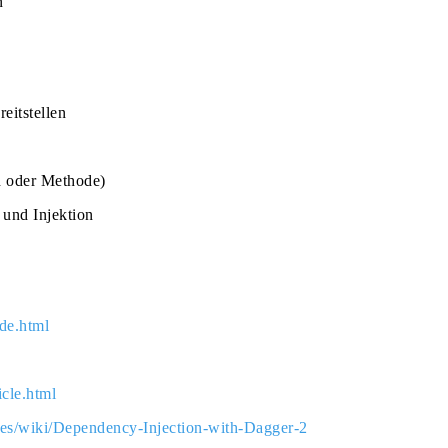
n
eitstellen
d oder Methode)
 und Injektion
ide.html
icle.html
des/wiki/Dependency-Injection-with-Dagger-2