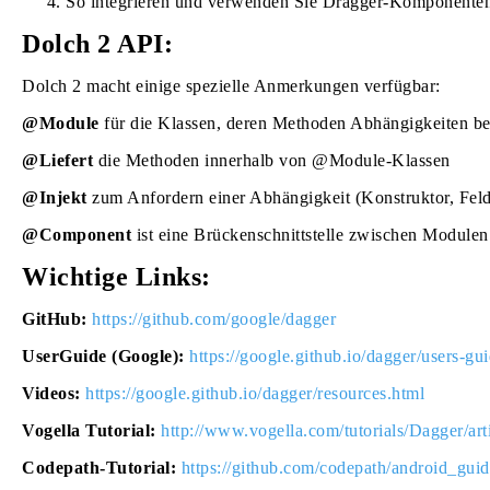
So integrieren und verwenden Sie Dragger-Komponente
Dolch 2 API:
Dolch 2 macht einige spezielle Anmerkungen verfügbar:
@Module
für die Klassen, deren Methoden Abhängigkeiten ber
@Liefert
die Methoden innerhalb von @Module-Klassen
@Injekt
zum Anfordern einer Abhängigkeit (Konstruktor, Fel
@Component
ist eine Brückenschnittstelle zwischen Modulen
Wichtige Links:
GitHub:
https://github.com/google/dagger
UserGuide (Google):
https://google.github.io/dagger/users-gu
Videos:
https://google.github.io/dagger/resources.html
Vogella Tutorial:
http://www.vogella.com/tutorials/Dagger/art
Codepath-Tutorial:
https://github.com/codepath/android_gui