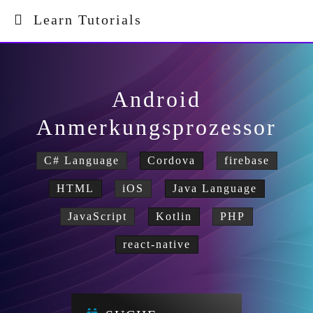
Learn Tutorials
Android
Anmerkungsprozessor
C# Language
Cordova
firebase
HTML
iOS
Java Language
JavaScript
Kotlin
PHP
react-native