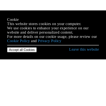
Cookie
This website stores cookies on your computer.
We use cookies to enhance your experience on our
website and deliver personalized content.
For more details on our cookie usage, please review our
Cookie Policy
and
Privacy Policy
Leave this website
Accept all Cookies
Erste Schritte mit Android
9-Patch-Bilder
Absicht
ACRA
ADB (Android Debug Bridge)
ADB Shell
AdMob