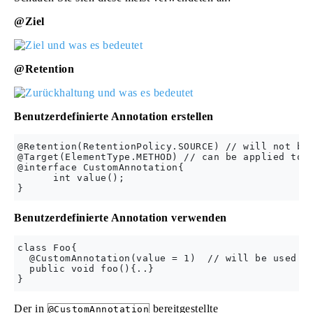
@Ziel
@Retention
Benutzerdefinierte Annotation erstellen
@Retention(RetentionPolicy.SOURCE) // will not be 
@Target(ElementType.METHOD) // can be applied to m
@interface CustomAnnotation{  

      int value();    

Benutzerdefinierte Annotation verwenden
class Foo{  

  @CustomAnnotation(value = 1)  // will be used by
  public void foo(){..}  

Der in
bereitgestellte
@CustomAnnotation