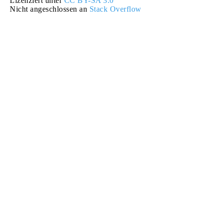
Lizenziert unter
CC BY-SA 3.0
Nicht angeschlossen an
Stack Overflow