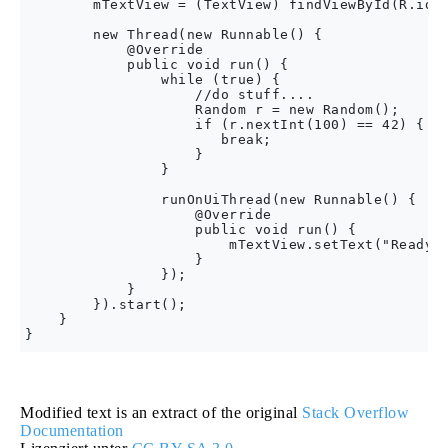
        mTextView = (TextView) findViewById(R.id.m
        new Thread(new Runnable() {

            @Override

            public void run() {

                while (true) {

                    //do stuff....

                    Random r = new Random();

                    if (r.nextInt(100) == 42) {

                       break;

                    }

                }

                runOnUiThread(new Runnable() {

                    @Override

                    public void run() {

                        mTextView.setText("Ready P
                    }

                });

            }

        }).start();

    }

Modified text is an extract of the original
Stack Overflow
Documentation