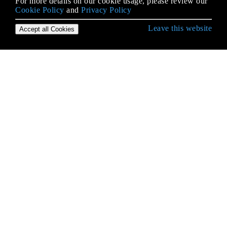
For more details on our cookie usage, please review our
Cookie Policy
and
Privacy Policy
Leave this website
Accept all Cookies
Erste Schritte mit Android
9-Patch-Bilder
Absicht
ACRA
ADB (Android Debug Bridge)
ADB Shell
AdMob
AIDL
Aktivität
Aktivitätserkennung
AlarmManager