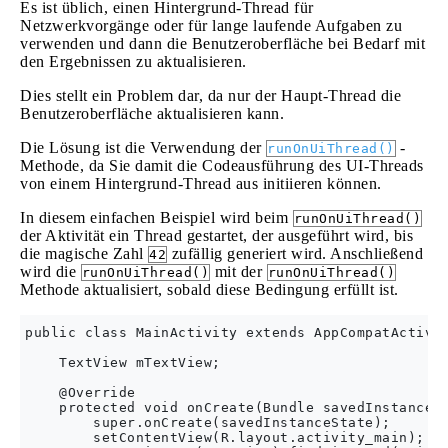
Es ist üblich, einen Hintergrund-Thread für
Netzwerkvorgänge oder für lange laufende Aufgaben zu
verwenden und dann die Benutzeroberfläche bei Bedarf mit
den Ergebnissen zu aktualisieren.
Dies stellt ein Problem dar, da nur der Haupt-Thread die
Benutzeroberfläche aktualisieren kann.
Die Lösung ist die Verwendung der
-
runOnUiThread()
Methode, da Sie damit die Codeausführung des UI-Threads
von einem Hintergrund-Thread aus initiieren können.
In diesem einfachen Beispiel wird beim
runOnUiThread()
der Aktivität ein Thread gestartet, der ausgeführt wird, bis
die magische Zahl
zufällig generiert wird. Anschließend
42
wird die
mit der
runOnUiThread()
runOnUiThread()
Methode aktualisiert, sobald diese Bedingung erfüllt ist.
public class MainActivity extends AppCompatActivit
    TextView mTextView;

    @Override

    protected void onCreate(Bundle savedInstanceSt
        super.onCreate(savedInstanceState);

        setContentView(R.layout.activity_main);
