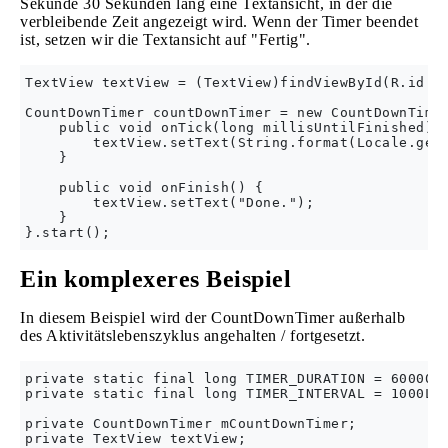
Sekunde 30 Sekunden lang eine Textansicht, in der die
verbleibende Zeit angezeigt wird. Wenn der Timer beendet
ist, setzen wir die Textansicht auf "Fertig".
TextView textView = (TextView)findViewById(R.id.te
CountDownTimer countDownTimer = new CountDownTimer
    public void onTick(long millisUntilFinished) {
        textView.setText(String.format(Locale.getD
    }

    public void onFinish() {

        textView.setText("Done.");

    }

Ein komplexeres Beispiel
In diesem Beispiel wird der CountDownTimer außerhalb
des Aktivitätslebenszyklus angehalten / fortgesetzt.
private static final long TIMER_DURATION = 60000L;
private static final long TIMER_INTERVAL = 1000L;

private CountDownTimer mCountDownTimer;

private TextView textView;
