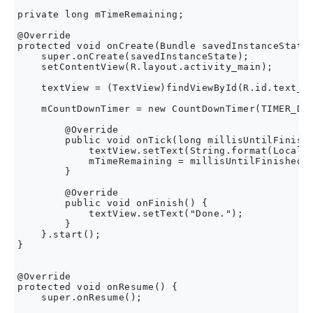
private long mTimeRemaining;

@Override

protected void onCreate(Bundle savedInstanceState)
    super.onCreate(savedInstanceState);

    setContentView(R.layout.activity_main);

    textView = (TextView)findViewById(R.id.text_vi
    mCountDownTimer = new CountDownTimer(TIMER_DUR
        @Override

        public void onTick(long millisUntilFinishe
            textView.setText(String.format(Locale.
            mTimeRemaining = millisUntilFinished; 
        }

        @Override

        public void onFinish() {

            textView.setText("Done.");

        }

    }.start();

}

@Override

protected void onResume() {

    super.onResume();
