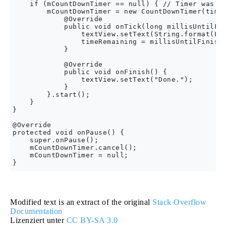
    if (mCountDownTimer == null) { // Timer was pa
        mCountDownTimer = new CountDownTimer(timeR
            @Override

            public void onTick(long millisUntilFin
                textView.setText(String.format(Loc
                timeRemaining = millisUntilFinishe
            }

            @Override

            public void onFinish() {

                textView.setText("Done.");

            }

        }.start();

    }

}

@Override

protected void onPause() {

    super.onPause();

    mCountDownTimer.cancel();

    mCountDownTimer = null;

Modified text is an extract of the original
Stack Overflow
Documentation
Lizenziert unter
CC BY-SA 3.0