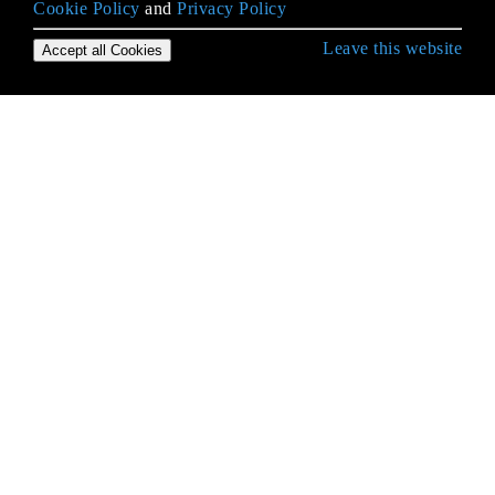
Cookie Policy
and
Privacy Policy
Leave this website
Accept all Cookies
Erste Schritte mit Android
9-Patch-Bilder
Absicht
ACRA
ADB (Android Debug Bridge)
ADB Shell
AdMob
AIDL
Aktivität
Aktivitätserkennung
AlarmManager
Alert-Dialoge verbessern