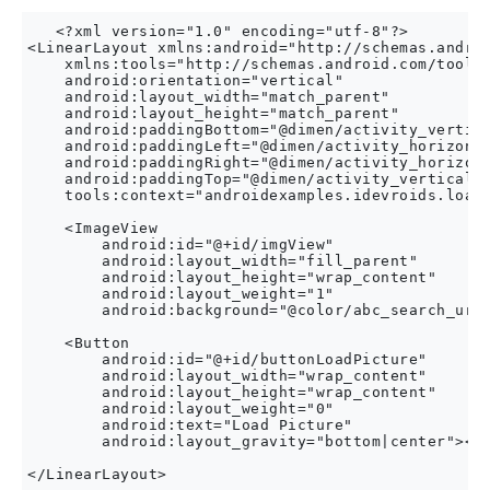
   <?xml version="1.0" encoding="utf-8"?>

<LinearLayout xmlns:android="http://schemas.androi
    xmlns:tools="http://schemas.android.com/tools"
    android:orientation="vertical"

    android:layout_width="match_parent"

    android:layout_height="match_parent"

    android:paddingBottom="@dimen/activity_vertica
    android:paddingLeft="@dimen/activity_horizonta
    android:paddingRight="@dimen/activity_horizont
    android:paddingTop="@dimen/activity_vertical_m
    tools:context="androidexamples.idevroids.loadi
    <ImageView

        android:id="@+id/imgView"

        android:layout_width="fill_parent"

        android:layout_height="wrap_content"

        android:layout_weight="1"

        android:background="@color/abc_search_url_
    <Button

        android:id="@+id/buttonLoadPicture"

        android:layout_width="wrap_content"

        android:layout_height="wrap_content"

        android:layout_weight="0"

        android:text="Load Picture"

        android:layout_gravity="bottom|center"></B