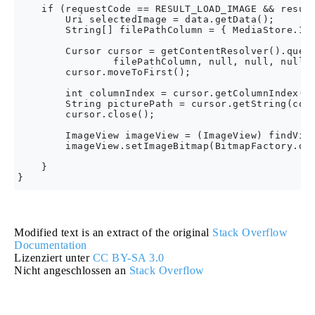
    if (requestCode == RESULT_LOAD_IMAGE && result
        Uri selectedImage = data.getData();

        String[] filePathColumn = { MediaStore.Ima
        Cursor cursor = getContentResolver().query
                filePathColumn, null, null, null);
        cursor.moveToFirst();

        int columnIndex = cursor.getColumnIndex(fi
        String picturePath = cursor.getString(colu
        cursor.close();

        ImageView imageView = (ImageView) findView
        imageView.setImageBitmap(BitmapFactory.dec
    }

Modified text is an extract of the original
Stack Overflow
Documentation
Lizenziert unter
CC BY-SA 3.0
Nicht angeschlossen an
Stack Overflow