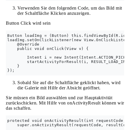
Verwenden Sie den folgenden Code, um das Bild mit
der Schaltfläche Klicken anzuzeigen.
Button Click wird sein
Button loadImg = (Button) this.findViewById(R.id.b
loadImg.setOnClickListener(new View.OnClickListene
    @Override

    public void onClick(View v) {

        Intent i = new Intent(Intent.ACTION_PICK, 
        startActivityForResult(i, RESULT_LOAD_IMAG
    }

Sobald Sie auf die Schaltfläche geklickt haben, wird
die Galerie mit Hilfe der Absicht geöffnet.
Sie müssen ein Bild auswählen und zur Hauptaktivität
zurückschicken. Mit Hilfe von onActivityResult können wir
das schaffen.
protected void onActivityResult(int requestCode, i
    super.onActivityResult(requestCode, resultCode