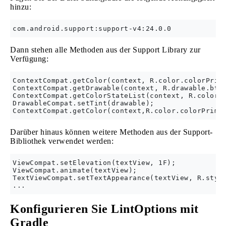
hinzu:
Dann stehen alle Methoden aus der Support Library zur
Verfügung:
ContextCompat.getColor(context, R.color.colorPrima
ContextCompat.getDrawable(context, R.drawable.btn_
ContextCompat.getColorStateList(context, R.color.c
DrawableCompat.setTint(drawable);

Darüber hinaus können weitere Methoden aus der Support-
Bibliothek verwendet werden:
ViewCompat.setElevation(textView, 1F);

ViewCompat.animate(textView);

TextViewCompat.setTextAppearance(textView, R.style
Konfigurieren Sie LintOptions mit
Gradle