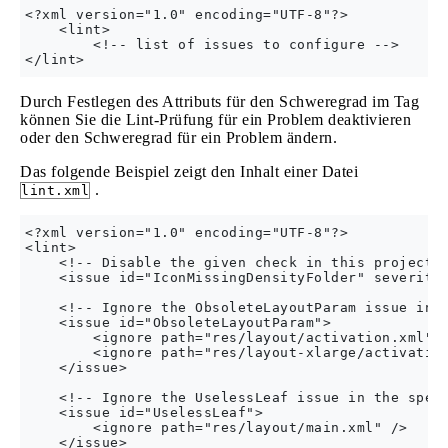
<?xml version="1.0" encoding="UTF-8"?>

    <lint>

        <!-- list of issues to configure -->

Durch Festlegen des Attributs für den Schweregrad im Tag
können Sie die Lint-Prüfung für ein Problem deaktivieren
oder den Schweregrad für ein Problem ändern.
Das folgende Beispiel zeigt den Inhalt einer Datei
.
lint.xml
<?xml version="1.0" encoding="UTF-8"?>

<lint>

    <!-- Disable the given check in this project -
    <issue id="IconMissingDensityFolder" severity=
    <!-- Ignore the ObsoleteLayoutParam issue in t
    <issue id="ObsoleteLayoutParam">

        <ignore path="res/layout/activation.xml" /
        <ignore path="res/layout-xlarge/activation
    </issue>

    <!-- Ignore the UselessLeaf issue in the speci
    <issue id="UselessLeaf">

        <ignore path="res/layout/main.xml" />

    </issue>
