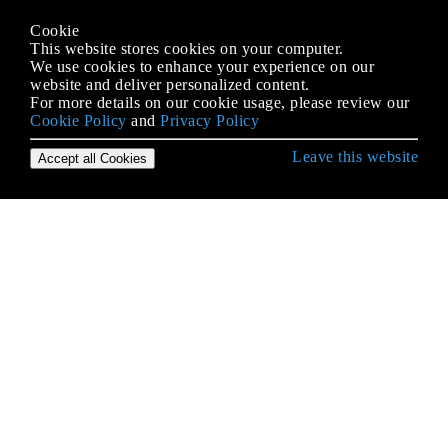
Cookie
This website stores cookies on your computer.
We use cookies to enhance your experience on our
website and deliver personalized content.
For more details on our cookie usage, please review our
Cookie Policy
and
Privacy Policy
Leave this website
Accept all Cookies
Erste Schritte mit Android
9-Patch-Bilder
Absicht
ACRA
ADB (Android Debug Bridge)
ADB Shell
AdMob
AIDL