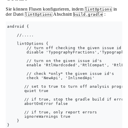
Sie können Flusen konfigurieren, indem
in
lintOptions
der Datei
Abschnitt
:
lintOptions
build.gradle
android {

    //.....

    lintOptions {

        // turn off checking the given issue id's

        disable 'TypographyFractions','TypographyQ
        // turn on the given issue id's

        enable 'RtlHardcoded','RtlCompat', 'RtlEna
        // check *only* the given issue id's

        check 'NewApi', 'InlinedApi'

       // set to true to turn off analysis progres
       quiet true

       // if true, stop the gradle build if errors
       abortOnError false

       // if true, only report errors

       ignoreWarnings true

    }
