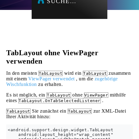
SUCHE…
TabLayout ohne ViewPager
verwenden
In den meisten
wird ein
zusammen
TabLayout
TabLayout
mit einem
ViewPager verwendet
, um die
zugehörige
Wischfunktion
zu erhalten.
Es ist möglich, ein
ohne
mithilfe
TabLayout
ViewPager
eines
.
TabLayout.OnTabSelectedListener
Sie zunächst ein
zur XML-Datei
TabLayout
TabLayout
Ihrer Aktivität hinzu:
<android.support.design.widget.TabLayout

    android:layout_height="wrap_content"
