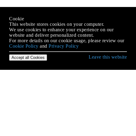
Cookie
This website stores cookies on your computer.
We use cookies to enhance your experience on our
website and deliver personalized content.
For more details on our cookie usage, please review our
Cookie Policy
and
Privacy Policy
Leave this website
Accept all Cookies
Erste Schritte mit Android
9-Patch-Bilder
Absicht
ACRA
ADB (Android Debug Bridge)
ADB Shell
AdMob