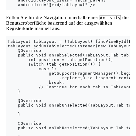
    android:layout_width="match_parent"

Füllen Sie für die Navigation innerhalb einer
die
Activity
Benutzeroberfläche basierend auf der ausgewählten
Registerkarte manuell aus.
TabLayout tabLayout = (TabLayout) findViewById(R.i
tabLayout.addOnTabSelectedListener(new TabLayout.O
    @Override

    public void onTabSelected(TabLayout.Tab tab) {
        int position = tab.getPosition();

        switch (tab.getPosition()) {

            case 1:

                getSupportFragmentManager().beginT
                    .replace(R.id.fragment_contain
                break;

            // Continue for each tab in TabLayout

    }

    @Override

    public void onTabUnselected(TabLayout.Tab tab)
    }

    @Override

    public void onTabReselected(TabLayout.Tab tab)