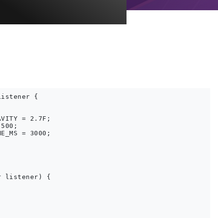
istener {

VITY = 2.7F;

500;

E_MS = 3000;

 listener) {
