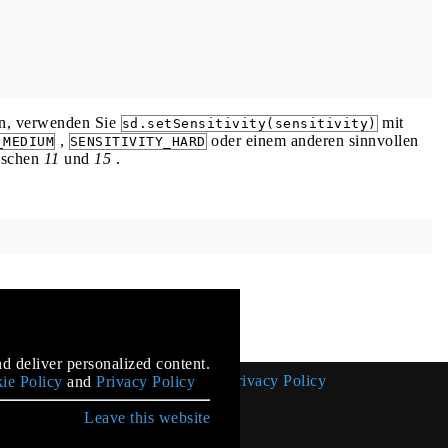
en, verwenden Sie
mit
sd.setSensitivity(sensitivity)
,
oder einem anderen sinnvollen
_MEDIUM
SENSITIVITY_HARD
ischen
11
und
15
.
mentation
d deliver personalized content.
Cookie Policy
Privacy Policy
ie Policy
and
Privacy Policy
Leave this website