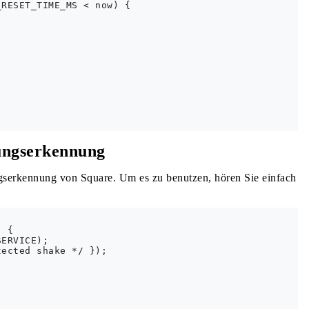
RESET_TIME_MS < now) {

ungserkennung
gserkennung von Square. Um es zu benutzen, hören Sie einfach
 {

ERVICE);

ected shake */ });
