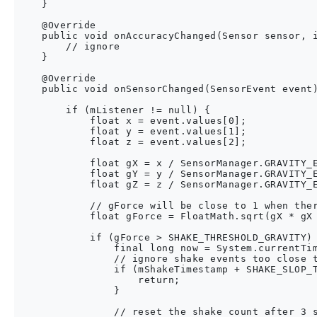
    }

    @Override

    public void onAccuracyChanged(Sensor sensor, i
        // ignore

    }

    @Override

    public void onSensorChanged(SensorEvent event)
        if (mListener != null) {

            float x = event.values[0];

            float y = event.values[1];

            float z = event.values[2];

            float gX = x / SensorManager.GRAVITY_E
            float gY = y / SensorManager.GRAVITY_E
            float gZ = z / SensorManager.GRAVITY_E
            // gForce will be close to 1 when ther
            float gForce = FloatMath.sqrt(gX * gX 
            if (gForce > SHAKE_THRESHOLD_GRAVITY) 
                final long now = System.currentTim
                // ignore shake events too close t
                if (mShakeTimestamp + SHAKE_SLOP_T
                    return;

                }

                // reset the shake count after 3 s