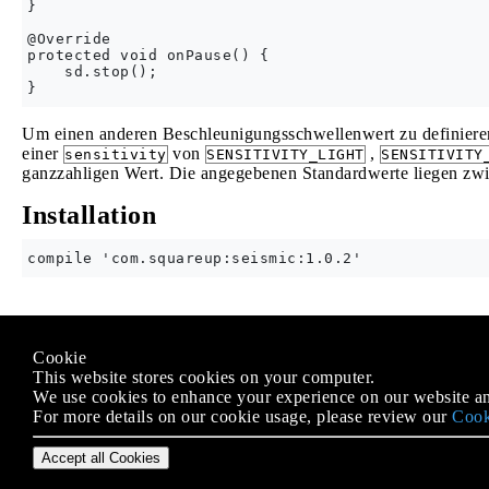
}

@Override

protected void onPause() {

    sd.stop();

Um einen anderen Beschleunigungsschwellenwert zu definier
einer
von
,
sensitivity
SENSITIVITY_LIGHT
SENSITIVITY
ganzzahligen Wert. Die angegebenen Standardwerte liegen zw
Installation
Modified text is an extract of the original
Stack Overflow Docu
Cookie
Lizenziert unter
CC BY-SA 3.0
This website stores cookies on your computer.
Nicht angeschlossen an
Stack Overflow
We use cookies to enhance your experience on our website an
For more details on our cookie usage, please review our
Cook
Accept all Cookies