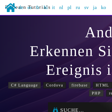
Learn Tutorials
de
es
fr
hi
it
nl
pl
ru
sv
ja
ko
And
Erkennen Si
Ereignis 
C# Language
Cordova
firebase
HTML
PHP
r
SUCHE…