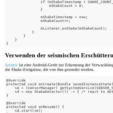
                if (mShakeTimestamp + SHAKE_COUNT_
                    mShakeCount = 0;

                }

                mShakeTimestamp = now;

                mShakeCount++;

                mListener.onShake(mShakeCount);

            }

        }

    }

Verwenden der seismischen Erschütter
Seismic
ist eine Android-Gerät zur Erkennung der Verwacklun
die Shake-Ereignisse, die von ihm gesendet werden.
@Override

protected void onCreate(Bundle savedInstanceState)
    sm = (SensorManager) getSystemService(SENSOR_S
    sd = new ShakeDetector(() -> { /* react to det
}

@Override

protected void onResume() {

    sd.start(sm);
