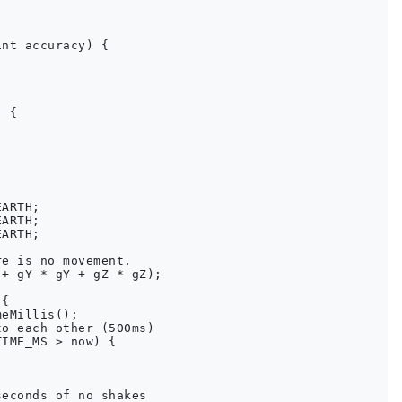
nt accuracy) {

 {

ARTH;

ARTH;

ARTH;

e is no movement.

+ gY * gY + gZ * gZ);

{

eMillis();

o each other (500ms)

IME_MS > now) {

econds of no shakes
