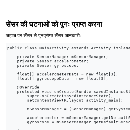
सेंसर की घटनाओं को पुनः प्राप्त करना
जहाज पर सेंसर से पुनर्प्राप्त सेंसर जानकारी:
public class MainActivity extends Activity impleme
    private SensorManager mSensorManager;

    private Sensor accelerometer;

    private Sensor gyroscope;

    float[] accelerometerData = new float[3];

    float[] gyroscopeData = new float[3];

    @Override

    protected void onCreate(Bundle savedInstanceSt
        super.onCreate(savedInstanceState);

        setContentView(R.layout.activity_main);

        mSensorManager = (SensorManager) getSystem
        accelerometer = mSensorManager.getDefaultS
        gyroscope = mSensorManager.getDefaultSenso