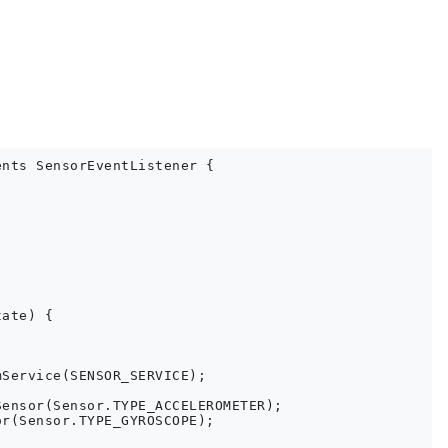
nts SensorEventListener {

ate) {

Service(SENSOR_SERVICE);

ensor(Sensor.TYPE_ACCELEROMETER);

r(Sensor.TYPE_GYROSCOPE);
