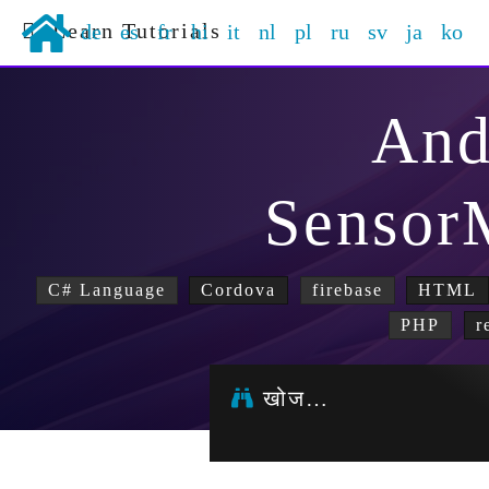
Learn Tutorials
de
es
fr
hi
it
nl
pl
ru
sv
ja
ko
And
Sensor
C# Language
Cordova
firebase
HTML
PHP
r
खोज…