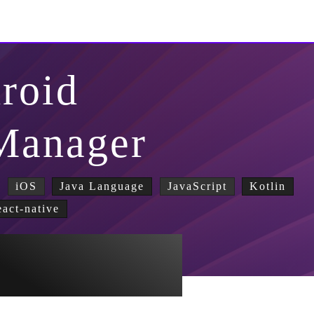
roid
Manager
iOS
Java Language
JavaScript
Kotlin
eact-native