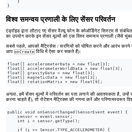
    }

विश्व समन्वय प्रणाली के लिए सेंसर परिवर्तन
एंड्रॉइड द्वारा लौटाए गए सेंसर वैल्यू फोन के कोऑर्डिनेट सिस्टम से संबंध
का उपयोग करके इन सेंसर मूल्यों को एक विश्व समन्वय प्रणाली (जैसे चुंबक
सबसे पहले, आपको मैट्रिसेस / सरणियों को घोषित करने और आरंभ करने क
आप
विधि में ऐसा कर सकते हैं):
onCreate
float[] accelerometerData = new float[3];

float[] accelerometerWorldData = new float[3];

float[] gravityData = new float[3];

float[] magneticData = new float[3];

अगला, हमें सेंसर मूल्यों में परिवर्तन का पता लगाने की आवश्यकता है, उन्हें 
करना चाहते हैं), तो रोटेशन मैट्रिक्स की गणना करें और परिणामस्वरूप विश्व न
public void onSensorChanged(SensorEvent event) {

    sensor = event.sensor;

    int i = sensor.getType();

    if (i == Sensor.TYPE_ACCELEROMETER) {
