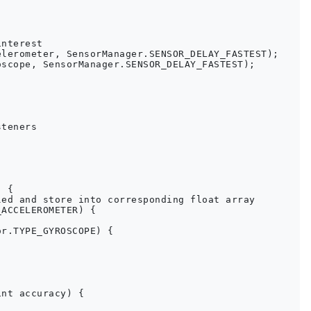
nterest

lerometer, SensorManager.SENSOR_DELAY_FASTEST);

scope, SensorManager.SENSOR_DELAY_FASTEST);

teners

 {

ed and store into corresponding float array

ACCELEROMETER) {

r.TYPE_GYROSCOPE) {

nt accuracy) {
