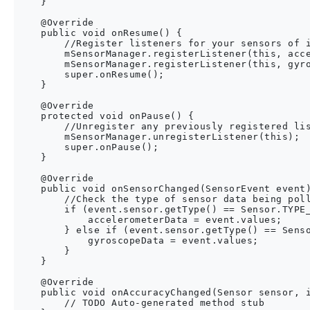
    }

    @Override

    public void onResume() {

        //Register listeners for your sensors of i
        mSensorManager.registerListener(this, acce
        mSensorManager.registerListener(this, gyro
        super.onResume();

    }

    @Override

    protected void onPause() {

        //Unregister any previously registered lis
        mSensorManager.unregisterListener(this);

        super.onPause();

    }

    @Override

    public void onSensorChanged(SensorEvent event)
        //Check the type of sensor data being poll
        if (event.sensor.getType() == Sensor.TYPE_
            accelerometerData = event.values;

        } else if (event.sensor.getType() == Senso
            gyroscopeData = event.values; 

        }

    }

    @Override

    public void onAccuracyChanged(Sensor sensor, i
        // TODO Auto-generated method stub
