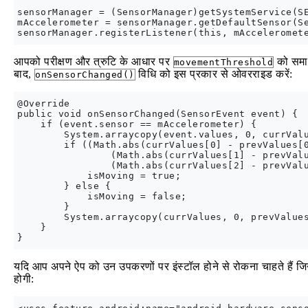
sensorManager = (SensorManager)getSystemService(SE
mAccelerometer = sensorManager.getDefaultSensor(Se
आपको परीक्षण और त्रुटि के आधार पर
को समा
movementThreshold
बाद,
विधि को इस प्रकार से ओवरराइड करें:
onSensorChanged()
@Override

public void onSensorChanged(SensorEvent event) {

    if (event.sensor == mAccelerometer) {

        System.arraycopy(event.values, 0, currValu
        if ((Math.abs(currValues[0] - prevValues[0
                (Math.abs(currValues[1] - prevValu
                (Math.abs(currValues[2] - prevValu
            isMoving = true;

        } else {

            isMoving = false;

        }

        System.arraycopy(currValues, 0, prevValues
    }       

यदि आप अपने ऐप को उन उपकरणों पर इंस्टॉल होने से रोकना चाहते हैं जिनमें
होगी: