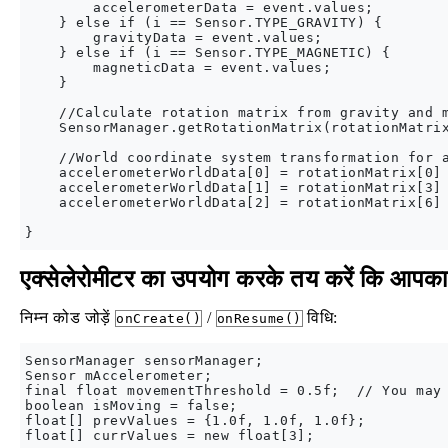
        accelerometerData = event.values;

    } else if (i == Sensor.TYPE_GRAVITY) {

        gravityData = event.values;

    } else if (i == Sensor.TYPE_MAGNETIC) {

        magneticData = event.values;

    }

    //Calculate rotation matrix from gravity and m
    SensorManager.getRotationMatrix(rotationMatrix
    //World coordinate system transformation for a
    accelerometerWorldData[0] = rotationMatrix[0] 
    accelerometerWorldData[1] = rotationMatrix[3] 
    accelerometerWorldData[2] = rotationMatrix[6] 
एक्सेलेरोमीटर का उपयोग करके तय करें कि आपका ड
निम्न कोड जोड़ें
/
विधि:
onCreate()
onResume()
SensorManager sensorManager;

Sensor mAccelerometer;

final float movementThreshold = 0.5f;  // You may 
boolean isMoving = false;

float[] prevValues = {1.0f, 1.0f, 1.0f};

float[] currValues = new float[3];
