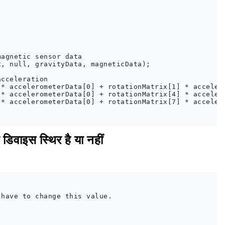
agnetic sensor data

, null, gravityData, magneticData);

cceleration

* accelerometerData[0] + rotationMatrix[1] * accelero
* accelerometerData[0] + rotationMatrix[4] * accelero
* accelerometerData[0] + rotationMatrix[7] * accelero
िवाइस स्थिर है या नहीं
have to change this value.
