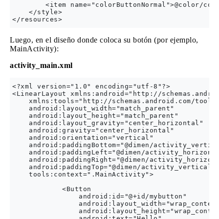
        <item name="colorButtonNormal">@color/colo
    </style>

Luego, en el diseño donde coloca su botón (por ejemplo,
MainActivity):
activity_main.xml
<?xml version="1.0" encoding="utf-8"?>

<LinearLayout xmlns:android="http://schemas.androi
    xmlns:tools="http://schemas.android.com/tools"
    android:layout_width="match_parent"

    android:layout_height="match_parent"

    android:layout_gravity="center_horizontal"

    android:gravity="center_horizontal"

    android:orientation="vertical"

    android:paddingBottom="@dimen/activity_vertica
    android:paddingLeft="@dimen/activity_horizonta
    android:paddingRight="@dimen/activity_horizont
    android:paddingTop="@dimen/activity_vertical_m
    tools:context=".MainActivity">

            <Button

                android:id="@+id/mybutton"

                android:layout_width="wrap_content
                android:layout_height="wrap_conten
                android:text="Hello"
