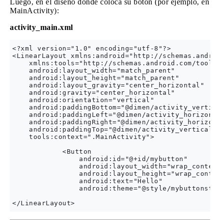
Luego, en el diseño donde coloca su botón (por ejemplo, en
MainActivity):
activity_main.xml
<?xml version="1.0" encoding="utf-8"?>

<LinearLayout xmlns:android="http://schemas.androi
    xmlns:tools="http://schemas.android.com/tools"
    android:layout_width="match_parent"

    android:layout_height="match_parent"

    android:layout_gravity="center_horizontal"

    android:gravity="center_horizontal"

    android:orientation="vertical"

    android:paddingBottom="@dimen/activity_vertica
    android:paddingLeft="@dimen/activity_horizonta
    android:paddingRight="@dimen/activity_horizont
    android:paddingTop="@dimen/activity_vertical_m
    tools:context=".MainActivity">

            <Button

                android:id="@+id/mybutton"

                android:layout_width="wrap_content
                android:layout_height="wrap_conten
                android:text="Hello"

                android:theme="@style/mybuttonstyl