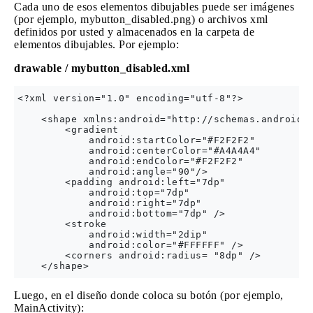
Cada uno de esos elementos dibujables puede ser imágenes
(por ejemplo, mybutton_disabled.png) o archivos xml
definidos por usted y almacenados en la carpeta de
elementos dibujables. Por ejemplo:
drawable / mybutton_disabled.xml
<?xml version="1.0" encoding="utf-8"?>

    <shape xmlns:android="http://schemas.android.c
        <gradient

            android:startColor="#F2F2F2"

            android:centerColor="#A4A4A4"

            android:endColor="#F2F2F2"

            android:angle="90"/>

        <padding android:left="7dp"

            android:top="7dp"

            android:right="7dp"

            android:bottom="7dp" />

        <stroke

            android:width="2dip"

            android:color="#FFFFFF" />

        <corners android:radius= "8dp" />

Luego, en el diseño donde coloca su botón (por ejemplo,
MainActivity):