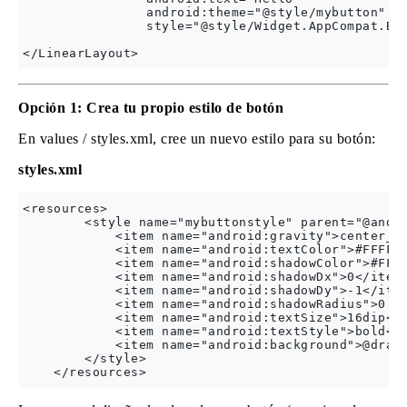
                android:theme="@style/mybutton"

                style="@style/Widget.AppCompat.But
Opción 1: Crea tu propio estilo de botón
En values ​​/ styles.xml, cree un nuevo estilo para su botón:
styles.xml
<resources>

        <style name="mybuttonstyle" parent="@andro
            <item name="android:gravity">center_ve
            <item name="android:textColor">#FFFFFF
            <item name="android:shadowColor">#FF00
            <item name="android:shadowDx">0</item>
            <item name="android:shadowDy">-1</item
            <item name="android:shadowRadius">0.2<
            <item name="android:textSize">16dip</i
            <item name="android:textStyle">bold</i
            <item name="android:background">@drawa
        </style>
