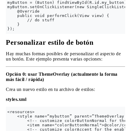
myButton = (Button) findViewById(R.id.my_button);

myButton.setOnClickListener(new SingleClickListene
    @Override

    public void performClick(View view) {

        // do stuff

    }

Personalizar estilo de botón
Hay muchas formas posibles de personalizar el aspecto de
un botón. Este ejemplo presenta varias opciones:
Opción 0: usar ThemeOverlay (actualmente la forma
más fácil / rápida)
Crea un nuevo estilo en tu archivo de estilos:
styles.xml
<resources>

    <style name=“mybutton” parent=”ThemeOverlay.Ap
        <!-- customize colorButtonNormal for the d
        <item name="colorButtonNormal">@color/colo
        <!-- customize colorAccent for the enabled