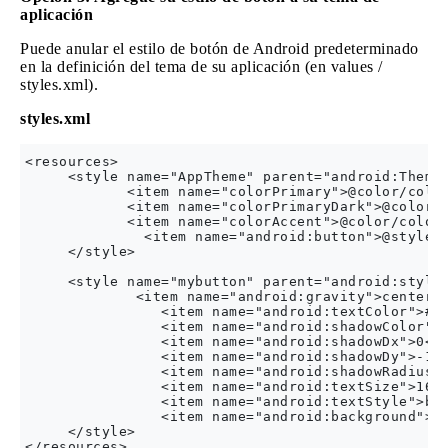
aplicación
Puede anular el estilo de botón de Android predeterminado
en la definición del tema de su aplicación (en values ​​/
styles.xml).
styles.xml
<resources>

     <style name="AppTheme" parent="android:Theme"
            <item name="colorPrimary">@color/color
            <item name="colorPrimaryDark">@color/c
            <item name="colorAccent">@color/colorA
              <item name="android:button">@style/m
     </style>

     <style name="mybutton" parent="android:style/
             <item name="android:gravity">center_v
                <item name="android:textColor">#FF
                <item name="android:shadowColor">#
                <item name="android:shadowDx">0</i
                <item name="android:shadowDy">-1</
                <item name="android:shadowRadius">
                <item name="android:textSize">16di
                <item name="android:textStyle">bol
                <item name="android:background">@d
     </style>
