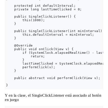
    protected int defaultInterval;

    private long lastTimeClicked = 0;

    public SingleClickListener() {

        this(1000);

    }

    public SingleClickListener(int minInterval) {

        this.defaultInterval = minInterval;

    }

    @Override

    public void onClick(View v) {

        if (SystemClock.elapsedRealtime() - lastTi
            return;

        }

        lastTimeClicked = SystemClock.elapsedRealt
        performClick(v);

    }

    public abstract void performClick(View v);

Y en la clase, el SingleClickListener está asociado al botón
en juego