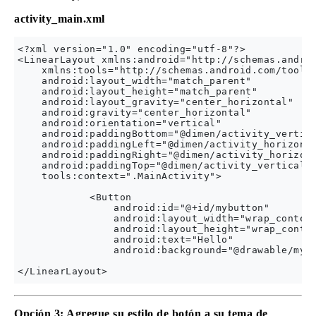
activity_main.xml
<?xml version="1.0" encoding="utf-8"?>

<LinearLayout xmlns:android="http://schemas.androi
    xmlns:tools="http://schemas.android.com/tools"
    android:layout_width="match_parent"

    android:layout_height="match_parent"

    android:layout_gravity="center_horizontal"

    android:gravity="center_horizontal"

    android:orientation="vertical"

    android:paddingBottom="@dimen/activity_vertica
    android:paddingLeft="@dimen/activity_horizonta
    android:paddingRight="@dimen/activity_horizont
    android:paddingTop="@dimen/activity_vertical_m
    tools:context=".MainActivity">

            <Button

                android:id="@+id/mybutton"

                android:layout_width="wrap_content
                android:layout_height="wrap_conten
                android:text="Hello"

                android:background="@drawable/mybu
Opción 3: Agregue su estilo de botón a su tema de