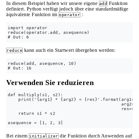
In diesem Beispiel haben wir unsere eigene
Funktion
add
definiert. Python verfügt jedoch über eine standardmäßige
äquivalente Funktion im
:
operator
import operator

reduce(operator.add, asequence)

kann auch ein Startwert übergeben werden:
reduce
reduce(add, asequence, 10)

Verwenden Sie reduzieren
def multiply(s1, s2):

    print('{arg1} * {arg2} = {res}'.format(arg1=s1
                                           arg2=s2
                                           res=s1*
    return s1 * s2

Bei einem
die Funktion durch Anwenden auf
initializer