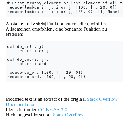
# First truthy element or last element if all fals
reduce(lambda i, j: i or j, [100, [], 20, 0])     
Anstatt eine
Funktion zu erstellen, wird im
lambda
Allgemeinen empfohlen, eine benannte Funktion zu
erstellen:
def do_or(i, j):

    return i or j

def do_and(i, j):

    return i and j

reduce(do_or, [100, [], 20, 0])                   
Modified text is an extract of the original
Stack Overflow
Documentation
Lizenziert unter
CC BY-SA 3.0
Nicht angeschlossen an
Stack Overflow