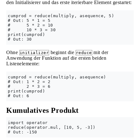
den Initialisierer und das erste iterierbare Element gestartet:
cumprod = reduce(multiply, asequence, 5)

# Out: 5 * 1 = 5

#      5 * 2 = 10

#      10 * 3 = 30

print(cumprod)

Ohne
beginnt die
mit der
initializer
reduce
Anwendung der Funktion auf die ersten beiden
Listenelemente:
cumprod = reduce(multiply, asequence)

# Out: 1 * 2 = 2

#      2 * 3 = 6

print(cumprod)

Kumulatives Produkt
import operator

reduce(operator.mul, [10, 5, -3])
