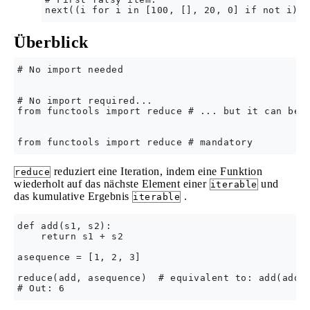
Überblick
# No import needed

# No import required...

from functools import reduce # ... but it can be l
reduziert eine Iteration, indem eine Funktion
reduce
wiederholt auf das nächste Element einer
und
iterable
das kumulative Ergebnis
.
iterable
def add(s1, s2):

    return s1 + s2

asequence = [1, 2, 3]

reduce(add, asequence)  # equivalent to: add(add(1