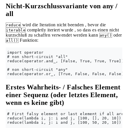
Nicht-Kurzschlussvariante von any /
all
wird die Iteration nicht beenden , bevor die
reduce
completly iteriert wurde , so dass es einen nicht
iterable
kurzschluß zu schaffen verwendet werden kann
oder
any()
Funktion:
all()
import operator

# non short-circuit "all"

reduce(operator.and_, [False, True, True, True]) #
# non short-circuit "any"

Erstes Wahrheits- / Falsches Element
einer Sequenz (oder letztes Element,
wenn es keine gibt)
# First falsy element or last element if all are t
reduce(lambda i, j: i and j, [100, [], 20, 10])   
reduce(lambda i, j: i and j, [100, 50, 20, 10])   