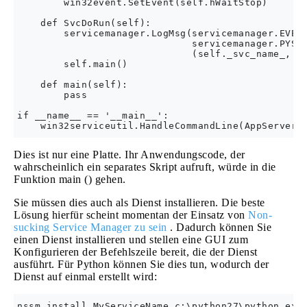
        win32event.SetEvent(self.hWaitStop)

    def SvcDoRun(self):

        servicemanager.LogMsg(servicemanager.EVENT
                              servicemanager.PYS_S
                              (self._svc_name_,'')
        self.main()

    def main(self):

        pass

if __name__ == '__main__':

Dies ist nur eine Platte. Ihr Anwendungscode, der
wahrscheinlich ein separates Skript aufruft, würde in die
Funktion main () gehen.
Sie müssen dies auch als Dienst installieren. Die beste
Lösung hierfür scheint momentan der Einsatz von
Non-
sucking Service Manager zu sein
. Dadurch können Sie
einen Dienst installieren und stellen eine GUI zum
Konfigurieren der Befehlszeile bereit, die der Dienst
ausführt. Für Python können Sie dies tun, wodurch der
Dienst auf einmal erstellt wird: