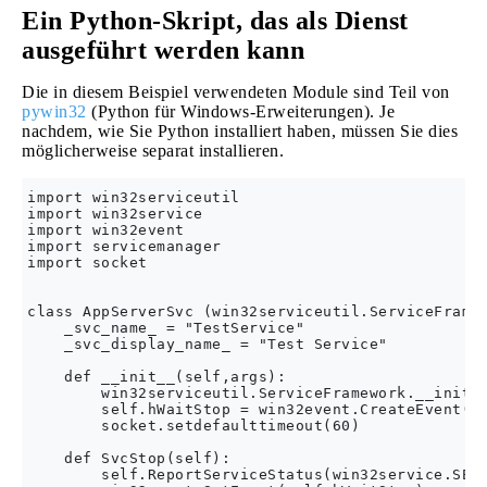
Ein Python-Skript, das als Dienst
ausgeführt werden kann
Die in diesem Beispiel verwendeten Module sind Teil von
pywin32
(Python für Windows-Erweiterungen). Je
nachdem, wie Sie Python installiert haben, müssen Sie dies
möglicherweise separat installieren.
import win32serviceutil

import win32service

import win32event

import servicemanager

import socket

class AppServerSvc (win32serviceutil.ServiceFramew
    _svc_name_ = "TestService"

    _svc_display_name_ = "Test Service"

    def __init__(self,args):

        win32serviceutil.ServiceFramework.__init__
        self.hWaitStop = win32event.CreateEvent(No
        socket.setdefaulttimeout(60)

    def SvcStop(self):

        self.ReportServiceStatus(win32service.SERV