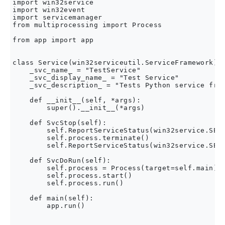
import win32service

import win32event

import servicemanager

from multiprocessing import Process

from app import app

class Service(win32serviceutil.ServiceFramework):

    _svc_name_ = "TestService"

    _svc_display_name_ = "Test Service"

    _svc_description_ = "Tests Python service fram
    def __init__(self, *args):

        super().__init__(*args)

    def SvcStop(self):

        self.ReportServiceStatus(win32service.SERV
        self.process.terminate()

        self.ReportServiceStatus(win32service.SERV
    def SvcDoRun(self):

        self.process = Process(target=self.main)

        self.process.start()

        self.process.run()

    def main(self):

        app.run()
