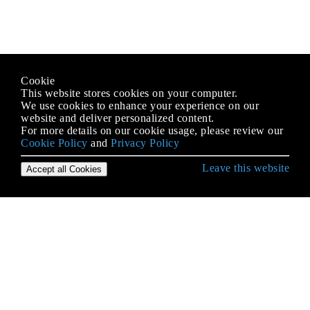
Cookie
This website stores cookies on your computer.
We use cookies to enhance your experience on our
website and deliver personalized content.
For more details on our cookie usage, please review our
Cookie Policy
and
Privacy Policy
Leave this website
Accept all Cookies
Erste Schritte mit Python Language
* args und ** kwargs
2to3 Werkzeug
Abstrakte Basisklassen (abc)
Abstrakter Syntaxbaum
Ähnlichkeiten in der Syntax,