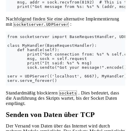
    msg, addr = sock.recvfrom(8192)  # This is the
Nachfolgend finden Sie eine alternative Implementierung
mit
:
socketserver.UDPServer
from socketserver import BaseRequestHandler, UDPSe
class MyHandler(BaseRequestHandler):

    def handle(self):

        print("Got connection from: %s" % self.cli
        msg, sock = self.request

        print("It said: %s" % msg)

        sock.sendto("Got your message!".encode(), 
serv = UDPServer(('localhost', 6667), MyHandler)

Standardmäßig blockieren
. Dies bedeutet, dass
sockets
die Ausführung des Skripts wartet, bis der Socket Daten
empfängt.
Senden von Daten über TCP
Der Versand von Daten über das Internet wird durch