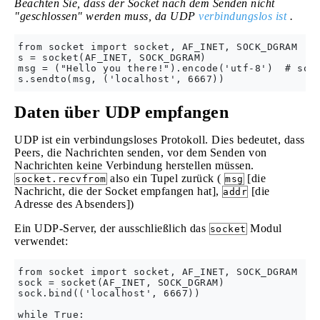
Beachten Sie, dass der Socket nach dem Senden nicht
"geschlossen" werden muss, da UDP
verbindungslos ist
.
from socket import socket, AF_INET, SOCK_DGRAM

s = socket(AF_INET, SOCK_DGRAM)

msg = ("Hello you there!").encode('utf-8')  # sock
Daten über UDP empfangen
UDP ist ein verbindungsloses Protokoll. Dies bedeutet, dass
Peers, die Nachrichten senden, vor dem Senden von
Nachrichten keine Verbindung herstellen müssen.
also ein Tupel zurück (
[die
socket.recvfrom
msg
Nachricht, die der Socket empfangen hat],
[die
addr
Adresse des Absenders])
Ein UDP-Server, der ausschließlich das
Modul
socket
verwendet:
from socket import socket, AF_INET, SOCK_DGRAM

sock = socket(AF_INET, SOCK_DGRAM)

sock.bind(('localhost', 6667))

while True:
