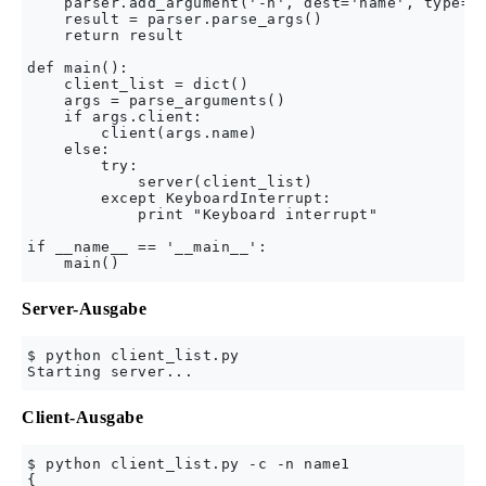
    parser.add_argument('-n', dest='name', type=st
    result = parser.parse_args()

    return result

def main():

    client_list = dict()

    args = parse_arguments()

    if args.client:

        client(args.name)

    else:

        try:

            server(client_list)

        except KeyboardInterrupt:

            print "Keyboard interrupt"

if __name__ == '__main__':

Server-Ausgabe
$ python client_list.py

Client-Ausgabe
$ python client_list.py -c -n name1

{
