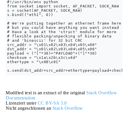
#!/usr/bin/env python

from socket import socket, AF_PACKET, SOCK_RAW

s = socket(AF_PACKET, SOCK_RAW)

s.bind(("eth1", 0))

# We're putting together an ethernet frame here, 

# but you could have anything you want instead

# Have a look at the 'struct' module for more 

# flexible packing/unpacking of binary data

# and 'binascii' for 32 bit CRC

src_addr = "\x01\x02\x03\x04\x05\x06"

dst_addr = "\x01\x02\x03\x04\x05\x06"

payload = ("["*30)+"PAYLOAD"+("]"*30)

checksum = "\x1a\x2b\x3c\x4d"

ethertype = "\x08\x01"

Modified text is an extract of the original
Stack Overflow
Documentation
Lizenziert unter
CC BY-SA 3.0
Nicht angeschlossen an
Stack Overflow