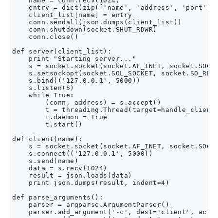
    name = conn.recv(1024)

    entry = dict(zip(['name', 'address', 'port'], 
    client_list[name] = entry

    conn.sendall(json.dumps(client_list))

    conn.shutdown(socket.SHUT_RDWR)

    conn.close()

def server(client_list):

    print "Starting server..."

    s = socket.socket(socket.AF_INET, socket.SOCK_
    s.setsockopt(socket.SOL_SOCKET, socket.SO_REUS
    s.bind(('127.0.0.1', 5000))

    s.listen(5)

    while True:

        (conn, address) = s.accept()

        t = threading.Thread(target=handle_client,
        t.daemon = True

        t.start()

def client(name):

    s = socket.socket(socket.AF_INET, socket.SOCK_
    s.connect(('127.0.0.1', 5000))

    s.send(name)

    data = s.recv(1024)

    result = json.loads(data)

    print json.dumps(result, indent=4)

def parse_arguments():

    parser = argparse.ArgumentParser()

    parser.add_argument('-c', dest='client', actio