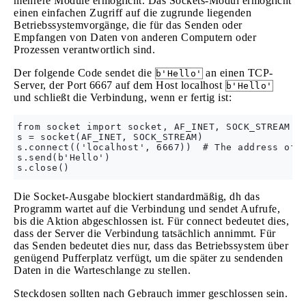
mehrere Module ermöglicht. Das Sockets-Modul ermöglicht
einen einfachen Zugriff auf die zugrunde liegenden
Betriebssystemvorgänge, die für das Senden oder
Empfangen von Daten von anderen Computern oder
Prozessen verantwortlich sind.
Der folgende Code sendet die
an einen TCP-
b'Hello'
Server, der Port 6667 auf dem Host localhost
b'Hello'
und schließt die Verbindung, wenn er fertig ist:
from socket import socket, AF_INET, SOCK_STREAM

s = socket(AF_INET, SOCK_STREAM)

s.connect(('localhost', 6667))  # The address of t
s.send(b'Hello')

Die Socket-Ausgabe blockiert standardmäßig, dh das
Programm wartet auf die Verbindung und sendet Aufrufe,
bis die Aktion abgeschlossen ist. Für connect bedeutet dies,
dass der Server die Verbindung tatsächlich annimmt. Für
das Senden bedeutet dies nur, dass das Betriebssystem über
genügend Pufferplatz verfügt, um die später zu sendenden
Daten in die Warteschlange zu stellen.
Steckdosen sollten nach Gebrauch immer geschlossen sein.