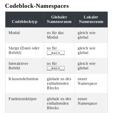
Codeblock-Namespaces
Globaler
Lokaler
Codeblocktyp
Namensraum
Namensraum
Modul
ns für das
gleich wie
Modul
global
Skript (Datei oder
ns für
gleich wie
Befehl)
global
__main__
Interaktiver
ns für
gleich wie
Befehl
global
__main__
Klassendefinition
globale ns des
neuer
enthaltenden
Namespace
Blocks
Funktionskörper
globale ns des
neuer
enthaltenden
Namespace
Blocks