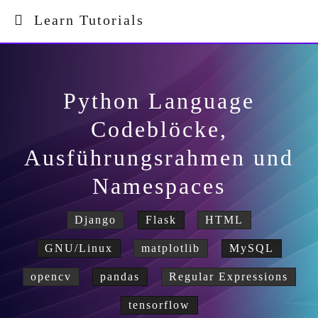
Learn Tutorials
Python Language
Codeblöcke,
Ausführungsrahmen und
Namespaces
Django
Flask
HTML
GNU/Linux
matplotlib
MySQL
opencv
pandas
Regular Expressions
tensorflow