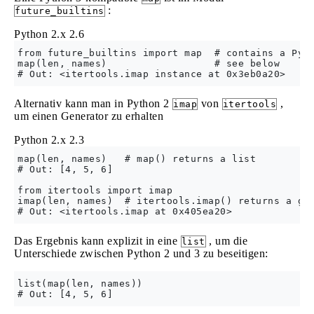
:
future_builtins
Python 2.x
2.6
from future_builtins import map  # contains a Pyth
map(len, names)                  # see below

Alternativ kann man in Python 2
von
,
imap
itertools
um einen Generator zu erhalten
Python 2.x
2.3
map(len, names)   # map() returns a list

# Out: [4, 5, 6]

from itertools import imap

imap(len, names)  # itertools.imap() returns a gen
Das Ergebnis kann explizit in eine
, um die
list
Unterschiede zwischen Python 2 und 3 zu beseitigen:
list(map(len, names))
