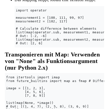
import operator

measurement1 = [100, 111, 99, 97]

measurement2 = [102, 117]

# Calculate difference between elements

list(map(operator.sub, measurement1, measurem
# Out: [-2, -6]

list(map(operator.sub, measurement2, measurem
Transponieren mit Map: Verwenden
von "None" als Funktionsargument
(nur Python 2.x)
from itertools import imap

from future_builtins import map as fmap # Differen
image = [[1, 2, 3],

         [4, 5, 6],

         [7, 8, 9]]

list(map(None, *image))

# Out: [(1, 4, 7), (2, 5, 8), (3, 6, 9)]
