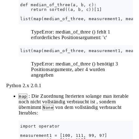
def median_of_three(a, b, c):

    return sorted((a, b, c))[1]

TypeError: median_of_three () fehlt 1
erforderliches Positionsargument: 'c'
TypeError: median_of_three () benötigt 3
Positionsargumente, aber 4 wurden
angegeben
Python 2.x
2.0.1
: Die Zuordnung Iterierten solange man iterable
map
noch nicht vollständig verbraucht ist , sondern
übernimmt
von dem vollständig verbraucht
None
Iterables:
import operator

measurement1 = [100, 111, 99, 97]
