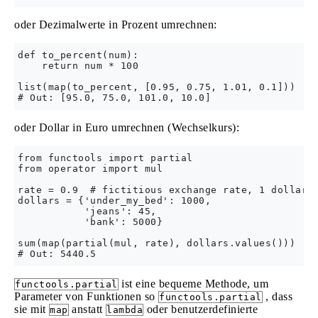
oder Dezimalwerte in Prozent umrechnen:
def to_percent(num):

    return num * 100

list(map(to_percent, [0.95, 0.75, 1.01, 0.1]))

oder Dollar in Euro umrechnen (Wechselkurs):
from functools import partial

from operator import mul

rate = 0.9  # fictitious exchange rate, 1 dollar =
dollars = {'under_my_bed': 1000,

           'jeans': 45,

           'bank': 5000}

sum(map(partial(mul, rate), dollars.values()))

ist eine bequeme Methode, um
functools.partial
Parameter von Funktionen so
, dass
functools.partial
sie mit
anstatt
oder benutzerdefinierte
map
lambda