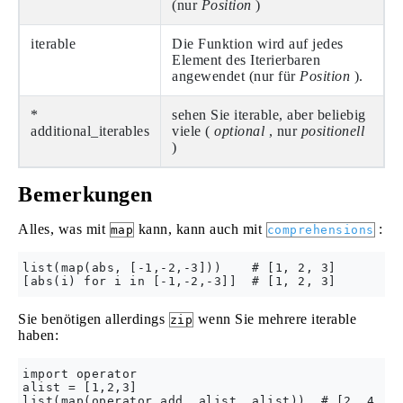
(nur
Position
)
iterable
Die Funktion wird auf jedes
Element des Iterierbaren
angewendet (nur für
Position
).
*
sehen Sie iterable, aber beliebig
additional_iterables
viele (
optional
, nur
positionell
)
Bemerkungen
Alles, was mit
kann, kann auch mit
:
map
comprehensions
list(map(abs, [-1,-2,-3]))    # [1, 2, 3]

Sie benötigen allerdings
wenn Sie mehrere iterable
zip
haben:
import operator

alist = [1,2,3]

list(map(operator.add, alist, alist))  # [2, 4, 6]