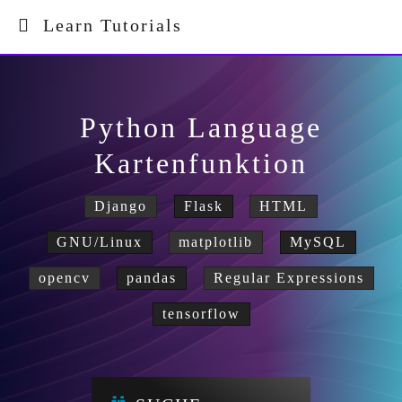
Learn Tutorials
Python Language
Kartenfunktion
Django
Flask
HTML
GNU/Linux
matplotlib
MySQL
opencv
pandas
Regular Expressions
tensorflow