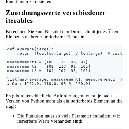
Funktionen zu erstellen.
Zuordnungswerte verschiedener
iterables
Berechnen Sie zum Beispiel den Durchschnitt jedes
ten
i
Elements mehrerer iterierbarer Elemente:
def average(*args):

    return float(sum(args)) / len(args)  # cast to
measurement1 = [100, 111, 99, 97]

measurement2 = [102, 117, 91, 102]

measurement3 = [104, 102, 95, 101]

list(map(average, measurement1, measurement2, meas
Es gibt unterschiedliche Anforderungen, wenn je nach
Version von Python mehr als ein iterierbares Element an die
:
map
Die Funktion muss so viele Parameter enthalten, wie
iterierbare Werte vorhanden sind: