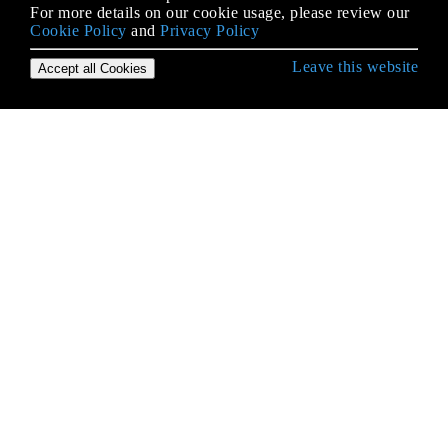
For more details on our cookie usage, please review our
Cookie Policy
and
Privacy Policy
Leave this website
Accept all Cookies
Erste Schritte mit Python Language
* args und ** kwargs
2to3 Werkzeug
Abstrakte Basisklassen (abc)
Abstrakter Syntaxbaum
Ähnlichkeiten in der Syntax,
Bedeutungsunterschiede: Python vs. JavaScript
Alternativen zum Wechseln von Anweisungen aus
anderen Sprachen
ArcPy
Arrays
Asyncio-Modul