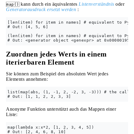
kann durch ein äquivalentes
Listenverständnis
oder
map()
Generatorausdruck ersetzt werden
:
[len(item) for item in names] # equivalent to Pyth
# Out: [4, 5, 6]

(len(item) for item in names) # equivalent to Pyth
Zuordnen jedes Werts in einem
iterierbaren Element
Sie können zum Beispiel den absoluten Wert jedes
Elements annehmen:
list(map(abs, (1, -1, 2, -2, 3, -3))) # the call t
Anonyme Funktion unterstützt auch das Mappen einer
Liste:
map(lambda x:x*2, [1, 2, 3, 4, 5])
