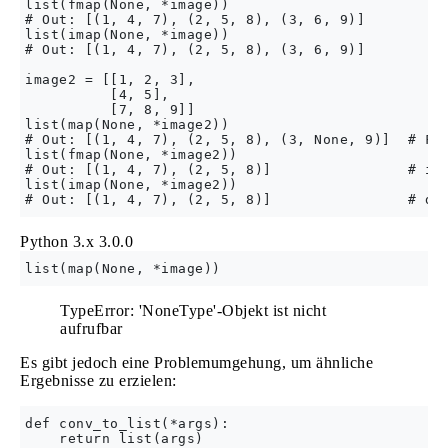
list(fmap(None, *image))

# Out: [(1, 4, 7), (2, 5, 8), (3, 6, 9)]

list(imap(None, *image))

# Out: [(1, 4, 7), (2, 5, 8), (3, 6, 9)]

image2 = [[1, 2, 3],

          [4, 5],

          [7, 8, 9]]

list(map(None, *image2))

# Out: [(1, 4, 7), (2, 5, 8), (3, None, 9)]  # Fil
list(fmap(None, *image2))

# Out: [(1, 4, 7), (2, 5, 8)]                # ign
list(imap(None, *image2))

Python 3.x
3.0.0
TypeError: 'NoneType'-Objekt ist nicht
aufrufbar
Es gibt jedoch eine Problemumgehung, um ähnliche
Ergebnisse zu erzielen:
def conv_to_list(*args):

    return list(args)
