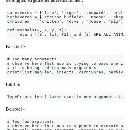
benötigten Argumente übereinstimmen.
carnivores = ['lion', 'tiger', 'leopard', 'arctic 
herbivores = ['african buffalo', 'moose', 'okapi',
omnivores = ['chicken', 'dove', 'mouse', 'pig']

def animals(w, x, y, z):

Beispiel 3
# Too many arguments

# observe here that map is trying to pass one item
# it is being fed too many arguments

führt in
Beispiel 4
# Too few arguments

# observe here that map is suppose to execute anim