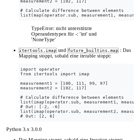
measurement2 = [102, 117]

# Calculate difference between elements

TypeError: nicht unterstützte
Operandentypen für -: 'int' und
'NoneType'
und
: Das
itertools.imap
future_builtins.map
Mapping stoppt, sobald eine iterable stoppt:
import operator

from itertools import imap

measurement1 = [100, 111, 99, 97]

measurement2 = [102, 117]

# Calculate difference between elements

list(imap(operator.sub, measurement1, measure
# Out: [-2, -6]

list(imap(operator.sub, measurement2, measure
Python 3.x
3.0.0
Das Mapping stoppt, sobald eine Iteration stoppt: