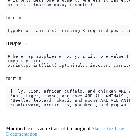
# it only gets one argument, whereas it was expect
führt in
Beispiel 5
# here map supplies w, x, y, z with one value from
import pprint

führt in
 ['Fly, lion, african buffalo, and chicken ARE ALL
 'Ant, tiger, moose, and dove ARE ALL ANIMALS',

 'Beetle, leopard, okapi, and mouse ARE ALL ANIMAL
Modified text is an extract of the original
Stack Overflow
Documentation