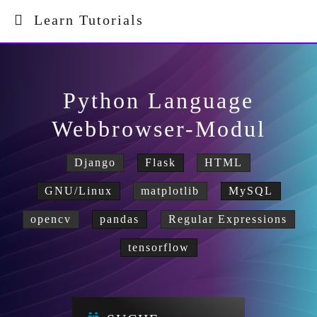
Learn Tutorials
Python Language
Webbrowser-Modul
Django
Flask
HTML
GNU/Linux
matplotlib
MySQL
opencv
pandas
Regular Expressions
tensorflow