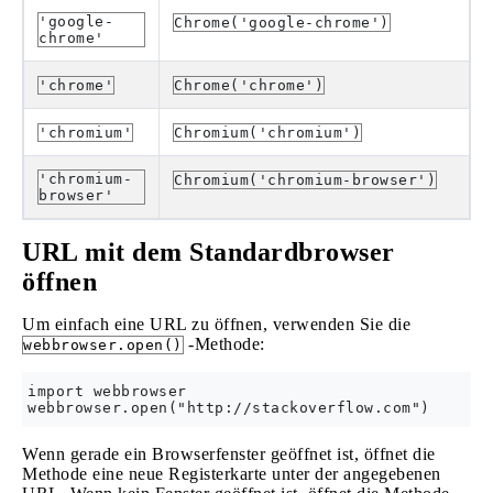
'google-
Chrome('google-chrome')
chrome'
'chrome'
Chrome('chrome')
'chromium'
Chromium('chromium')
'chromium-
Chromium('chromium-browser')
browser'
URL mit dem Standardbrowser
öffnen
Um einfach eine URL zu öffnen, verwenden Sie die
-Methode:
webbrowser.open()
import webbrowser

Wenn gerade ein Browserfenster geöffnet ist, öffnet die
Methode eine neue Registerkarte unter der angegebenen