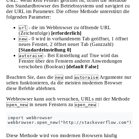
URL. Wenn kein Fenster geöffnet ist, öffnet die Methode
den Standardbrowser des Betriebssystems und navigiert zu
der URL im Parameter. Die offene Methode unterstützt die
folgenden Parameter:
- die im Webbrowser zu öffnende URL
url
(Zeichenfolge)
[erforderlich]
- 0 wird in vorhandenem Tab geöffnet, 1 öffnet
new
neues Fenster, 2 öffnet neuer Tab (Ganzzahl)
[Standardeinstellung 0]
- Bei Einstellung auf True wird das
autoraise
Fenster über den Fenstern anderer Anwendungen
verschoben (Boolean)
[default False]
Beachten Sie, dass die
und
Argumente nur
new
autoraise
selten funktionieren, da die meisten modernen Browser
diese Befehle ablehnen.
Webbrowser kann auch versuchen, URLs mit der Methode
in neuen Fenstern zu
:
open_new
open_new
import webbrowser

Diese Methode wird von modernen Browsern häufig