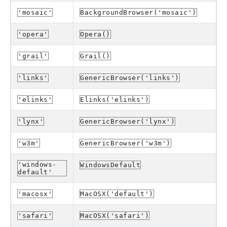
'mosaic'
BackgroundBrowser('mosaic')
'opera'
Opera()
'grail'
Grail()
'links'
GenericBrowser('links')
'elinks'
Elinks('elinks')
'lynx'
GenericBrowser('lynx')
'w3m'
GenericBrowser('w3m')
'windows-
WindowsDefault
default'
'macosx'
MacOSX('default')
'safari'
MacOSX('safari')