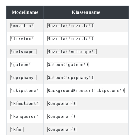
Modellname
Klassenname
'mozilla'
Mozilla('mozilla')
'firefox'
Mozilla('mozilla')
'netscape'
Mozilla('netscape')
'galeon'
Galeon('galeon')
'epiphany'
Galeon('epiphany')
'skipstone'
BackgroundBrowser('skipstone')
'kfmclient'
Konqueror()
'konqueror'
Konqueror()
'kfm'
Konqueror()