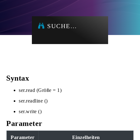
SUCHE…
Syntax
ser.read (Größe = 1)
ser.readline ()
ser.write ()
Parameter
Parameter
Einzelheiten