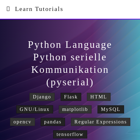
Learn Tutorials
Python Language
Python serielle
Kommunikation
(pyserial)
Django
Flask
HTML
GNU/Linux
matplotlib
MySQL
opencv
pandas
Regular Expressions
tensorflow