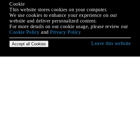
Cookie
This website stores cookies on your computer.
We use cookies to enhance your experience on our
website and deliver personalized content.
For more details on our cookie usage, please review our
Cookie Policy
and
Privacy Policy
Leave this website
Accept all Cookies
Erste Schritte mit Python Language
* args und ** kwargs
2to3 Werkzeug
Abstrakte Basisklassen (abc)
Abstrakter Syntaxbaum
Ähnlichkeiten in der Syntax,
Bedeutungsunterschiede: Python vs. JavaScript
Alternativen zum Wechseln von Anweisungen aus
anderen Sprachen
ArcPy