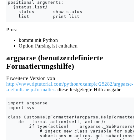
positional arguments:

  {status,list}

    status       show status

Pros:
kommt mit Python
Option Parsing ist enthalten
argparse (benutzerdefinierte
Formatierungshilfe)
Erweiterte Version von
http://www.riptutorial.com/python/example/25282/argparse-
-default-help-formatter-
diese festgelegte Hilfeausgabe
import argparse

import sys

class CustomHelpFormatter(argparse.HelpFormatter):
    def _format_action(self, action):

        if type(action) == argparse._SubParsersAct
            # inject new class variable for subcom
            subactions = action._get_subactions()
