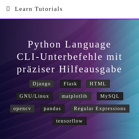
Learn Tutorials
Python Language
CLI-Unterbefehle mit
präziser Hilfeausgabe
Django
Flask
HTML
GNU/Linux
matplotlib
MySQL
opencv
pandas
Regular Expressions
tensorflow