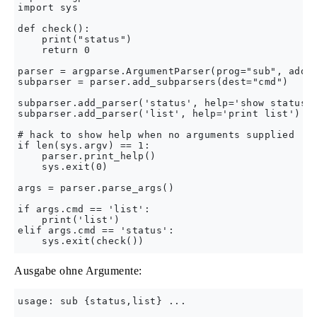
import sys

def check():

    print("status")

    return 0

parser = argparse.ArgumentParser(prog="sub", add_h
subparser = parser.add_subparsers(dest="cmd")

subparser.add_parser('status', help='show status')
subparser.add_parser('list', help='print list')

# hack to show help when no arguments supplied

if len(sys.argv) == 1:

    parser.print_help()

    sys.exit(0)

args = parser.parse_args()

if args.cmd == 'list':

    print('list')

elif args.cmd == 'status':

Ausgabe ohne Argumente:
usage: sub {status,list} ...
