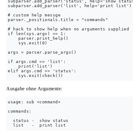
subparser.add_parser('status', help='show status')
subparser.add_parser('list', help='print list')

# custom help messge

parser._positionals.title = "commands"

# hack to show help when no arguments supplied

if len(sys.argv) == 1:

    parser.print_help()

    sys.exit(0)

args = parser.parse_args()

if args.cmd == 'list':

    print('list')

elif args.cmd == 'status':

Ausgabe ohne Argumente:
usage: sub <command>

commands:

  status -  show status
