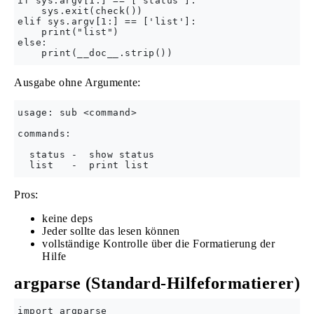
if sys.argv[1:] == ['status']:

    sys.exit(check())

elif sys.argv[1:] == ['list']:

    print("list")

else:

Ausgabe ohne Argumente:
usage: sub <command>

commands:

  status -  show status

Pros:
keine deps
Jeder sollte das lesen können
vollständige Kontrolle über die Formatierung der
Hilfe
argparse (Standard-Hilfeformatierer)
import argparse
