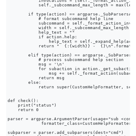
            invocations = [self._format_action_inv
            self._subcommand_max_length = max(len(
        if type(action) == argparse._SubParsersAct
            # format subcommand help line

            subcommand = self._format_action_invoc
            width = self._subcommand_max_length

            help_text = ""

            if action.help:

                help_text = self._expand_help(acti
            return "  {:{width}} -  {}\n".format(s
        elif type(action) == argparse._SubParsersA
            # process subcommand help section

            msg = '\n'

            for subaction in action._get_subaction
                msg += self._format_action(subacti
            return msg

        else:

            return super(CustomHelpFormatter, self
def check():

    print("status")

    return 0

parser = argparse.ArgumentParser(usage="sub <comma
             formatter_class=CustomHelpFormatter)

subparser = parser.add_subparsers(dest="cmd")
