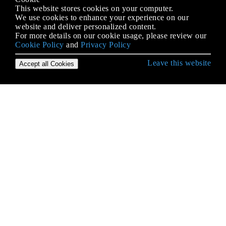
This website stores cookies on your computer.
We use cookies to enhance your experience on our
website and deliver personalized content.
For more details on our cookie usage, please review our
Cookie Policy
and
Privacy Policy
Leave this website
Accept all Cookies
Erste Schritte mit Python Language
* args und ** kwargs
2to3 Werkzeug
Abstrakte Basisklassen (abc)
Abstrakter Syntaxbaum
Ähnlichkeiten in der Syntax,
Bedeutungsunterschiede: Python vs. JavaScript
Alternativen zum Wechseln von Anweisungen aus
anderen Sprachen
ArcPy