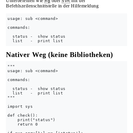
Unterbefehlen wie
oder
mit der
hg
svn
Befehlszeilenschnittstelle in der Hilfemeldung
usage: sub <command>

commands:

  status -  show status

Nativer Weg (keine Bibliotheken)
"""

usage: sub <command>

commands:

  status -  show status

  list   -  print list

"""

import sys

def check():

    print("status")

    return 0
